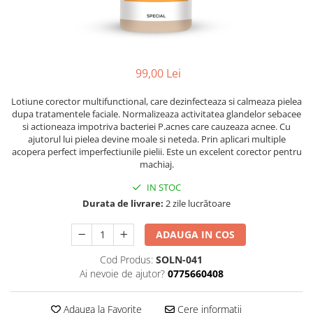
Ser / Ulei
Styling
Tratamente
Vopsea de par
99,00 Lei
Lotiune corector multifunctional, care dezinfecteaza si calmeaza pielea
dupa tratamentele faciale. Normalizeaza activitatea glandelor sebacee
si actioneaza impotriva bacteriei P.acnes care cauzeaza acnee. Cu
ajutorul lui pielea devine moale si neteda. Prin aplicari multiple
acopera perfect imperfectiunile pielii. Este un excelent corector pentru
machiaj.
IN STOC
Durata de livrare:
2 zile lucrătoare
ADAUGA IN COS
Cod Produs:
SOLN-041
Ai nevoie de ajutor?
0775660408
Adauga la Favorite
Cere informatii