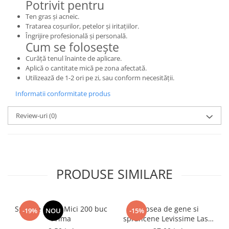
Potrivit pentru
Ten gras și acneic.
Tratarea coșurilor, petelor și iritațiilor.
Îngrijire profesională și personală.
Cum se folosește
Curăță tenul înainte de aplicare.
Aplică o cantitate mică pe zona afectată.
Utilizează de 1-2 ori pe zi, sau conform necesității.
Informatii conformitate produs
Review-uri
(0)
PRODUSE SIMILARE
Spatule Lemn Mici 200 buc
Vopsea de gene si
-19%
NOU
-15%
Prima
sprancene Levissime Lash
Color 7-7 Maro Deschis