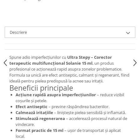
Descriere
Spune adio imperfecțiunilor cu
Ultra Stepy – Corector
terapeutic multifuncțional Solanie 15 ml
, un produs
profesional ce acționează rapid asupra zonelor problematice.
Formula sa unică are efect antiseptic, calmant și regenerant, fiind
ideală pentru pielea predispusă la acnee sau iritații.
Beneficii principale
Acțiune rapidă asupra imperfecțiunilor
– reduce vizibil
coșurile și petele.
Efect antiseptic
– previne răspândirea bacteriilor.
Calmează iritațiile
– liniștește pielea sensibilă și inflamată.
Stimulează regenerarea
– accelerează procesul natural de
vindecare.
Format practic de 15 ml
– ușor de transportat și aplicat
local.