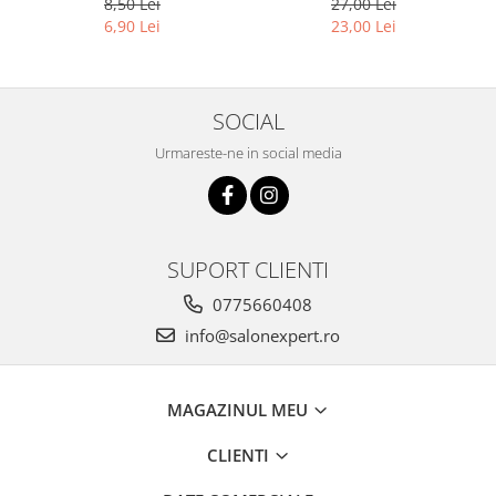
8,50 Lei
27,00 Lei
15ml
6,90 Lei
23,00 Lei
SOCIAL
Urmareste-ne in social media
SUPORT CLIENTI
0775660408
info@salonexpert.ro
MAGAZINUL MEU
CLIENTI