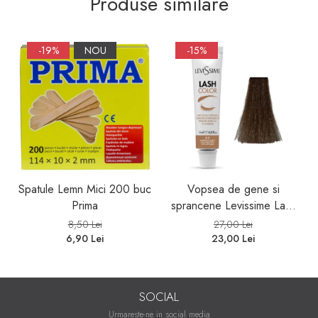
Produse similare
-19%
NOU
-15%
Spatule Lemn Mici 200 buc
Vopsea de gene si
Prima
sprancene Levissime Lash
Color 7-7 Maro Deschis
8,50 Lei
27,00 Lei
15ml
6,90 Lei
23,00 Lei
SOCIAL
Urmareste-ne in social media