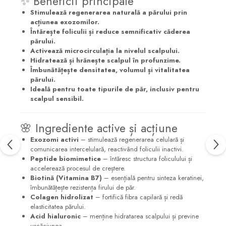
✨ Beneficii principale
Stimulează regenerarea naturală a părului prin
acțiunea exozomilor.
Întărește foliculii și reduce semnificativ căderea
părului.
Activează microcirculația la nivelul scalpului.
Hidratează și hrănește scalpul în profunzime.
Îmbunătățește densitatea, volumul și vitalitatea
părului.
Ideală pentru toate tipurile de păr, inclusiv pentru
scalpul sensibil.
🌸 Ingrediente active și acțiune
Exozomi activi
– stimulează regenerarea celulară și
comunicarea intercelulară, reactivând foliculii inactivi.
Peptide biomimetice
– întăresc structura foliculului și
accelerează procesul de creștere.
Biotină (Vitamina B7)
– esențială pentru sinteza keratinei,
îmbunătățește rezistența firului de păr.
Colagen hidrolizat
– fortifică fibra capilară și redă
elasticitatea părului.
Acid hialuronic
– menține hidratarea scalpului și previne
uscăciunea.