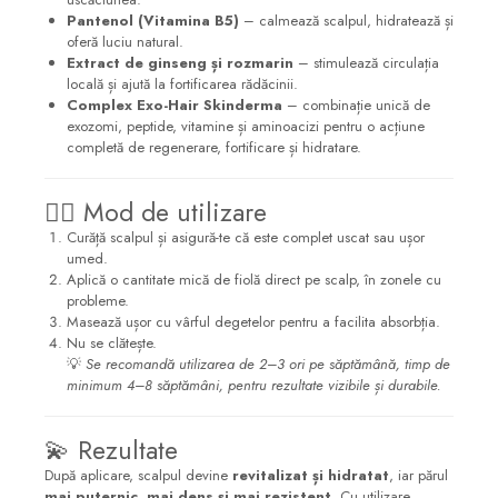
Pantenol (Vitamina B5)
– calmează scalpul, hidratează și
oferă luciu natural.
Extract de ginseng și rozmarin
– stimulează circulația
locală și ajută la fortificarea rădăcinii.
Complex Exo-Hair Skinderma
– combinație unică de
exozomi, peptide, vitamine și aminoacizi pentru o acțiune
completă de regenerare, fortificare și hidratare.
💆‍♀️ Mod de utilizare
Curăță scalpul și asigură-te că este complet uscat sau ușor
umed.
Aplică o cantitate mică de fiolă direct pe scalp, în zonele cu
probleme.
Masează ușor cu vârful degetelor pentru a facilita absorbția.
Nu se clătește.
💡
Se recomandă utilizarea de 2–3 ori pe săptămână, timp de
minimum 4–8 săptămâni, pentru rezultate vizibile și durabile.
💫 Rezultate
După aplicare, scalpul devine
revitalizat și hidratat
, iar părul
mai puternic, mai dens și mai rezistent
. Cu utilizare