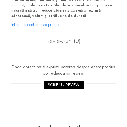
regulată,
Fiola Exo-Hair Skinderma
stimulează regenerarea
naturală a părului, reduce căderea și conferă o
textură
sănătoasă, volum și strălucire de durată
.
Informatii conformitate produs
Review-uri
(0)
Daca doresti sa iti exprimi parerea despre acest produs
poti adauga un review.
SCRIE UN REVIEW