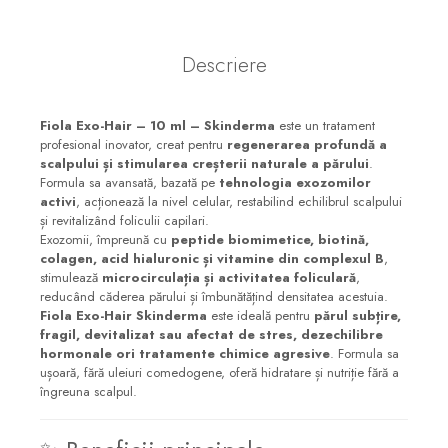
Descriere
Fiola Exo-Hair – 10 ml – Skinderma
este un tratament
profesional inovator, creat pentru
regenerarea profundă a
scalpului și stimularea creșterii naturale a părului
.
Formula sa avansată, bazată pe
tehnologia exozomilor
activi
, acționează la nivel celular, restabilind echilibrul scalpului
și revitalizând foliculii capilari.
Exozomii, împreună cu
peptide biomimetice, biotină,
colagen, acid hialuronic și vitamine din complexul B
,
stimulează
microcirculația și activitatea foliculară
,
reducând căderea părului și îmbunătățind densitatea acestuia.
Fiola Exo-Hair Skinderma
este ideală pentru
părul subțire,
fragil, devitalizat sau afectat de stres, dezechilibre
hormonale ori tratamente chimice agresive
. Formula sa
ușoară, fără uleiuri comedogene, oferă hidratare și nutriție fără a
îngreuna scalpul.