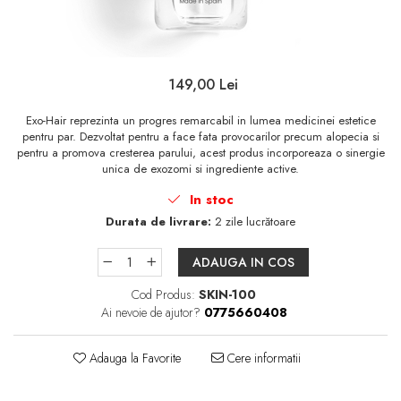
Sampon
Ser / Ulei
Styling
149,00 Lei
Tratamente
Exo-Hair reprezinta un progres remarcabil in lumea medicinei estetice
Vopsea de par
pentru par. Dezvoltat pentru a face fata provocarilor precum alopecia si
pentru a promova cresterea parului, acest produs incorporeaza o sinergie
unica de exozomi si ingrediente active.
In stoc
Durata de livrare:
2 zile lucrătoare
ADAUGA IN COS
Cod Produs:
SKIN-100
Ai nevoie de ajutor?
0775660408
Adauga la Favorite
Cere informatii