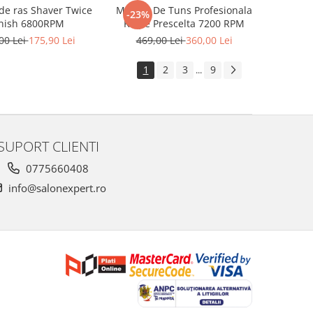
de ras Shaver Twice
Masina De Tuns Profesionala
-23%
inish 6800RPM
Kiepe Prescelta 7200 RPM
00 Lei
175,90 Lei
469,00 Lei
360,00 Lei
1
2
3
9
...
SUPORT CLIENTI
0775660408
info@salonexpert.ro