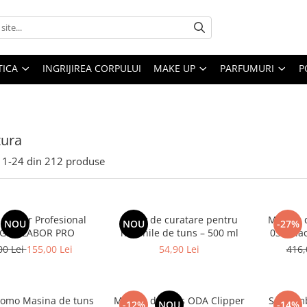
ICA
INGRIJIREA CORPULUI
MAKE UP
PARFUMURI
P
tura
1-
24
din
212
produse
 De Par Profesional
Spray de curatare pentru
Masina 
NOU
NOU
-27%
GEN LABOR PRO
masinile de tuns – 500 ml
030 Blac
00 Lei
155,00 Lei
54,90 Lei
416,
romo Masina de tuns
Masina de tuns ODA Clipper
Set com
-12%
NOU
-14%