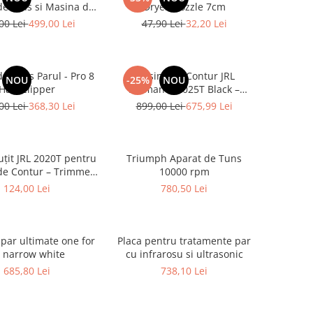
e tuns si Masina de
Dryer Nozzle 7cm
ontur fara fir
00 Lei
499,00 Lei
47,90 Lei
32,20 Lei
e Tuns Parul - Pro 8
Mașină de Contur JRL
NOU
-25%
NOU
Hair Clipper
Diamante 2025T Black –
Trimmer Profesional 8200
00 Lei
368,30 Lei
899,00 Lei
675,99 Lei
RPM Fără Fir, Zero Gap
uțit JRL 2020T pentru
Triumph Aparat de Tuns
de Contur – Trimmer
10000 rpm
esional Zero Gap
124,00 Lei
780,50 Lei
 par ultimate one for
Placa pentru tratamente par
l narrow white
cu infrarosu si ultrasonic
685,80 Lei
738,10 Lei