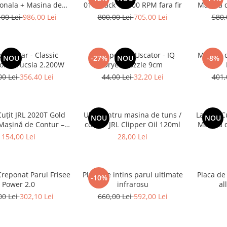
ionala + Masina de
010 Black 13.000 RPM fara fir
Masina d
ntur triumph
c
,00 Lei
986,00 Lei
800,00 Lei
705,00 Lei
580,
r de Par - Classic
Duza pentru Uscator - IQ
Masina d
NOU
-27%
NOU
-8%
ional Fucsia 2.200W
Dryer Nozzle 9cm
00 Lei
356,40 Lei
44,00 Lei
32,20 Lei
401,
uțit JRL 2020T Gold
Ulei pentru masina de tuns /
Lamă / C
NOU
NOU
Mașină de Contur –
contur JRL Clipper Oil 120ml
Mașină 
immer Profesionale
Prof
154,00 Lei
28,00 Lei
Originale
Creponat Parul Frisee
Placa de intins parul ultimate
Placa de
-10%
Power 2.0
infrarosu
al
00 Lei
302,10 Lei
660,00 Lei
592,00 Lei