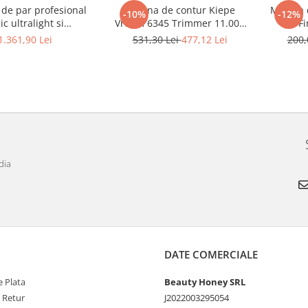
 de par profesional
Masina de contur Kiepe
Masina 
-10%
-12%
ic ultralight si
Vroom 6345 Trimmer 11.000
F
uternic EUPHORIA
RPM Cordless
1.361,90 Lei
531,30 Lei
477,12 Lei
200,
dia
DATE COMERCIALE
 Plata
Beauty Honey SRL
e Retur
J2022003295054