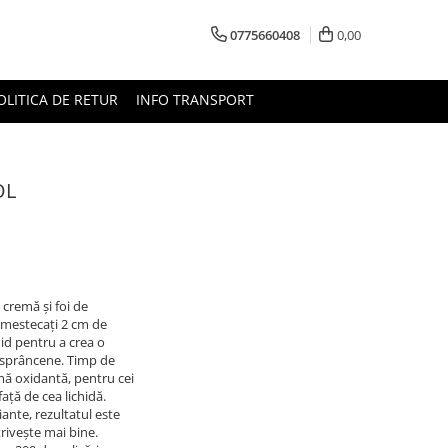
0775660408
0,00
OLITICA DE RETUR
INFO TRANSPORT
OL
 cremă și foi de
Amestecați 2 cm de
hid pentru a crea o
i sprâncene. Timp de
emă oxidantă, pentru cei
ață de cea lichidă.
iante, rezultatul este
otrivește mai bine.