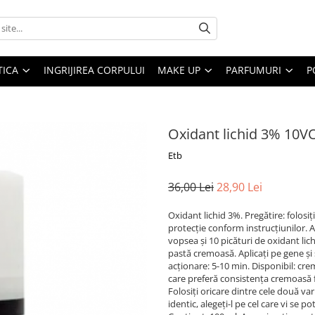
ICA
INGRIJIREA CORPULUI
MAKE UP
PARFUMURI
P
Oxidant lichid 3% 10V
Etb
36,00 Lei
28,90 Lei
Oxidant lichid 3%. Pregătire: folosiți
protecție conform instrucțiunilor. 
vopsea și 10 picături de oxidant lic
pastă cremoasă. Aplicați pe gene ș
acționare: 5-10 min. Disponibil: cr
care preferă consistența cremoasă f
Folosiți oricare dintre cele două var
identic, alegeți-l pe cel care vi se p