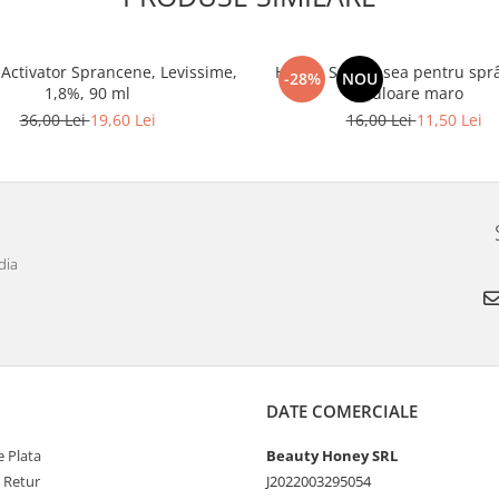
Activator Sprancene, Levissime,
Henna Set vopsea pentru spr
-28%
NOU
1,8%, 90 ml
culoare maro
36,00 Lei
19,60 Lei
16,00 Lei
11,50 Lei
dia
DATE COMERCIALE
 Plata
Beauty Honey SRL
e Retur
J2022003295054