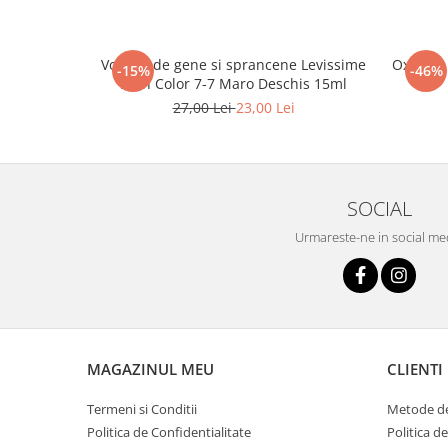
Vopsea de gene si sprancene Levissime
Oxidant 
-15%
-46%
Lash Color 7-7 Maro Deschis 15ml
27,00 Lei
23,00 Lei
SOCIAL
Urmareste-ne in social me
MAGAZINUL MEU
CLIENTI
Termeni si Conditii
Metode de
Politica de Confidentialitate
Politica d