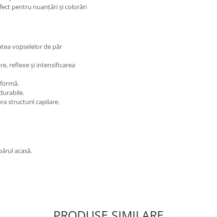
fect pentru nuanțări și colorări
tatea vopselelor de păr
e, reflexe și intensificarea
iformă.
durabile.
 structurii capilare.
 părul acasă.
PRODUSE SIMILARE