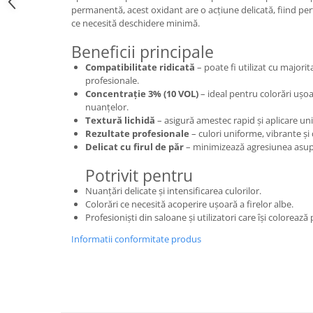
permanentă, acest oxidant are o acțiune delicată, fiind per
ce necesită deschidere minimă.
Beneficii principale
Compatibilitate ridicată
– poate fi utilizat cu majori
profesionale.
Concentrație 3% (10 VOL)
– ideal pentru colorări ușoar
nuanțelor.
Textură lichidă
– asigură amestec rapid și aplicare un
Rezultate profesionale
– culori uniforme, vibrante și 
Delicat cu firul de păr
– minimizează agresiunea asupra
Potrivit pentru
Nuanțări delicate și intensificarea culorilor.
Colorări ce necesită acoperire ușoară a firelor albe.
Profesioniști din saloane și utilizatori care își colorează
Informatii conformitate produs