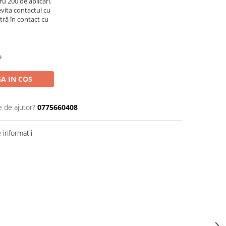
u 200 de aplicări.
vita contactul cu
ntră în contact cu
e
A IN COS
e de ajutor?
0775660408
informatii