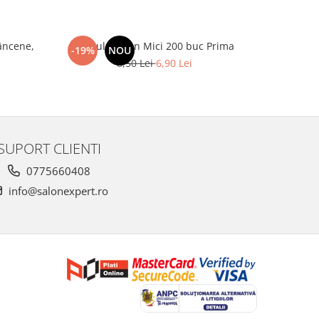
âncene,
Spatule Lemn Mici 200 buc Prima
Oxidant Ac
-19%
NOU
-46%
8,50 Lei
6,90 Lei
SUPORT CLIENTI
0775660408
info@salonexpert.ro