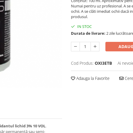
Conținut: 100 ml. Aproximativ pentr
Numai pentru uz profesional. A se e
ochii. A se clăti imediat ochii dacă i
produsul.
IN STOC
Durata de livrare:
2 zile lucrătoar
ADAUG
Cod Produs:
OXI3ETB
Ai nevoi
Adauga la Favorite
Cere 
idantul lichid 3% 10 VOL
.
e păr permanentă sau semi-