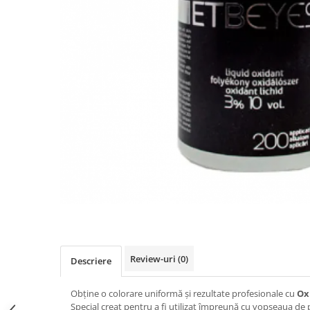
Ser / Ulei
Styling
Tratamente
Vopsea de par
Review-uri
(0)
Descriere
Obține o colorare uniformă și rezultate profesionale cu
Ox
Special creat pentru a fi utilizat împreună cu vopseaua d