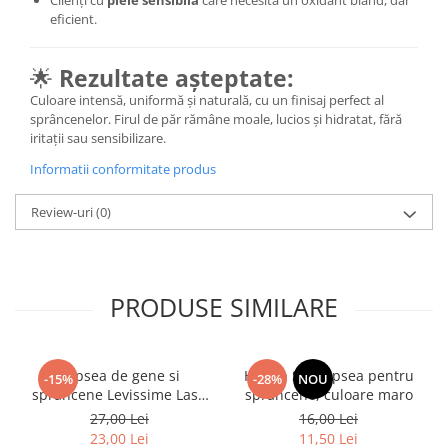
Clienți cu
piele sensibilă
care necesită un oxidant blând, dar
eficient.
🌟
Rezultate așteptate:
Culoare intensă, uniformă și naturală, cu un finisaj perfect al
sprâncenelor. Firul de păr rămâne moale, lucios și hidratat, fără
iritații sau sensibilizare.
Informatii conformitate produs
Review-uri
(0)
PRODUSE SIMILARE
Vopsea de gene si
Henna Set vopsea pentru
-15%
-28%
NOU
sprancene Levissime Lash
sprâncene, culoare maro
Color 7-7 Maro Deschis
27,00 Lei
16,00 Lei
15ml
23,00 Lei
11,50 Lei