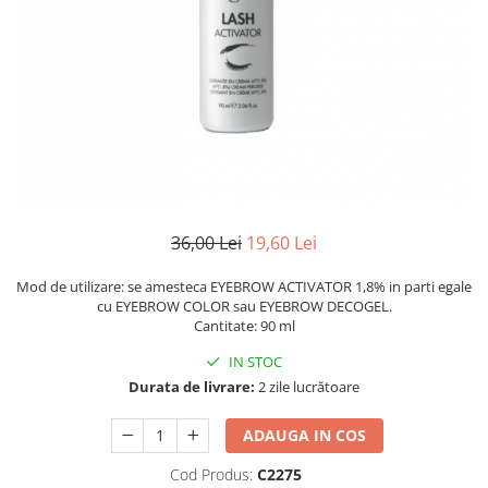
Ser / Ulei
Styling
Tratamente
Vopsea de par
36,00 Lei
19,60 Lei
Mod de utilizare: se amesteca EYEBROW ACTIVATOR 1,8% in parti egale
cu EYEBROW COLOR sau EYEBROW DECOGEL.
Cantitate: 90 ml
IN STOC
Durata de livrare:
2 zile lucrătoare
ADAUGA IN COS
Cod Produs:
C2275