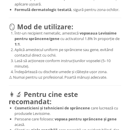
aplicare ușoară.
Formulă dermatologic testată
, sigură pentru zona ochilor.
🪞
Mod de utilizare:
Într-un recipient nemetalic, amestecă
vopseaua Levissime
pentru sprâncene/gene
cu activatorul 1.8% în proporție de
1:1
.
Aplică amestecul uniform pe sprâncene sau gene, evitând
contactul direct cu ochii.
Lasă să acționeze conform instrucțiunilor vopselei (5–10
minute).
Îndepărtează cu dischete umede și clătește ușor zona.
⚠️ Numai pentru uz profesional. Poartă mănuși adecvate.
👩‍🔬
Pentru cine este
recomandat:
Cosmeticieni și tehnicieni de sprâncene
care lucrează cu
produsele Levissime.
Persoane care folosesc
vopsea pentru sprâncene și gene
acasă.