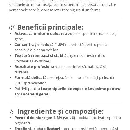
saloanele de înfrumusețare, dar și pentru uz personal, de către
persoanele care își doresc rezultate sigure și uniforme.
🌿
Beneficii principale:
Activează uniform culoarea
vopselei pentru sprâncene și
gene.
Concentrație redusă (1.8%)
– perfectă pentru pielea
sensibilă din zona ochilor.
Textură cremoasă și stabilă
, ușor de amestecat cu
vopseaua Levissime.
Rezultate profesionale
: culoare intensă, naturală și
durabilă.
Formulă delicată
, protejează structura firului și pielea din
jurul sprâncenelor.
Potrivit pentru
toate tipurile de vopsele Levissime pentru
sprâncene și gene.
💧
Ingrediente și compoziție:
Peroxid de hidrogen 1.8% (vol. 6)
– oxidant activator pentru
pigmenți.
Emolienți și stabilizatori
– pentru consistență cremoasă și