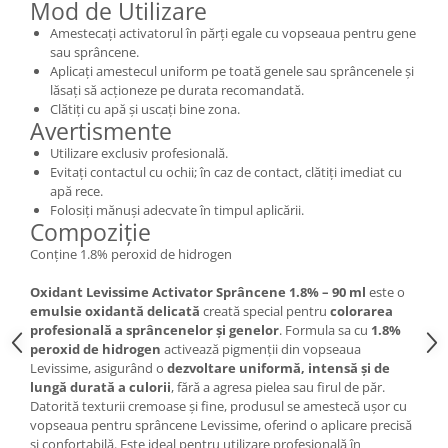
Mod de Utilizare
Amestecați activatorul în părți egale cu vopseaua pentru gene
sau sprâncene.
Aplicați amestecul uniform pe toată genele sau sprâncenele și
lăsați să acționeze pe durata recomandată.
Clătiți cu apă și uscați bine zona.
Avertismente
Utilizare exclusiv profesională.
Evitați contactul cu ochii; în caz de contact, clătiți imediat cu
apă rece.
Folosiți mănuși adecvate în timpul aplicării.
Compoziție
Conține 1.8% peroxid de hidrogen
Oxidant Levissime Activator Sprâncene 1.8% – 90 ml
este o
emulsie oxidantă delicată
creată special pentru
colorarea
profesională a sprâncenelor și genelor
. Formula sa cu
1.8%
peroxid de hidrogen
activează pigmenții din vopseaua
Levissime, asigurând o
dezvoltare uniformă, intensă și de
lungă durată a culorii
, fără a agresa pielea sau firul de păr.
Datorită texturii cremoase și fine, produsul se amestecă ușor cu
vopseaua pentru sprâncene Levissime, oferind o aplicare precisă
și confortabilă. Este ideal pentru utilizare profesională în