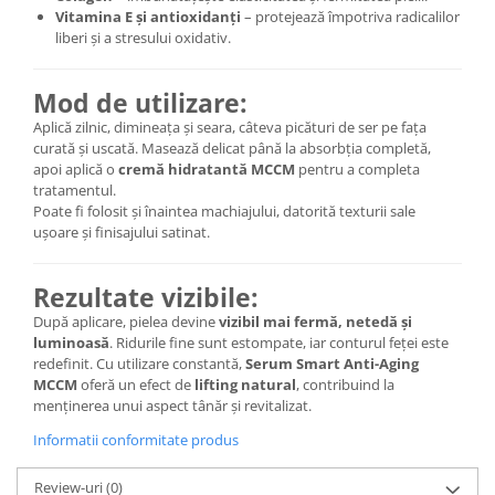
Vitamina E și antioxidanți
– protejează împotriva radicalilor
liberi și a stresului oxidativ.
Mod de utilizare:
Aplică zilnic, dimineața și seara, câteva picături de ser pe fața
curată și uscată. Masează delicat până la absorbția completă,
apoi aplică o
cremă hidratantă MCCM
pentru a completa
tratamentul.
Poate fi folosit și înaintea machiajului, datorită texturii sale
ușoare și finisajului satinat.
Rezultate vizibile:
După aplicare, pielea devine
vizibil mai fermă, netedă și
luminoasă
. Ridurile fine sunt estompate, iar conturul feței este
redefinit. Cu utilizare constantă,
Serum Smart Anti-Aging
MCCM
oferă un efect de
lifting natural
, contribuind la
menținerea unui aspect tânăr și revitalizat.
Informatii conformitate produs
Review-uri
(0)