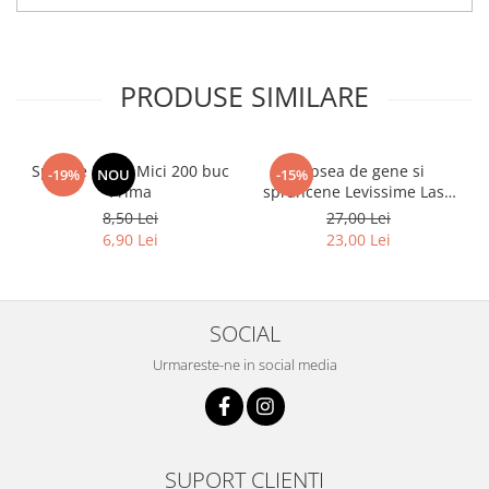
PRODUSE SIMILARE
Spatule Lemn Mici 200 buc
Vopsea de gene si
-19%
NOU
-15%
Prima
sprancene Levissime Lash
Color 7-7 Maro Deschis
8,50 Lei
27,00 Lei
15ml
6,90 Lei
23,00 Lei
SOCIAL
Urmareste-ne in social media
SUPORT CLIENTI