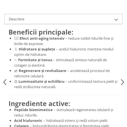
Descriere
Beneficii principale:
💆‍♀️
Efect anti-aging intensiv
– reduce vizibil ridurile fine și
liniile de expresie.
💧
Hidratare și suplețe
– acidul hialuronic menține nivelul
optim de hidratare.
✨
Fermitate și tonus
– stimulează sinteza naturală de
colagen și elastină.
🌿
Regenerare și revitalizare
– accelerează procesul de
reînnoire celulară.
⚖️
Luminozitate și echilibru
– uniformizează textura pielii și
redă strălucirea naturală.
Ingrediente active:
Peptide biomimetice
– stimulează regenerarea celulară și
reduc ridurile.
Acid hialuronic
– hidratează intens și redă volum pielii.
Colagen
– îmbunătățește elasticitatea și fermitatea pielii.