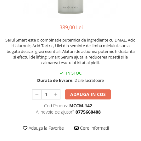
Ser / Ulei
Styling
Tratamente
389,00 Lei
Vopsea de par
Serul Smart este o combinatie puternica de ingrediente cu DMAE, Acid
Hialuronic, Acid Tartric, Ulei din seminte de limba mielului, sursa
bogata de acizi grasi esentiali. Alaturi de actiunea puternic hidratanta
si efectul de lifting, Smart Serum ajuta la reducerea rosetii si la
calmarea tesutului iritat al pielii.
IN STOC
Durata de livrare:
2 zile lucrătoare
ADAUGA IN COS
Cod Produs:
MCCM-142
Ai nevoie de ajutor?
0775660408
Adauga la Favorite
Cere informatii