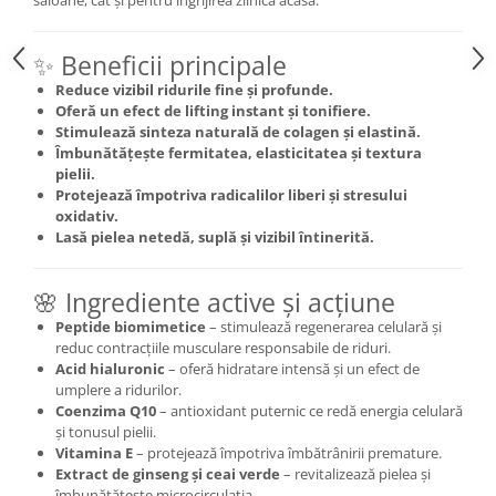
saloane, cât și pentru îngrijirea zilnică acasă.
✨ Beneficii principale
Reduce vizibil ridurile fine și profunde.
Oferă un efect de lifting instant și tonifiere.
Stimulează sinteza naturală de colagen și elastină.
Îmbunătățește fermitatea, elasticitatea și textura
pielii.
Protejează împotriva radicalilor liberi și stresului
oxidativ.
Lasă pielea netedă, suplă și vizibil întinerită.
🌸 Ingrediente active și acțiune
Peptide biomimetice
– stimulează regenerarea celulară și
reduc contracțiile musculare responsabile de riduri.
Acid hialuronic
– oferă hidratare intensă și un efect de
umplere a ridurilor.
Coenzima Q10
– antioxidant puternic ce redă energia celulară
și tonusul pielii.
Vitamina E
– protejează împotriva îmbătrânirii premature.
Extract de ginseng și ceai verde
– revitalizează pielea și
îmbunătățește microcirculația.