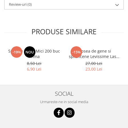
Review-uri
(0)
PRODUSE SIMILARE
Spatule Lemn Mici 200 buc
Vopsea de gene si
-19%
NOU
-15%
Prima
sprancene Levissime Lash
Color 7-7 Maro Deschis
8,50 Lei
27,00 Lei
15ml
6,90 Lei
23,00 Lei
SOCIAL
Urmareste-ne in social media