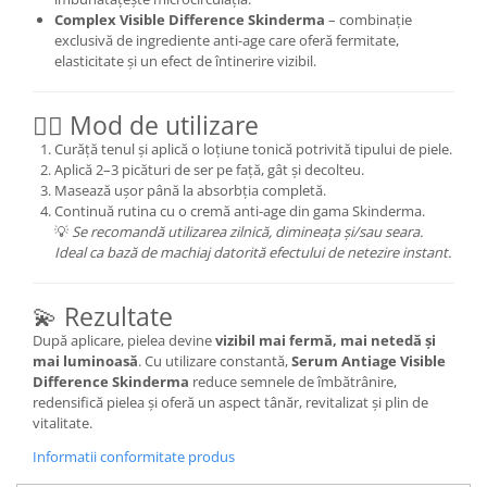
Complex Visible Difference Skinderma
– combinație
exclusivă de ingrediente anti-age care oferă fermitate,
elasticitate și un efect de întinerire vizibil.
💆‍♀️ Mod de utilizare
Curăță tenul și aplică o loțiune tonică potrivită tipului de piele.
Aplică 2–3 picături de ser pe față, gât și decolteu.
Masează ușor până la absorbția completă.
Continuă rutina cu o cremă anti-age din gama Skinderma.
💡
Se recomandă utilizarea zilnică, dimineața și/sau seara.
Ideal ca bază de machiaj datorită efectului de netezire instant.
💫 Rezultate
După aplicare, pielea devine
vizibil mai fermă, mai netedă și
mai luminoasă
. Cu utilizare constantă,
Serum Antiage Visible
Difference Skinderma
reduce semnele de îmbătrânire,
redensifică pielea și oferă un aspect tânăr, revitalizat și plin de
vitalitate.
Informatii conformitate produs