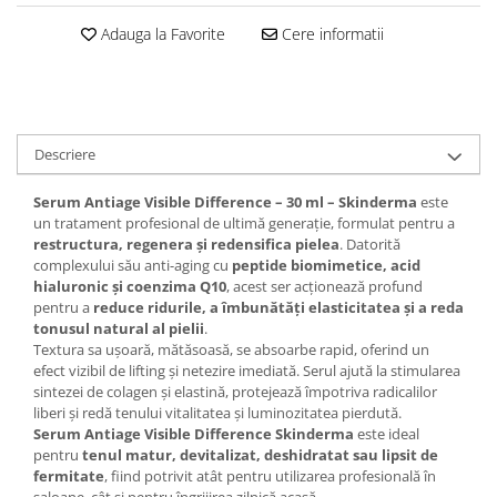
Adauga la Favorite
Cere informatii
Descriere
Serum Antiage Visible Difference – 30 ml – Skinderma
este
un tratament profesional de ultimă generație, formulat pentru a
restructura, regenera și redensifica pielea
. Datorită
complexului său anti-aging cu
peptide biomimetice, acid
hialuronic și coenzima Q10
, acest ser acționează profund
pentru a
reduce ridurile, a îmbunătăți elasticitatea și a reda
tonusul natural al pielii
.
Textura sa ușoară, mătăsoasă, se absoarbe rapid, oferind un
efect vizibil de lifting și netezire imediată. Serul ajută la stimularea
sintezei de colagen și elastină, protejează împotriva radicalilor
liberi și redă tenului vitalitatea și luminozitatea pierdută.
Serum Antiage Visible Difference Skinderma
este ideal
pentru
tenul matur, devitalizat, deshidratat sau lipsit de
fermitate
, fiind potrivit atât pentru utilizarea profesională în