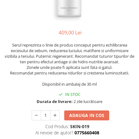
Ser / Ulei
Styling
Tratamente
Vopsea de par
409,00 Lei
Serul reprezinta o linie de produs conceput pentru echilibrarea
excesului de sebum, reducerea luciului, matifiere si uniformizare
vizibila a tenului. Puternic regenerant. Recomandat tuturor tipurilor de
ten pentru efectul antiage si de hidro-nutritie avansat.
Zonele unde poate fi aplicata sunt fata si gatul.
Recomandat pentru reducerea ridurilor si cresterea luminozitatii.
Disponibil in ambalaj de 30 ml
IN STOC
Durata de livrare:
2 zile lucrătoare
ADAUGA IN COS
Cod Produs:
SKIN-019
Ai nevoie de ajutor?
0775660408