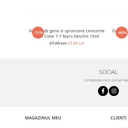
Vopsea de gene si sprancene Levissime
Oxidant 
-15%
-46%
Lash Color 7-7 Maro Deschis 15ml
27,00 Lei
23,00 Lei
SOCIAL
Urmareste-ne in social me
MAGAZINUL MEU
CLIENTI