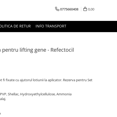
0775660408
0,00
OLITICA DE RETUR
INFO TRANSPORT
 pentru lifting gene - Refectocil
t fi fixate cu ajutorul lotiunii la aplicator. Rezerva pentru Set
, PVP, Shellac, Hydroxyethylcellulose, Ammonia
laj.
e