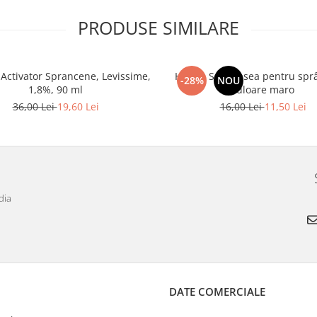
PRODUSE SIMILARE
Activator Sprancene, Levissime,
Henna Set vopsea pentru spr
-28%
NOU
1,8%, 90 ml
culoare maro
36,00 Lei
19,60 Lei
16,00 Lei
11,50 Lei
dia
DATE COMERCIALE