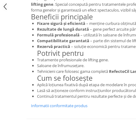
lifting gene
. Special concepută pentru tratamentele profe
forma genelor și garantează un efect spectaculos, vizibil s
Beneficii principale
Fixare sigură și eficientă
– menține curbura obținută î
Rezultate de lungă durată
– gene perfect arcuite pân
Formulă profesională
– utilizată în saloane de înfrum
Compatibilitate garantată
– parte din sistemul de lif
Rezervă practică
– soluție economică pentru tratame
Potrivit pentru
Tratamente profesionale de lifting gene.
Saloane de înfrumusețare.
Tehnicieni care folosesc gama completă
RefectoCil Las
Cum se folosește
Aplică loțiunea fixativă după etapa de modelare în proc
Lasă să acționeze conform instrucțiunilor producătorul
Continuă tratamentul pentru rezultate perfecte și de d
Informatii conformitate produs