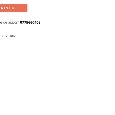
A IN COS
ie de ajutor?
0775660408
informatii