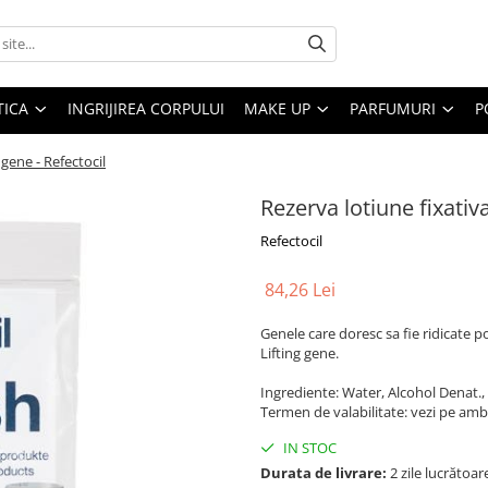
ICA
INGRIJIREA CORPULUI
MAKE UP
PARFUMURI
P
 gene - Refectocil
Rezerva lotiune fixativa
Refectocil
84,26 Lei
Genele care doresc sa fie ridicate po
Lifting gene.
Ingrediente: Water, Alcohol Denat.
Termen de valabilitate: vezi pe amba
IN STOC
Durata de livrare:
2 zile lucrătoar