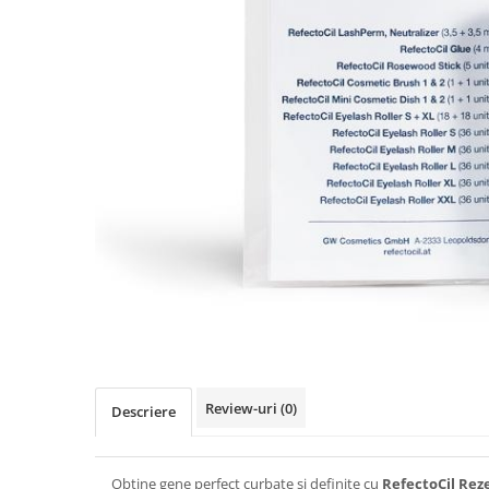
Ser / Ulei
Styling
Tratamente
Vopsea de par
Review-uri
(0)
Descriere
Obține gene perfect curbate și definite cu
RefectoCil Rez