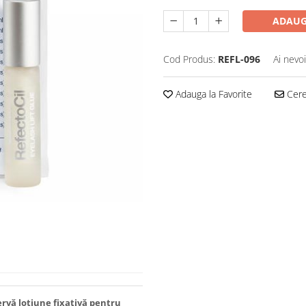
ADAUG
Cod Produs:
REFL-096
Ai nevo
Adauga la Favorite
Cere 
ervă loțiune fixativă pentru