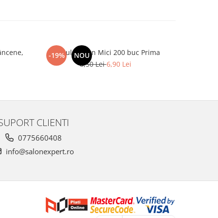
âncene,
Spatule Lemn Mici 200 buc Prima
Oxidant Ac
-19%
NOU
-46%
8,50 Lei
6,90 Lei
SUPORT CLIENTI
0775660408
info@salonexpert.ro