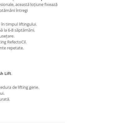
sionale, această loțiune fixează
ăptămâni întregi
n timpul liftingului.
ă la 6-8 săptămâni.
usețare.
ting RefectoCil.
nte repetate.
h Lift
.
edura de lifting gene.
ui.
urată.