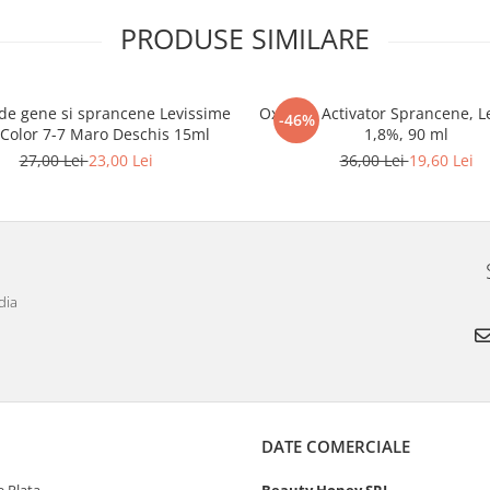
PRODUSE SIMILARE
de gene si sprancene Levissime
Oxidant Activator Sprancene, L
-46%
 Color 7-7 Maro Deschis 15ml
1,8%, 90 ml
27,00 Lei
23,00 Lei
36,00 Lei
19,60 Lei
dia
DATE COMERCIALE