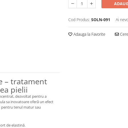
ADAUG
Cod Produs:
SOLN-091
Ai nevo
Adauga la Favorite
Cere 
ie – tratament
a pielii
ncentrat, dezvoltat pentru a
mula sa inovatoare oferă un efect
lă pentru tenul matur sau
ort de elastină.