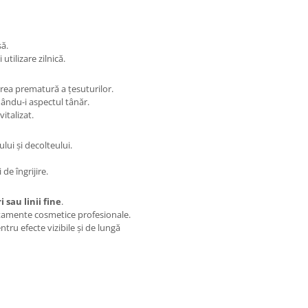
să.
utilizare zilnică.
area prematură a țesuturilor.
inându-i aspectul tânăr.
italizat.
ului și decolteului.
de îngrijire.
 sau linii fine
.
ratamente cosmetice profesionale.
tru efecte vizibile și de lungă