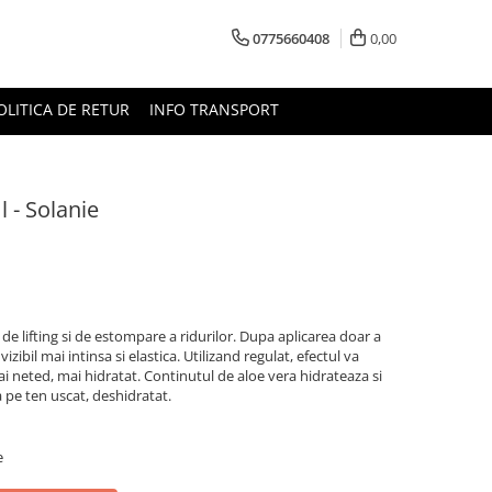
0775660408
0,00
OLITICA DE RETUR
INFO TRANSPORT
l - Solanie
t de lifting si de estompare a ridurilor. Dupa aplicarea doar a
izibil mai intinsa si elastica. Utilizand regulat, efectul va
 neted, mai hidratat. Continutul de aloe vera hidrateaza si
 pe ten uscat, deshidratat.
e