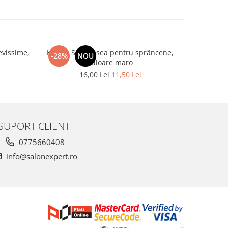
evissime,
Henna Set vopsea pentru sprâncene,
Spatule 
-28%
NOU
-20%
culoare maro
16,00 Lei
11,50 Lei
SUPORT CLIENTI
0775660408
info@salonexpert.ro