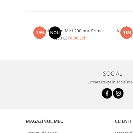
Spatule Lemn Mici 200 buc Prima
Vopsea 
-19%
NOU
-15%
Lash
8,50 Lei
6,90 Lei
SOCIAL
Urmareste-ne in social me
MAGAZINUL MEU
CLIENTI