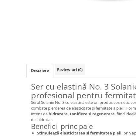
Ser / Ulei
Styling
Tratamente
Vopsea de par
Review-uri
(0)
Descriere
Ser cu elastină No. 3 Solan
profesional pentru fermitate
Serul Solanie No. 3 cu elastină este un produs cosmetic co
combate pierderea de elasticitate și fermitate a pielii. For
intens de
hidratare, tonifiere și regenerare
, fiind idea
deshidratat.
Beneficii principale
Stimulează elasticitatea și fermitatea pielii
prin ap