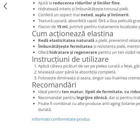
Ajută la
reducerea ridurilor și liniilor fine
.
Hidratează intens și îmbunătățește tonusul pielii.
Conferă un aspect mai
neted, suplu și întinerit
.
Textură ușoară, absorbită rapid, fără a lăsa peliculă gra
Flacon de
15 ml
, potrivit pentru tratamente localizate și 
Cum acționează elastina
Redă elasticitatea naturală
a pielii, prevenind relax
Îmbunătățește fermitatea
și rezistența pielii, menț
Oferă
hidratare și regenerare
pentru un ten vizibil rev
Instrucțiuni de utilizare
Aplică câteva picături de ser pe pielea curată a feței, gât
Masează ușor până la absorbția completă.
Folosește dimineața și seara, singur sau înaintea cremei 
Recomandări
Ideal pentru
ten matur, lipsit de fermitate, cu riduri
Recomandat pentru
îngrijire zilnică
, dar și pentru t
Poate fi combinat cu alte produse anti-aging Solanie pen
durată.
Informatii conformitate produs