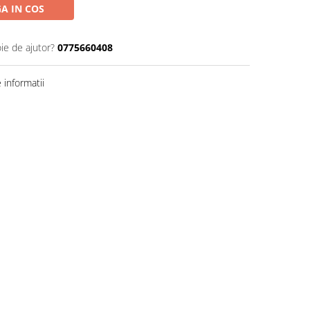
A IN COS
ie de ajutor?
0775660408
informatii