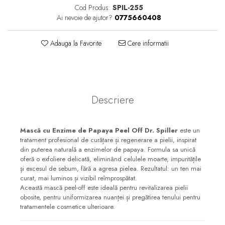
Cod Produs:
SPIL-255
Ai nevoie de ajutor?
0775660408
Adauga la Favorite
Cere informatii
Descriere
Mască cu Enzime de Papaya Peel Off Dr. Spiller
este un
tratament profesional de curățare și regenerare a pielii, inspirat
din puterea naturală a enzimelor de papaya. Formula sa unică
oferă o exfoliere delicată, eliminând celulele moarte, impuritățile
și excesul de sebum, fără a agresa pielea. Rezultatul: un ten mai
curat, mai luminos și vizibil reîmprospătat.
Această mască peel-off este ideală pentru revitalizarea pielii
obosite, pentru uniformizarea nuanței și pregătirea tenului pentru
tratamentele cosmetice ulterioare.