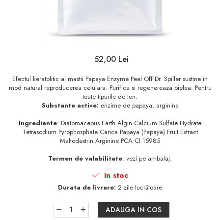
Sampon
Ser / Ulei
Styling
Tratamente
52,00 Lei
Vopsea de par
Efectul keratolitic al mastii Papaya Enzyme Peel Off Dr. Spiller sustine in
mod natural reproducerea celulara. Purifica si regenereaza pielea. Pentru
toate tipurile de ten.
Substante active:
enzime de papaya, arginina
Ingrediente
: Diatomaceous Earth Algin Calcium Sulfate Hydrate
Tetrasodium Pyrophosphate Carica Papaya (Papaya) Fruit Extract
Maltodextrin Arginine PCA CI 15985
Termen de valabilitate
: vezi pe ambalaj.
In stoc
Durata de livrare:
2 zile lucrătoare
ADAUGA IN COS