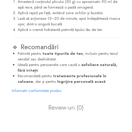
Amestecă conținutul plicului (30 g) cu aproximativ 90 ml de
apă rece, până se formează o pastă omogenă.
Aplică rapid pe față, evitând zona ochilor și buzelor.
Lasă să acționeze 15–20 de minute, apoi îndepărtează masca
ușor, dintr-o singură bucată.
Aplică o cremă hidratantă potrivită tipului tău de ten.
🔹 Recomandări
Potrivită pentru
toate tipurile de ten
, inclusiv pentru tenul
sensibil sau deshidratat.
Ideală pentru persoanele care caută o
exfoliere naturală,
fără iritații
.
Recomandată pentru
tratamente profesionale în
saloane
, dar și pentru
îngrijire personală acasă
.
Informatii conformitate produs
Review-uri
(0)