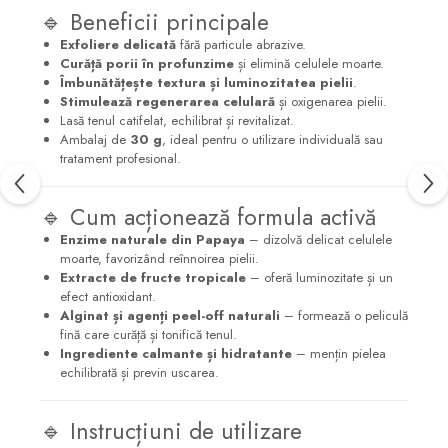
🔹 Beneficii principale
Exfoliere delicată
fără particule abrazive.
Curăță porii în profunzime
și elimină celulele moarte.
Îmbunătățește textura și luminozitatea pielii
.
Stimulează regenerarea celulară
și oxigenarea pielii.
Lasă tenul catifelat, echilibrat și revitalizat.
Ambalaj de
30 g
, ideal pentru o utilizare individuală sau
tratament profesional.
🔹 Cum acționează formula activă
Enzime naturale din Papaya
– dizolvă delicat celulele
moarte, favorizând reînnoirea pielii.
Extracte de fructe tropicale
– oferă luminozitate și un
efect antioxidant.
Alginat și agenți peel-off naturali
– formează o peliculă
fină care curăță și tonifică tenul.
Ingrediente calmante și hidratante
– mențin pielea
echilibrată și previn uscarea.
🔹 Instrucțiuni de utilizare