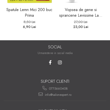
Spatule Lemn Mici 200 buc
Vopsea de gene si
Prima
sprancene Levissime Lash
Color 7-7 Maro Deschis
8,50 Lei
27,00 Lei
15ml
6,90 Lei
23,00 Lei
SOCIAL
Urmareste-ne in social media
SUPORT CLIENTI
0775660408
info@salonexpert.ro