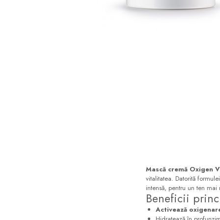
Sampon
Ser / Ulei
Styling
Tratamente
Vopsea de par
Mască cremă Oxigen Vit
vitalitatea. Datorită formu
intensă, pentru un ten mai 
Beneficii princ
Activează oxigenare
Hidratează în profunzim