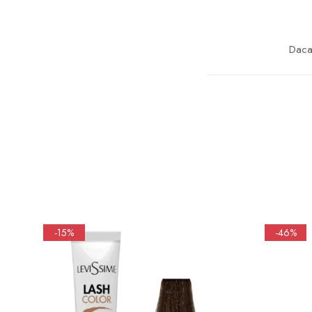
Daca 
-15%
-46%