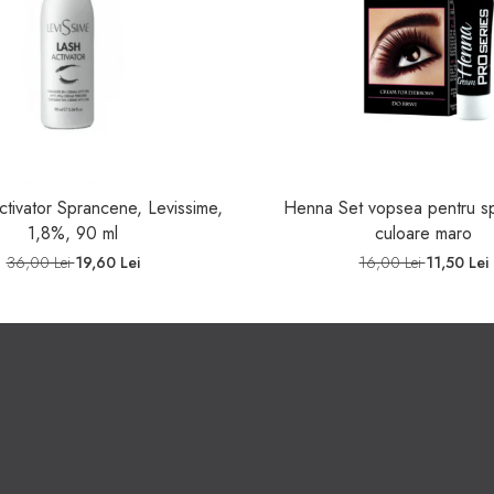
tivator Sprancene, Levissime,
Henna Set vopsea pentru s
1,8%, 90 ml
culoare maro
36,00 Lei
19,60 Lei
16,00 Lei
11,50 Lei