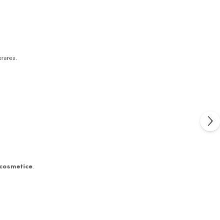
erarea.
 cosmetice
.