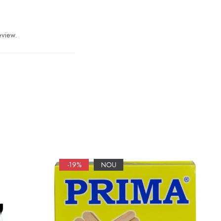
eview.
-19%
NOU