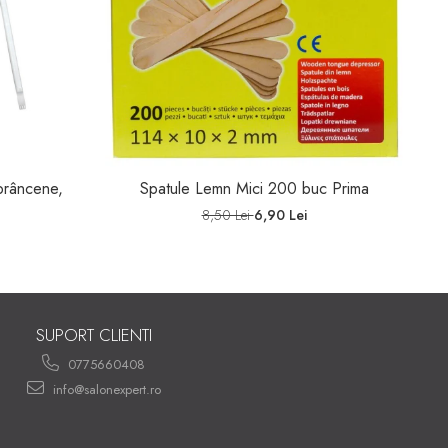
prâncene,
Spatule Lemn Mici 200 buc Prima
O
8,50 Lei
6,90 Lei
SUPORT CLIENTI
0775660408
info@salonexpert.ro