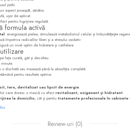
sul pielii.
 un aspect proaspăt, sănătos.
tă, ușor de aplicat.
rfect pentru îngrijirea regulată.
 formula activă
tal
: energizează pielea, stimulează metabolismul celular și îmbunătățește regen
ază împotriva radicalilor liberi și a stresului oxidativ.
sigură un nivel optim de hidratare și catifelare.
utilizare
pe fața curată, gât și decolteu.
 minute.
u o dischetă sau masează până la absorbția completă.
ptămână pentru rezultate optime.
it, tern, devitalizat sau lipsit de energie
.
or care doresc o mască cu efect
revitalizant, oxigenant și hidratant
.
rijirea la domiciliu
, cât și pentru
tratamente profesionale în cabinete
odus
Review-uri
(0)