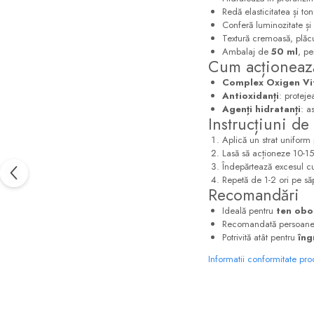
Redă elasticitatea și tonu
Conferă luminozitate și
Textură cremoasă, plăcu
Ambalaj de
50 ml
, pe
Cum acționează
Complex Oxigen Vi
Antioxidanți
: proteje
Agenți hidratanți
: a
Instrucțiuni de 
Aplică un strat uniform 
Lasă să acționeze 10-15
Îndepărtează excesul c
Repetă de 1-2 ori pe să
Recomandări
Ideală pentru
ten obos
Recomandată persoanel
Potrivită atât pentru
îng
Informatii conformitate pr