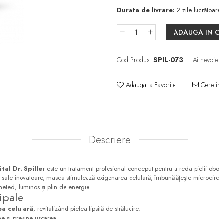
Durata de livrare:
2 zile lucrătoar
ADAUGA IN 
Cod Produs:
SPIL-073
Ai nevoie
Adauga la Favorite
Cere in
Descriere
al Dr. Spiller
este un tratament profesional conceput pentru a reda pielii obo
lei sale inovatoare, masca stimulează oxigenarea celulară, îmbunătățește microcircu
neted, luminos și plin de energie.
ipale
a celulară
, revitalizând pielea lipsită de strălucire.
e și previne uscarea.