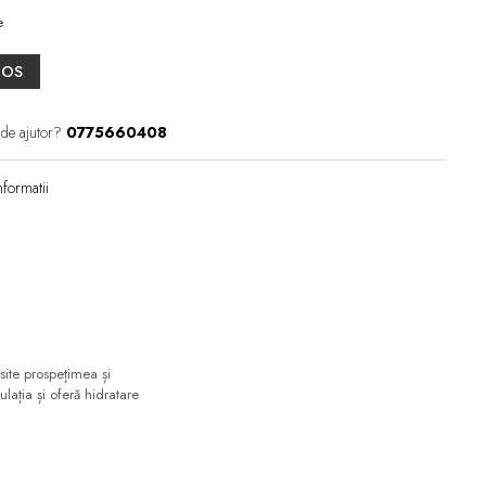
e
COS
 de ajutor?
0775660408
formatii
site prospețimea și
lația și oferă hidratare