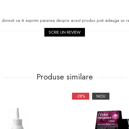
doresti sa iti exprimi parerea despre acest produs poti adauga un r
SCRIE UN REVIEW
Produse similare
-28%
NOU