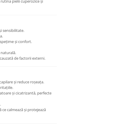
rutina pielii cuperozice și
 sensibilitate.
a.
spețime și confort.
 naturală.
cauzată de factorii externi.
capilare și reduce roșeața.
itațiile.
toare și cicatrizantă, perfecte
.
ă ce calmează și protejează