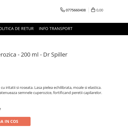
0775660408
0,00
OLITICA DE RETUR
INFO TRANSPORT
zica - 200 ml - Dr Spiller
 iritatii si roseata. Lasa pielea echilibrata, moale si elastica.
atenueaza semnele cuperozice, fortificand peretii capilarelor.
e
A IN COS