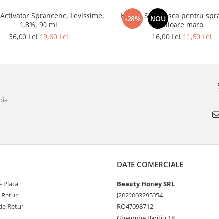
Activator Sprancene, Levissime,
Henna Set vopsea pentru spr
-28%
NOU
1,8%, 90 ml
culoare maro
36,00 Lei
19,60 Lei
16,00 Lei
11,50 Lei
dia
DATE COMERCIALE
 Plata
Beauty Honey SRL
e Retur
J2022003295054
de Retur
RO47098712
Gheorghe Baritiu 18