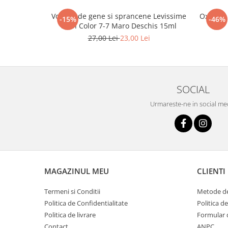
Vopsea de gene si sprancene Levissime
Oxidant 
-15%
-46%
Lash Color 7-7 Maro Deschis 15ml
27,00 Lei
23,00 Lei
SOCIAL
Urmareste-ne in social me
MAGAZINUL MEU
CLIENTI
Termeni si Conditii
Metode de
Politica de Confidentialitate
Politica d
Politica de livrare
Formular 
Contact
ANPC