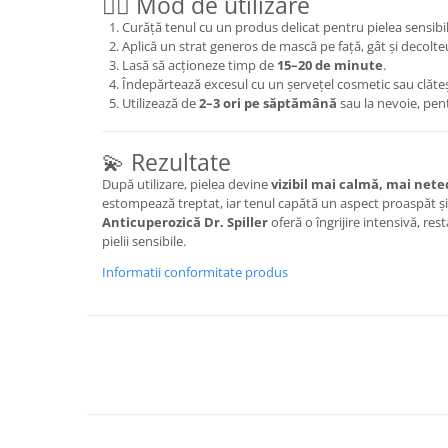
💆‍♀️ Mod de utilizare
Curăță tenul cu un produs delicat pentru pielea sensibil
Aplică un strat generos de mască pe față, gât și decolte
Lasă să acționeze timp de
15–20 de minute
.
Îndepărtează excesul cu un șervețel cosmetic sau clăte
Utilizează de
2–3 ori pe săptămână
sau la nevoie, pent
💫 Rezultate
După utilizare, pielea devine
vizibil mai calmă, mai net
estompează treptat, iar tenul capătă un aspect proaspăt ș
Anticuperozică Dr. Spiller
oferă o îngrijire intensivă, rest
pielii sensibile.
Informatii conformitate produs