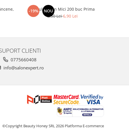
âncene,
Spatule Lemn Mici 200 buc Prima
Oxidant Ac
-19%
NOU
-46%
8,50 Lei
6,90 Lei
SUPORT CLIENTI
0775660408
info@salonexpert.ro
©Copyright Beauty Honey SRL 2026
Platforma E-commerce