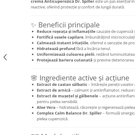
cremă Anticuperozică Dr. Spiller
este un pas esențial în 
reactive, oferind protecție și confort de lungă durată.
✨ Beneficii principale
Reduce roșeața și inflamațiile
cauzate de cuperoză și
Fortifică vasele capilare
, îmbunătățind microcirculați
Calmează instant iritațiile
, oferind o senzație de pro
Hidratează profund
fără a încărca tenul.
Uniformizează culoarea pielii
, redând luminozitatea
Protejează bariera cutanată
și previne deteriorarea 
🌸 Ingrediente active și acțiune
Extract de castan sălbatic
– întărește pereții vaselor 
Extract de arnică
– calmant și antiinflamator, reduce ir
Extract de mușețel și gălbenele
– acțiune antiinflama
pentru pielea sensibilă.
Aloe Vera
– hidratează, răcorește și regenerează pielea
Complex Calm Balance Dr. Spiller
– formulă sinergic
pielea cuperozică.