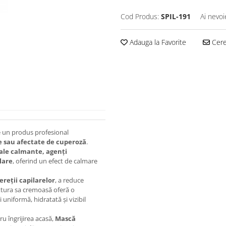
Cod Produs:
SPIL-191
Ai nevoi
Adauga la Favorite
Cere 
 un produs profesional
gile sau afectate de cuperoză
.
ale calmante, agenți
lare
, oferind un efect de calmare
ereții capilarelor
, a reduce
extura sa cremoasă oferă o
 uniformă, hidratată și vizibil
u îngrijirea acasă,
Mască