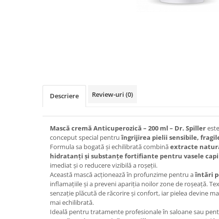
Ser / Ulei
Styling
Tratamente
Vopsea de par
Review-uri
(0)
Descriere
Mască cremă Anticuperozică – 200 ml – Dr. Spiller
este
conceput special pentru
îngrijirea pielii sensibile, fra
Formula sa bogată și echilibrată combină
extracte natur
hidratanți și substanțe fortifiante pentru vasele capi
imediat și o reducere vizibilă a roșeții.
Această mască acționează în profunzime pentru a
întări p
inflamațiile și a preveni apariția noilor zone de roșeață. T
senzație plăcută de răcorire și confort, iar pielea devine mai
mai echilibrată.
Ideală pentru tratamente profesionale în saloane sau pentr