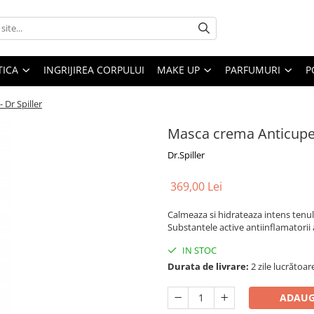
ICA
INGRIJIREA CORPULUI
MAKE UP
PARFUMURI
P
 Dr Spiller
Masca crema Anticupero
Dr.Spiller
369,00 Lei
Calmeaza si hidrateaza intens tenul cu
Substantele active antiinflamatorii 
IN STOC
Durata de livrare:
2 zile lucrătoar
ADAUG