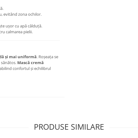
ă.
u, evitând zona ochilor.
ște ușor cu apă călduță.
ru calmarea pielii.
edă și mai uniformă
. Roșeața se
i sănătos.
Mască cremă
abilind confortul și echilibrul
PRODUSE SIMILARE