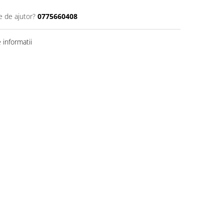
e de ajutor?
0775660408
informatii