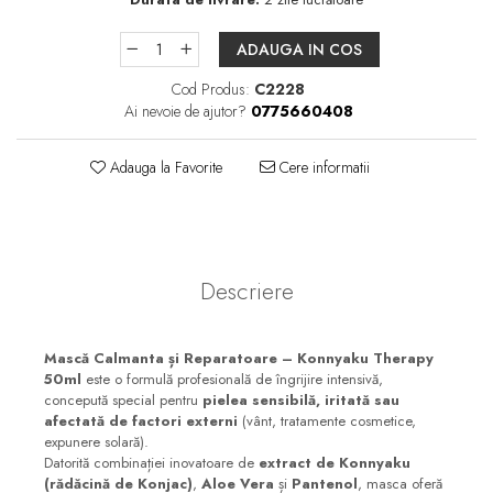
ADAUGA IN COS
Cod Produs:
C2228
Ai nevoie de ajutor?
0775660408
Adauga la Favorite
Cere informatii
Descriere
Mască Calmanta și Reparatoare – Konnyaku Therapy
50ml
este o formulă profesională de îngrijire intensivă,
concepută special pentru
pielea sensibilă, iritată sau
afectată de factori externi
(vânt, tratamente cosmetice,
expunere solară).
Datorită combinației inovatoare de
extract de Konnyaku
(rădăcină de Konjac)
,
Aloe Vera
și
Pantenol
, masca oferă