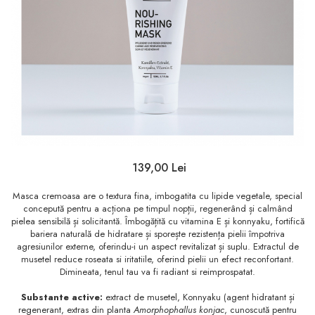
Sampon
Ser / Ulei
Styling
Tratamente
Vopsea de par
139,00 Lei
Masca cremoasa are o textura fina, imbogatita cu lipide vegetale, special
concepută pentru a acționa pe timpul nopții, regenerând și calmând
pielea sensibilă și solicitantă. Îmbogățită cu vitamina E și konnyaku, fortifică
bariera naturală de hidratare și sporește rezistența pielii împotriva
agresiunilor externe, oferindu-i un aspect revitalizat și suplu. Extractul de
musetel reduce roseata si iritatiile, oferind pielii un efect reconfortant.
Dimineata, tenul tau va fi radiant si reimprospatat.
Substante
active:
extract de musetel, Konnyaku (agent hidratant și
regenerant, extras din planta
Amorphophallus konjac
, cunoscută pentru