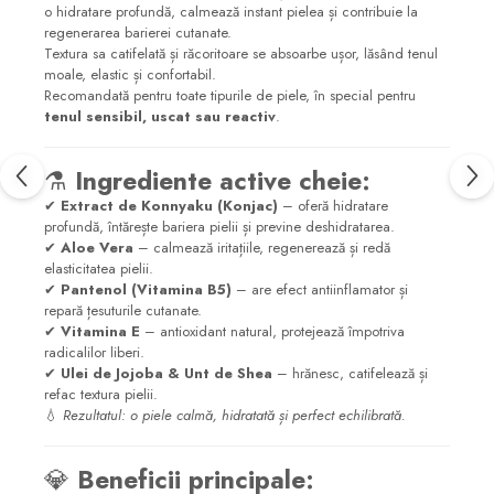
o hidratare profundă, calmează instant pielea și contribuie la
regenerarea barierei cutanate.
Textura sa catifelată și răcoritoare se absoarbe ușor, lăsând tenul
moale, elastic și confortabil.
Recomandată pentru toate tipurile de piele, în special pentru
tenul sensibil, uscat sau reactiv
.
⚗️
Ingrediente active cheie:
✔
Extract de Konnyaku (Konjac)
– oferă hidratare
profundă, întărește bariera pielii și previne deshidratarea.
✔
Aloe Vera
– calmează iritațiile, regenerează și redă
elasticitatea pielii.
✔
Pantenol (Vitamina B5)
– are efect antiinflamator și
repară țesuturile cutanate.
✔
Vitamina E
– antioxidant natural, protejează împotriva
radicalilor liberi.
✔
Ulei de Jojoba & Unt de Shea
– hrănesc, catifelează și
refac textura pielii.
💧
Rezultatul: o piele calmă, hidratată și perfect echilibrată.
💎
Beneficii principale: