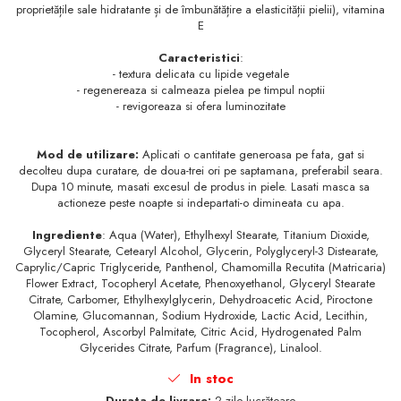
proprietățile sale hidratante și de îmbunătățire a elasticității pielii), vitamina
E
Caracteristici
:
- textura delicata cu lipide vegetale
- regenereaza si calmeaza pielea pe timpul noptii
- revigoreaza si ofera luminozitate
Mod de utilizare:
Aplicati o cantitate generoasa pe fata, gat si
decolteu dupa curatare, de doua-trei ori pe saptamana, preferabil seara.
Dupa 10 minute, masati excesul de produs in piele. Lasati masca sa
actioneze peste noapte si indepartati-o dimineata cu apa.
Ingrediente
: Aqua (Water), Ethylhexyl Stearate, Titanium Dioxide,
Glyceryl Stearate, Cetearyl Alcohol, Glycerin, Polyglyceryl-3 Distearate,
Caprylic/Capric Triglyceride, Panthenol, Chamomilla Recutita (Matricaria)
Flower Extract, Tocopheryl Acetate, Phenoxyethanol, Glyceryl Stearate
Citrate, Carbomer, Ethylhexylglycerin, Dehydroacetic Acid, Piroctone
Olamine, Glucomannan, Sodium Hydroxide, Lactic Acid, Lecithin,
Tocopherol, Ascorbyl Palmitate, Citric Acid, Hydrogenated Palm
Glycerides Citrate, Parfum (Fragrance), Linalool.
In stoc
Durata de livrare:
2 zile lucrătoare