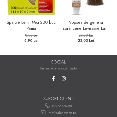
Spatule Lemn Mici 200 buc
Vopsea de gene si
Prima
sprancene Levissime Lash
Color 7-7 Maro Deschis
8,50 Lei
27,00 Lei
15ml
6,90 Lei
23,00 Lei
SOCIAL
Urmareste-ne in social media
SUPORT CLIENTI
0775660408
info@salonexpert.ro