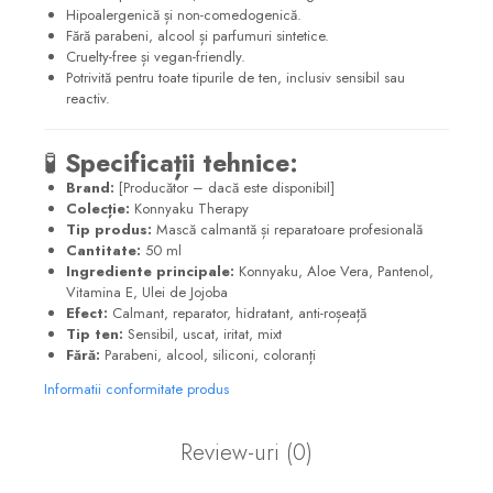
Hipoalergenică și non-comedogenică.
Fără parabeni, alcool și parfumuri sintetice.
Cruelty-free și vegan-friendly.
Potrivită pentru toate tipurile de ten, inclusiv sensibil sau
reactiv.
🧪
Specificații tehnice:
Brand:
[Producător – dacă este disponibil]
Colecție:
Konnyaku Therapy
Tip produs:
Mască calmantă și reparatoare profesională
Cantitate:
50 ml
Ingrediente principale:
Konnyaku, Aloe Vera, Pantenol,
Vitamina E, Ulei de Jojoba
Efect:
Calmant, reparator, hidratant, anti-roșeață
Tip ten:
Sensibil, uscat, iritat, mixt
Fără:
Parabeni, alcool, siliconi, coloranți
Informatii conformitate produs
Review-uri
(0)