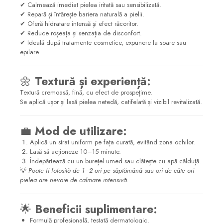
✔ Calmează imediat pielea iritată sau sensibilizată.
✔ Repară și întărește bariera naturală a pielii.
✔ Oferă hidratare intensă și efect răcoritor.
✔ Reduce roșeața și senzația de disconfort.
✔ Ideală după tratamente cosmetice, expunere la soare sau
epilare.
🌼
Textură și experiență:
Textură cremoasă, fină, cu efect de prospețime.
Se aplică ușor și lasă pielea netedă, catifelată și vizibil revitalizată.
💼
Mod de utilizare:
Aplică un strat uniform pe fața curată, evitând zona ochilor.
Lasă să acționeze 10–15 minute.
Îndepărtează cu un burețel umed sau clătește cu apă călduță.
💡
Poate fi folosită de 1–2 ori pe săptămână sau ori de câte ori
pielea are nevoie de calmare intensivă.
🌟
Beneficii suplimentare:
Formulă profesională, testată dermatologic.