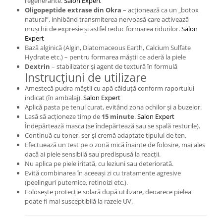
regenerante.
Salon Expert
Oligopeptide extrase din Okra
– acționează ca un „botox
natural”, inhibând transmiterea nervoasă care activează
mușchii de expresie și astfel reduc formarea ridurilor.
Salon
Expert
Bază alginică (Algin, Diatomaceous Earth, Calcium Sulfate
Hydrate etc.) – pentru formarea măștii ce aderă la piele
Dextrin
– stabilizator și agent de textură în formulă
Instrucțiuni de utilizare
Amestecă pudra măștii cu apă călduță conform raportului
indicat (în ambalaj).
Salon Expert
Aplică pasta pe tenul curat, evitând zona ochilor și a buzelor.
Lasă să acționeze timp de
15 minute
.
Salon Expert
Îndepărtează masca (se îndepărtează sau se spală resturile).
Continuă cu toner, ser și cremă adaptate tipului de ten.
Efectuează un test pe o zonă mică înainte de folosire, mai ales
dacă ai piele sensibilă sau predispusă la reacții.
Nu aplica pe piele iritată, cu leziuni sau deteriorată.
Evită combinarea în aceeași zi cu tratamente agresive
(peelinguri puternice, retinoizi etc.).
Folosește protecție solară după utilizare, deoarece pielea
poate fi mai susceptibilă la razele UV.