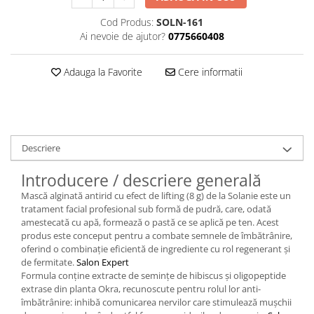
Cod Produs:
SOLN-161
Ai nevoie de ajutor?
0775660408
Adauga la Favorite
Cere informatii
Descriere
Introducere / descriere generală
Mască alginată antirid cu efect de lifting (8 g) de la Solanie este un
tratament facial profesional sub formă de pudră, care, odată
amestecată cu apă, formează o pastă ce se aplică pe ten. Acest
produs este conceput pentru a combate semnele de îmbătrânire,
oferind o combinație eficientă de ingrediente cu rol regenerant și
de fermitate.
Salon Expert
Formula conține extracte de semințe de hibiscus și oligopeptide
extrase din planta Okra, recunoscute pentru rolul lor anti-
îmbătrânire: inhibă comunicarea nervilor care stimulează mușchii