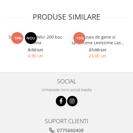
PRODUSE SIMILARE
Spatule Lemn Mici 200 buc
Vopsea de gene si
-19%
NOU
-15%
Prima
sprancene Levissime Lash
Color 7-7 Maro Deschis
8,50 Lei
27,00 Lei
15ml
6,90 Lei
23,00 Lei
SOCIAL
Urmareste-ne in social media
SUPORT CLIENTI
0775660408