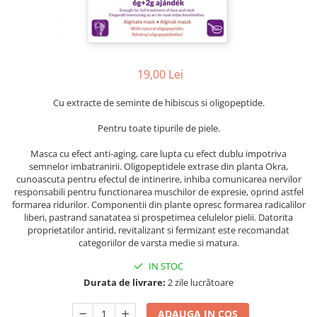
Ser / Ulei
Styling
Tratamente
Vopsea de par
19,00 Lei
Cu extracte de seminte de hibiscus si oligopeptide.
Pentru toate tipurile de piele.
Masca cu efect anti-aging, care lupta cu efect dublu impotriva
semnelor imbatranirii. Oligopeptidele extrase din planta Okra,
cunoascuta pentru efectul de intinerire, inhiba comunicarea nervilor
responsabili pentru functionarea muschilor de expresie, oprind astfel
formarea ridurilor. Componentii din plante opresc formarea radicalilor
liberi, pastrand sanatatea si prospetimea celulelor pielii. Datorita
proprietatilor antirid, revitalizant si fermizant este recomandat
categoriilor de varsta medie si matura.
IN STOC
Durata de livrare:
2 zile lucrătoare
ADAUGA IN COS