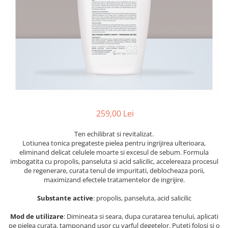
Ser / Ulei
Styling
Tratamente
Vopsea de par
259,00 Lei
Ten echilibrat si revitalizat.
Lotiunea tonica pregateste pielea pentru ingrijirea ulterioara,
eliminand delicat celulele moarte si excesul de sebum. Formula
imbogatita cu propolis, panseluta si acid salicilic, accelereaza procesul
de regenerare, curata tenul de impuritati, deblocheaza porii,
maximizand efectele tratamentelor de ingrijire.
Substante active
: propolis, panseluta, acid salicilic
Mod de utilizare
: Dimineata si seara, dupa curatarea tenului, aplicati
pe pielea curata, tamponand usor cu varful degetelor. Puteti folosi și o