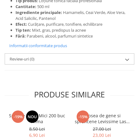
Tip produs:
Loțiune tonică facială profesională
Cantitate:
500 ml
Ingrediente principale:
Hamamelis, Ceai Verde, Aloe Vera,
Acid Salicilic, Pantenol
Efect:
Curățare, purificare, tonifiere, echilibrare
Tip ten:
Mixt, gras, predispus la acnee
Fără:
Parabeni, alcool, parfumuri sintetice
Informatii conformitate produs
Review-uri
(0)
PRODUSE SIMILARE
Spatule Lemn Mici 200 buc
Vopsea de gene si
-19%
NOU
-15%
Prima
sprancene Levissime Lash
Color 7-7 Maro Deschis
8,50 Lei
27,00 Lei
15ml
6,90 Lei
23,00 Lei