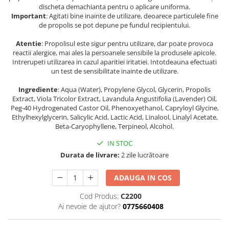
discheta demachianta pentru o aplicare uniforma.
Important
: Agitati bine inainte de utilizare, deoarece particulele fine
de propolis se pot depune pe fundul recipientului.
Atentie
: Propolisul este sigur pentru utilizare, dar poate provoca
reactii alergice, mai ales la persoanele sensibile la produsele apicole.
Intrerupeti utilizarea in cazul aparitiei iritatiei. Intotdeauna efectuati
un test de sensibilitate inainte de utilizare.
Ingrediente
: Aqua (Water), Propylene Glycol, Glycerin, Propolis
Extract, Viola Tricolor Extract, Lavandula Angustifolia (Lavender) Oil,
Peg-40 Hydrogenated Castor Oil, Phenoxyethanol, Capryloyl Glycine,
Ethylhexylglycerin, Salicylic Acid, Lactic Acid, Linalool, Linalyl Acetate,
Beta-Caryophyllene, Terpineol, Alcohol.
IN STOC
Durata de livrare:
2 zile lucrătoare
ADAUGA IN COS
Cod Produs:
C2200
Ai nevoie de ajutor?
0775660408