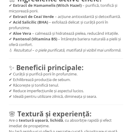
✔
Extract de Hamamelis (Witch Hazel)
– purifică, tonifică și
micșorează porii.
✔
Extract de Ceai Verde
– acțiune antioxidantă și detoxifiantă.
✔
Acid Salicilic (BHA)
– exfoliază delicat și curăță porii în
profunzime.
✔
Aloe Vera
– calmează și hidratează pielea, reducând iritațiile.
✔
Pantenol (Vitamina B5)
– întărește bariera naturală a pielii și
oferă confort.
💧
Rezultatul – o piele purificată, matifiată și vizibil mai uniformă.
✨
Beneficii principale:
✔ Curăță și purifică porii în profunzime.
✔ Echilibrează producția de sebum.
✔ Răcorește și tonifică tenul.
✔ Reduce imperfecțiunile și aspectul lucios.
✔ Ideală pentru utilizare zilnică, dimineața și seara.
🌸
Textură și experiență:
Are o
textură ușoară, lichidă
, cu absorbție rapidă și efect
imediat de prospețime.
Nu lasă reziduuri și oferă o senzație curată, răcoritoare și mată.