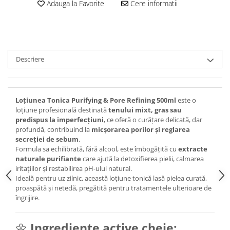
Adauga la Favorite
Cere informatii
Descriere
Loțiunea Tonica Purifying & Pore Refining 500ml
este o
loțiune profesională destinată
tenului mixt, gras sau
predispus la imperfecțiuni
, ce oferă o curățare delicată, dar
profundă, contribuind la
micșorarea porilor și reglarea
secreției de sebum
.
Formula sa echilibrată, fără alcool, este îmbogățită cu
extracte
naturale purifiante
care ajută la detoxifierea pielii, calmarea
iritațiilor și restabilirea pH-ului natural.
Ideală pentru uz zilnic, această loțiune tonică lasă pielea curată,
proaspătă și netedă, pregătită pentru tratamentele ulterioare de
îngrijire.
🌼
Ingrediente active cheie: