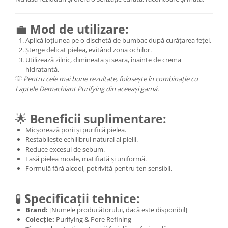
💼
Mod de utilizare:
Aplică loțiunea pe o dischetă de bumbac după curățarea feței.
Șterge delicat pielea, evitând zona ochilor.
Utilizează zilnic, dimineața și seara, înainte de crema
hidratantă.
💡
Pentru cele mai bune rezultate, folosește în combinație cu
Laptele Demachiant Purifying din aceeași gamă.
🌟
Beneficii suplimentare:
Micșorează porii și purifică pielea.
Restabilește echilibrul natural al pielii.
Reduce excesul de sebum.
Lasă pielea moale, matifiată și uniformă.
Formulă fără alcool, potrivită pentru ten sensibil.
🧪
Specificații tehnice:
Brand:
[Numele producătorului, dacă este disponibil]
Colecție:
Purifying & Pore Refining