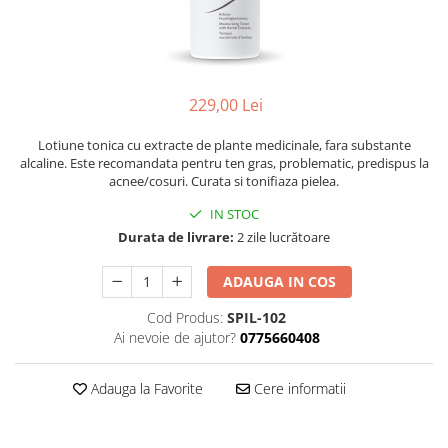
Ser / Ulei
Styling
Tratamente
Vopsea de par
229,00 Lei
Lotiune tonica cu extracte de plante medicinale, fara substante
alcaline. Este recomandata pentru ten gras, problematic, predispus la
acnee/cosuri. Curata si tonifiaza pielea.
IN STOC
Durata de livrare:
2 zile lucrătoare
ADAUGA IN COS
Cod Produs:
SPIL-102
Ai nevoie de ajutor?
0775660408
Adauga la Favorite
Cere informatii