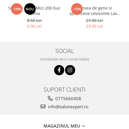
Spatule Lemn Mici 200 buc
Vopsea de gene si
-19%
NOU
-15%
Prima
sprancene Levissime Lash
Color 7-7 Maro Deschis
8,50 Lei
27,00 Lei
15ml
6,90 Lei
23,00 Lei
SOCIAL
Urmareste-ne in social media
SUPORT CLIENTI
0775660408
info@salonexpert.ro
MAGAZINUL MEU