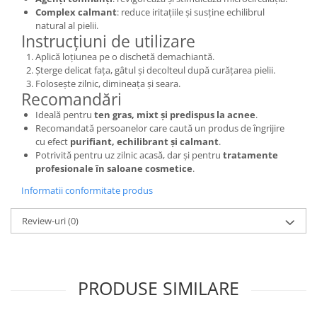
Complex calmant
: reduce iritațiile și susține echilibrul
natural al pielii.
Instrucțiuni de utilizare
Aplică loțiunea pe o dischetă demachiantă.
Șterge delicat fața, gâtul și decolteul după curățarea pielii.
Folosește zilnic, dimineața și seara.
Recomandări
Ideală pentru
ten gras, mixt și predispus la acnee
.
Recomandată persoanelor care caută un produs de îngrijire
cu efect
purifiant, echilibrant și calmant
.
Potrivită pentru uz zilnic acasă, dar și pentru
tratamente
profesionale în saloane cosmetice
.
Informatii conformitate produs
Review-uri
(0)
PRODUSE SIMILARE