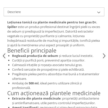
Descriere
Loțiunea tonică cu plante medicinale pentru ten gras Dr.
Spiller
este un produs profesional destinat îngrijirii pielii cu exces
de sebum și predispusă la imperfecțiuni. Datorită extractelor
vegetale cu proprietăți purifiante și calmante, loțiunea
îndepărtează reziduurile de machiaj și impuritățile, tonifică pielea
și ajută la menținerea unui aspect proaspăt și uniform.
Beneficii principale
Reglează producția de sebum
și reduce luciul inestetic.
Curăță și purifică porii, prevenind apariția coșurilor.
Calmează iritațiile și roșeața asociate tenului gras.
Conferă senzație de prospețime și piele echilibrată.
Pregătește pielea pentru absorbția mai bună a tratamentelor
ulterioare.
Ambalaj de
500 ml
, ideal pentru utilizare zilnică și
profesională.
Cum acționează plantele medicinale
Extracte din plante medicinale
: proprietăți antibacteriene
și antiinflamatoare, utile pentru controlul imperfecțiunilor.
Agenți tonifianți
: revigorează și stimulează microcirculația.