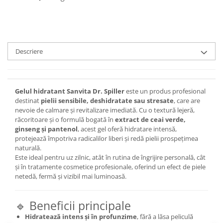
Descriere
Gelul hidratant Sanvita Dr. Spiller
este un produs profesional
destinat
pielii sensibile, deshidratate sau stresate
, care are
nevoie de calmare și revitalizare imediată. Cu o textură lejeră,
răcoritoare și o formulă bogată în
extract de ceai verde,
ginseng și pantenol
, acest gel oferă hidratare intensă,
protejează împotriva radicalilor liberi și redă pielii prospețimea
naturală.
Este ideal pentru uz zilnic, atât în rutina de îngrijire personală, cât
și în tratamente cosmetice profesionale, oferind un efect de piele
netedă, fermă și vizibil mai luminoasă.
🔹 Beneficii principale
Hidratează intens și în profunzime
, fără a lăsa peliculă