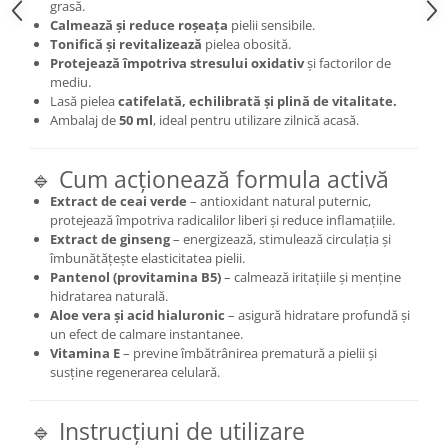
grasă.
Calmează și reduce roșeața
pielii sensibile.
Tonifică și revitalizează
pielea obosită.
Protejează împotriva stresului oxidativ
și factorilor de
mediu.
Lasă pielea
catifelată, echilibrată și plină de vitalitate.
Ambalaj de
50 ml
, ideal pentru utilizare zilnică acasă.
🔹 Cum acționează formula activă
Extract de ceai verde
– antioxidant natural puternic,
protejează împotriva radicalilor liberi și reduce inflamațiile.
Extract de ginseng
– energizează, stimulează circulația și
îmbunătățește elasticitatea pielii.
Pantenol (provitamina B5)
– calmează iritațiile și menține
hidratarea naturală.
Aloe vera și acid hialuronic
– asigură hidratare profundă și
un efect de calmare instantanee.
Vitamina E
– previne îmbătrânirea prematură a pielii și
susține regenerarea celulară.
🔹 Instrucțiuni de utilizare