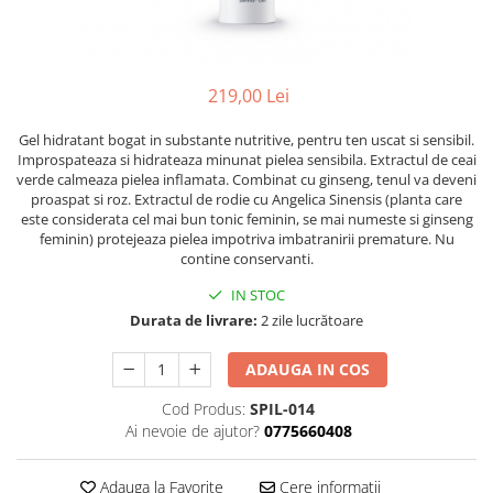
Ser / Ulei
Styling
Tratamente
219,00 Lei
Vopsea de par
Gel hidratant bogat in substante nutritive, pentru ten uscat si sensibil.
Improspateaza si hidrateaza minunat pielea sensibila. Extractul de ceai
verde calmeaza pielea inflamata. Combinat cu ginseng, tenul va deveni
proaspat si roz. Extractul de rodie cu Angelica Sinensis (planta care
este considerata cel mai bun tonic feminin, se mai numeste si ginseng
feminin) protejeaza pielea impotriva imbatranirii premature. Nu
contine conservanti.
IN STOC
Durata de livrare:
2 zile lucrătoare
ADAUGA IN COS
Cod Produs:
SPIL-014
Ai nevoie de ajutor?
0775660408
Adauga la Favorite
Cere informatii