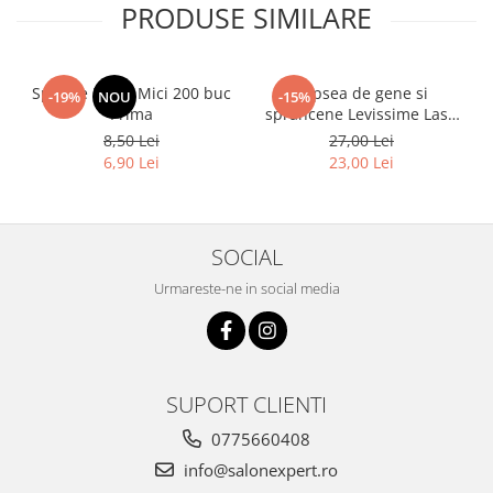
PRODUSE SIMILARE
Spatule Lemn Mici 200 buc
Vopsea de gene si
-19%
NOU
-15%
Prima
sprancene Levissime Lash
Color 7-7 Maro Deschis
8,50 Lei
27,00 Lei
15ml
6,90 Lei
23,00 Lei
SOCIAL
Urmareste-ne in social media
SUPORT CLIENTI
0775660408
info@salonexpert.ro