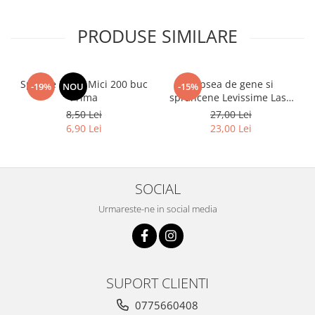
PRODUSE SIMILARE
Spatule Lemn Mici 200 buc
Vopsea de gene si
-19%
NOU
-15%
Prima
sprancene Levissime Lash
Color 7-7 Maro Deschis
8,50 Lei
27,00 Lei
15ml
6,90 Lei
23,00 Lei
SOCIAL
Urmareste-ne in social media
SUPORT CLIENTI
0775660408