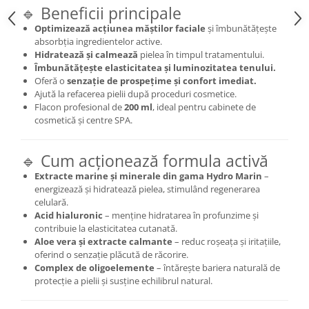
🔹 Beneficii principale
Optimizează acțiunea măștilor faciale
și îmbunătățește
absorbția ingredientelor active.
Hidratează și calmează
pielea în timpul tratamentului.
Îmbunătățește elasticitatea și luminozitatea tenului.
Oferă o
senzație de prospețime și confort imediat.
Ajută la refacerea pielii după proceduri cosmetice.
Flacon profesional de
200 ml
, ideal pentru cabinete de
cosmetică și centre SPA.
🔹 Cum acționează formula activă
Extracte marine și minerale din gama Hydro Marin
–
energizează și hidratează pielea, stimulând regenerarea
celulară.
Acid hialuronic
– menține hidratarea în profunzime și
contribuie la elasticitatea cutanată.
Aloe vera și extracte calmante
– reduc roșeața și iritațiile,
oferind o senzație plăcută de răcorire.
Complex de oligoelemente
– întărește bariera naturală de
protecție a pielii și susține echilibrul natural.