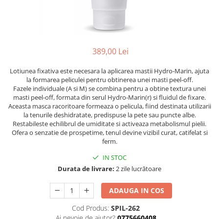
Ser / Ulei
Styling
Tratamente
Vopsea de par
389,00 Lei
Lotiunea fixativa este necesara la aplicarea mastii Hydro-Marin, ajuta
la formarea peliculei pentru obtinerea unei masti peel-off.
Fazele individuale (A si M) se combina pentru a obtine textura unei
masti peel-off, formata din serul Hydro-Marin(r) si fluidul de fixare.
Aceasta masca racoritoare formeaza o pelicula, fiind destinata utilizarii
la tenurile deshidratate, predispuse la pete sau puncte albe.
Restabileste echilibrul de umiditate si activeaza metabolismul pielii.
Ofera o senzatie de prospetime, tenul devine vizibil curat, catifelat si
ferm.
IN STOC
Durata de livrare:
2 zile lucrătoare
ADAUGA IN COS
Cod Produs:
SPIL-262
Ai nevoie de ajutor?
0775660408