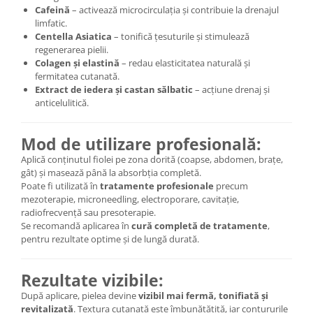
Cafeină
– activează microcirculația și contribuie la drenajul
limfatic.
Centella Asiatica
– tonifică țesuturile și stimulează
regenerarea pielii.
Colagen și elastină
– redau elasticitatea naturală și
fermitatea cutanată.
Extract de iedera și castan sălbatic
– acțiune drenaj și
anticelulitică.
Mod de utilizare profesională:
Aplică conținutul fiolei pe zona dorită (coapse, abdomen, brațe,
gât) și masează până la absorbția completă.
Poate fi utilizată în
tratamente profesionale
precum
mezoterapie, microneedling, electroporare, cavitație,
radiofrecvență sau presoterapie.
Se recomandă aplicarea în
cură completă de tratamente
,
pentru rezultate optime și de lungă durată.
Rezultate vizibile:
După aplicare, pielea devine
vizibil mai fermă, tonifiată și
revitalizată
. Textura cutanată este îmbunătățită, iar contururile