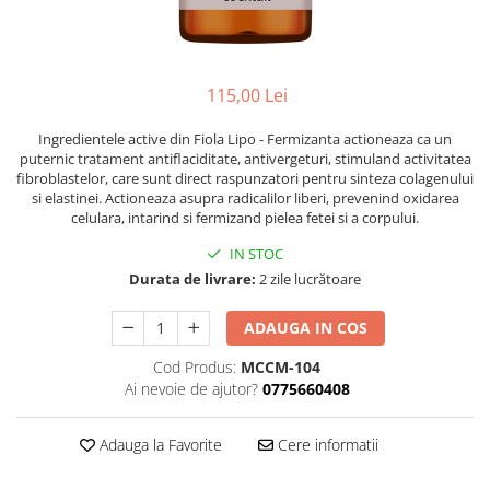
Ser / Ulei
Styling
Tratamente
115,00 Lei
Vopsea de par
Ingredientele active din Fiola Lipo - Fermizanta actioneaza ca un
puternic tratament antiflaciditate, antivergeturi, stimuland activitatea
fibroblastelor, care sunt direct raspunzatori pentru sinteza colagenului
si elastinei. Actioneaza asupra radicalilor liberi, prevenind oxidarea
celulara, intarind si fermizand pielea fetei si a corpului.
IN STOC
Durata de livrare:
2 zile lucrătoare
ADAUGA IN COS
Cod Produs:
MCCM-104
Ai nevoie de ajutor?
0775660408
Adauga la Favorite
Cere informatii