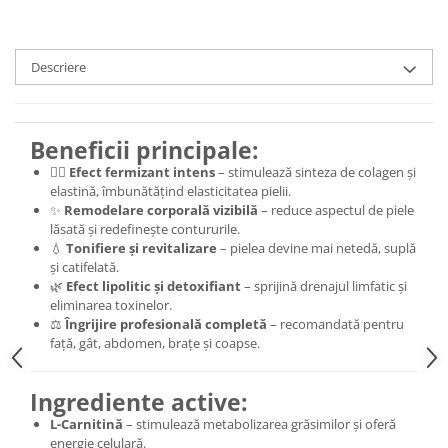
Descriere
Beneficii principale:
💆‍♀️
Efect fermizant intens
– stimulează sinteza de colagen și
elastină, îmbunătățind elasticitatea pielii.
✨
Remodelare corporală vizibilă
– reduce aspectul de piele
lăsată și redefinește contururile.
💧
Tonifiere și revitalizare
– pielea devine mai netedă, suplă
și catifelată.
🌿
Efect lipolitic și detoxifiant
– sprijină drenajul limfatic și
eliminarea toxinelor.
⚖️
Îngrijire profesională completă
– recomandată pentru
față, gât, abdomen, brațe și coapse.
Ingrediente active:
L-Carnitină
– stimulează metabolizarea grăsimilor și oferă
energie celulară.