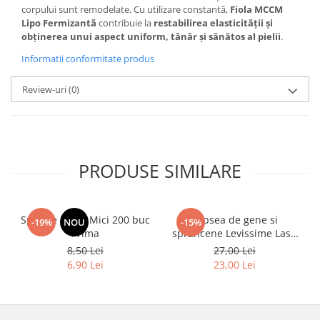
corpului sunt remodelate. Cu utilizare constantă,
Fiola MCCM
Lipo Fermizantă
contribuie la
restabilirea elasticității și
obținerea unui aspect uniform, tânăr și sănătos al pielii
.
Informatii conformitate produs
Review-uri
(0)
PRODUSE SIMILARE
Spatule Lemn Mici 200 buc
Vopsea de gene si
-19%
NOU
-15%
Prima
sprancene Levissime Lash
Color 7-7 Maro Deschis
8,50 Lei
27,00 Lei
15ml
6,90 Lei
23,00 Lei