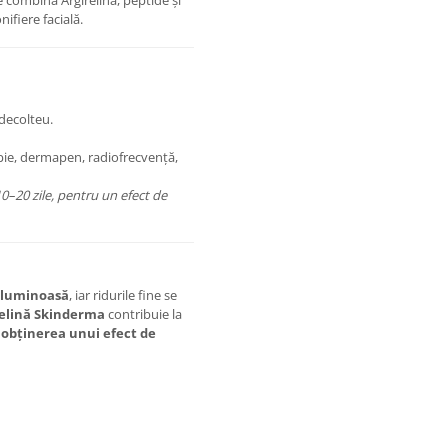
 combină Argirelina, peptide și
ifiere facială.
 decolteu.
apie, dermapen, radiofrecvență,
0–20 zile, pentru un efect de
i luminoasă
, iar ridurile fine se
irelină Skinderma
contribuie la
și obținerea unui efect de