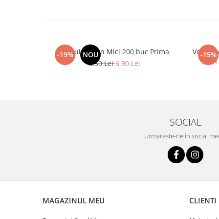
Spatule Lemn Mici 200 buc Prima
Vopsea 
-19%
NOU
-15%
Lash
8,50 Lei
6,90 Lei
SOCIAL
Urmareste-ne in social me
MAGAZINUL MEU
CLIENTI