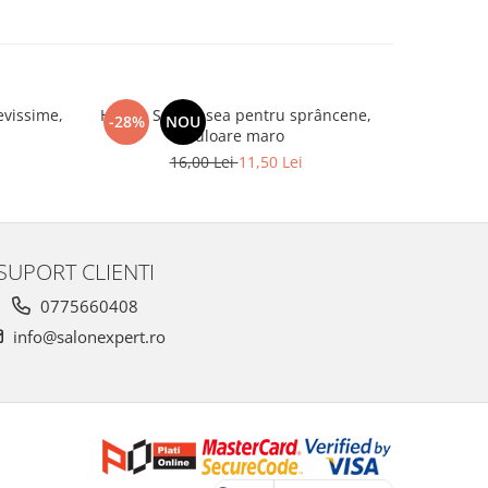
evissime,
Henna Set vopsea pentru sprâncene,
Spatule 
-28%
NOU
-20%
culoare maro
16,00 Lei
11,50 Lei
SUPORT CLIENTI
0775660408
info@salonexpert.ro