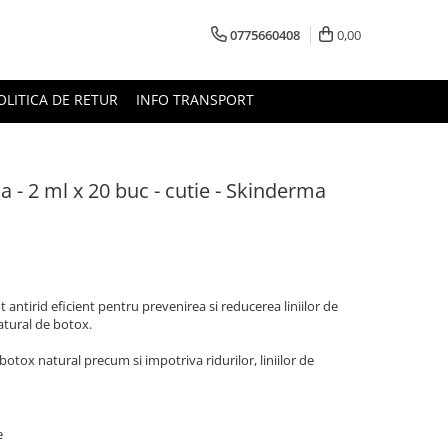
0775660408
0,00
OLITICA DE RETUR
INFO TRANSPORT
ina - 2 ml x 20 buc - cutie - Skinderma
 antirid eficient pentru prevenirea si reducerea liniilor de
atural de botox.
tox natural precum si impotriva ridurilor, liniilor de
e