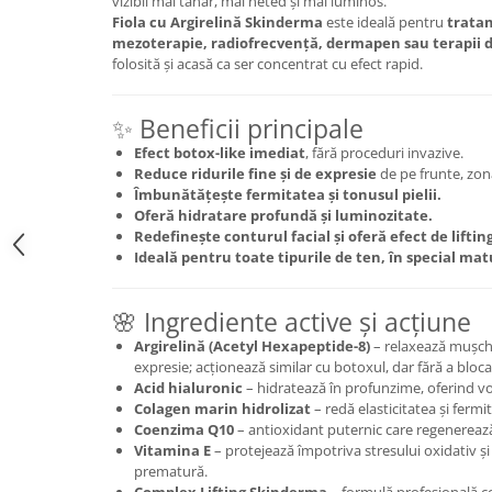
vizibil mai tânăr, mai neted și mai luminos.
Fiola cu Argirelină Skinderma
este ideală pentru
tratam
mezoterapie, radiofrecvență, dermapen sau terapii de 
folosită și acasă ca ser concentrat cu efect rapid.
✨ Beneficii principale
Efect botox-like imediat
, fără proceduri invazive.
Reduce ridurile fine și de expresie
de pe frunte, zona
Îmbunătățește fermitatea și tonusul pielii.
Oferă hidratare profundă și luminozitate.
Redefinește conturul facial și oferă efect de lifting 
Ideală pentru toate tipurile de ten, în special ma
🌸 Ingrediente active și acțiune
Argirelină (Acetyl Hexapeptide-8)
– relaxează mușchii
expresie; acționează similar cu botoxul, dar fără a bloca
Acid hialuronic
– hidratează în profunzime, oferind vo
Colagen marin hidrolizat
– redă elasticitatea și fermit
Coenzima Q10
– antioxidant puternic care regenerează ș
Vitamina E
– protejează împotriva stresului oxidativ ș
prematură.