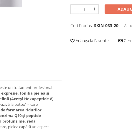
ADAUG
Cod Produs:
SKIN-033-20
Ai n
Adauga la Favorite
Cere 
este un tratament profesional
 expresie, tonifia pielea și
elină (Acetyl Hexapeptide-8)
–
azivă la botox” – care
 de formarea ridurilor
.
oenzima Q10 și peptide
în profunzime, reda
care, pielea capătă un aspect