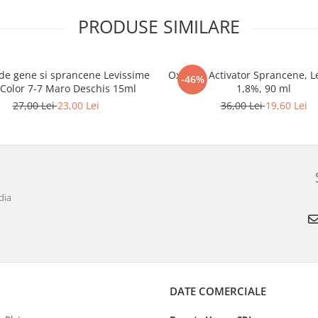
PRODUSE SIMILARE
de gene si sprancene Levissime
Oxidant Activator Sprancene, L
-46%
 Color 7-7 Maro Deschis 15ml
1,8%, 90 ml
27,00 Lei
23,00 Lei
36,00 Lei
19,60 Lei
dia
DATE COMERCIALE