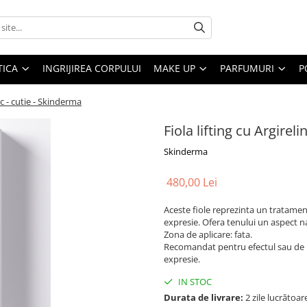
ICA
INGRIJIREA CORPULUI
MAKE UP
PARFUMURI
P
buc - cutie - Skinderma
Fiola lifting cu Argirel
Skinderma
480,00 Lei
Aceste fiole reprezinta un tratament
expresie. Ofera tenului un aspect n
Zona de aplicare: fata.
Recomandat pentru efectul sau de bo
expresie.
IN STOC
Durata de livrare:
2 zile lucrătoar