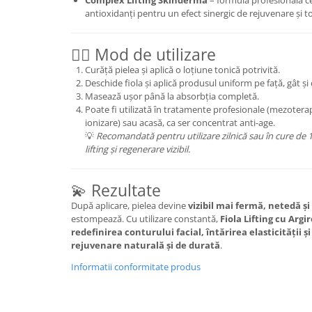
Complex Lifting Skinderma
– formulă profesională ce
antioxidanți pentru un efect sinergic de rejuvenare și ton
💆‍♀️ Mod de utilizare
Curăță pielea și aplică o loțiune tonică potrivită.
Deschide fiola și aplică produsul uniform pe față, gât și
Masează ușor până la absorbția completă.
Poate fi utilizată în tratamente profesionale (mezoter
ionizare) sau acasă, ca ser concentrat anti-age.
💡
Recomandată pentru utilizare zilnică sau în cure de 1
lifting și regenerare vizibil.
💫 Rezultate
După aplicare, pielea devine
vizibil mai fermă, netedă ș
estompează. Cu utilizare constantă,
Fiola Lifting cu Arg
redefinirea conturului facial, întărirea elasticității 
rejuvenare naturală și de durată
.
Informatii conformitate produs