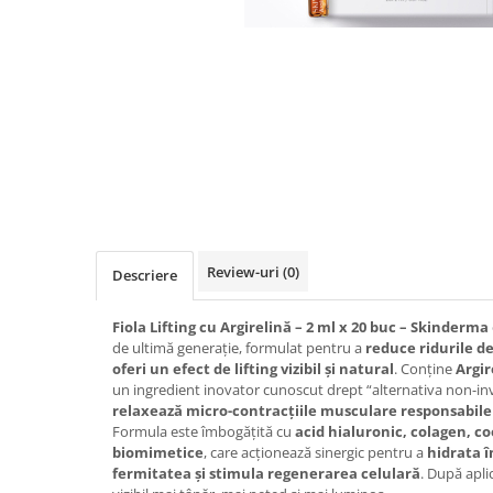
Ser / Ulei
Styling
Tratamente
Vopsea de par
Review-uri
(0)
Descriere
Fiola Lifting cu Argirelină – 2 ml x 20 buc – Skinderma
de ultimă generație, formulat pentru a
reduce ridurile de
oferi un efect de lifting vizibil și natural
. Conține
Argir
un ingredient inovator cunoscut drept “alternativa non-inv
relaxează micro-contracțiile musculare responsabile
Formula este îmbogățită cu
acid hialuronic, colagen, c
biomimetice
, care acționează sinergic pentru a
hidrata 
fermitatea și stimula regenerarea celulară
. După apli