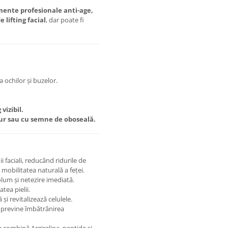
ente profesionale anti-age,
lifting facial
, dar poate fi
 ochilor și buzelor.
vizibil.
tur sau cu semne de oboseală.
 faciali, reducând ridurile de
 mobilitatea naturală a feței.
lum și netezire imediată.
atea pielii.
i revitalizează celulele.
i previne îmbătrânirea