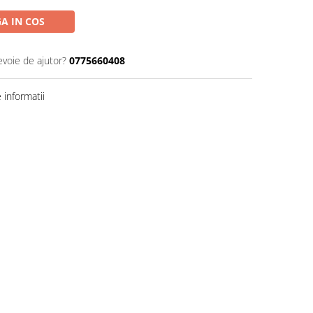
A IN COS
evoie de ajutor?
0775660408
informatii