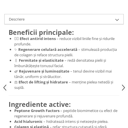
Descriere
Beneficii principale:
💆‍♀️
Efect antirid intens
– reduce vizibil liniile fine și ridurile
profunde.
✨
Regenerare celulară accelerată
– stimulează producția
de colagen și reface structura pielii.
💧
Fermitate și elasticitate
– redă densitatea pielii și
îmbunătățește tonusul facial.
🌿
Rejuvenare și luminozitate
– tenul devine vizibil mai
tânăr, uniform și strălucitor.
⚖️
Efect de lifting și hidratare
– menține pielea netedă și
suplă.
Ingrediente active:
Peptone Growth Factors
– peptide biomimetice cu efect de
regenerare și rejuvenare profundă.
Acid hialuronic
– hidratează intens și netezește pielea.
Colagen și elastină
– refac structura cutanată și oferă