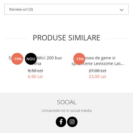
Review-uri
(0)
PRODUSE SIMILARE
Spatule Lemn Mici 200 buc
Vopsea de gene si
-19%
NOU
-15%
Prima
sprancene Levissime Lash
Color 7-7 Maro Deschis
8,50 Lei
27,00 Lei
15ml
6,90 Lei
23,00 Lei
SOCIAL
Urmareste-ne in social media