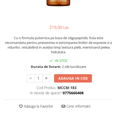
Ser / Ulei
Styling
Tratamente
Vopsea de par
219,00 Lei
Cu o formula puternica pe baza de oligopeptide, fiola este
recomandata pentru prevenirea si estomparea liniilor de expresie si a
ridurilor, restabilind in acelasi timp textura pielii, mentinand pielea
hidratata.
IN STOC
Durata de livrare:
2 zile lucrătoare
ADAUGA IN COS
Cod Produs:
MCCM-183
Ai nevoie de ajutor?
0775660408
Adauga la Favorite
Cere informatii