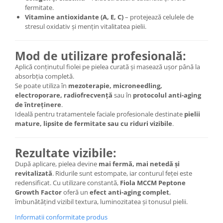
fermitate.
Vitamine antioxidante (A, E, C)
– protejează celulele de
stresul oxidativ și mențin vitalitatea pielii.
Mod de utilizare profesională:
Aplică conținutul fiolei pe pielea curată și masează ușor până la
absorbția completă.
Se poate utiliza în
mezoterapie, microneedling,
electroporare, radiofrecvență
sau în
protocolul anti-aging
de întreținere
.
Ideală pentru tratamentele faciale profesionale destinate
pielii
mature, lipsite de fermitate sau cu riduri vizibile
.
Rezultate vizibile:
După aplicare, pielea devine
mai fermă, mai netedă și
revitalizată
. Ridurile sunt estompate, iar conturul feței este
redensificat. Cu utilizare constantă,
Fiola MCCM Peptone
Growth Factor
oferă un
efect anti-aging complet
,
îmbunătățind vizibil textura, luminozitatea și tonusul pielii.
Informatii conformitate produs