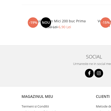
Spatule Lemn Mici 200 buc Prima
Vopsea 
-19%
NOU
-15%
Lash
8,50 Lei
6,90 Lei
SOCIAL
Urmareste-ne in social me
MAGAZINUL MEU
CLIENTI
Termeni si Conditii
Metode de