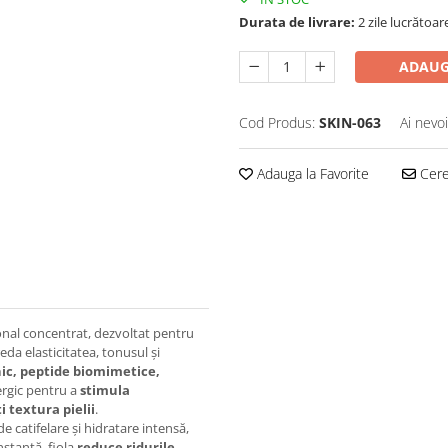
Durata de livrare:
2 zile lucrătoar
ADAUG
Cod Produs:
SKIN-063
Ai nevo
Adauga la Favorite
Cere 
onal concentrat, dezvoltat pentru
reda elasticitatea, tonusul și
nic, peptide biomimetice,
ergic pentru a
stimula
i textura pielii
.
e catifelare și hidratare intensă,
nstantă, fiola
reduce ridurile