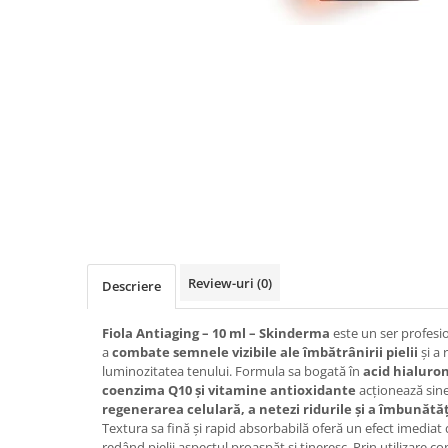
Ser / Ulei
Styling
Tratamente
Vopsea de par
Review-uri
(0)
Descriere
Fiola Antiaging – 10 ml – Skinderma
este un ser profesi
a
combate semnele vizibile ale îmbătrânirii pielii
și a 
luminozitatea tenului. Formula sa bogată în
acid hialuro
coenzima Q10 și vitamine antioxidante
acționează sin
regenerarea celulară, a netezi ridurile și a îmbunătăț
Textura sa fină și rapid absorbabilă oferă un efect imediat d
redând pielii aspectul proaspăt și tineresc. Prin utilizare co