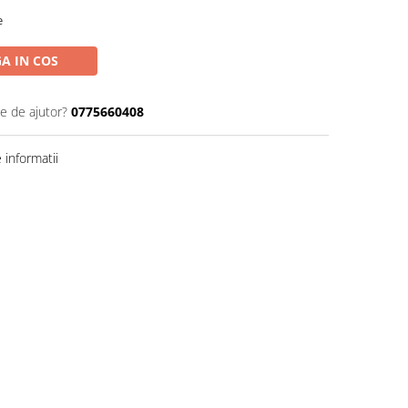
e
A IN COS
ie de ajutor?
0775660408
informatii