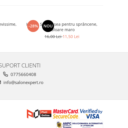
evissime,
Henna Set vopsea pentru sprâncene,
Spatule 
-28%
NOU
-20%
culoare maro
16,00 Lei
11,50 Lei
SUPORT CLIENTI
0775660408
info@salonexpert.ro