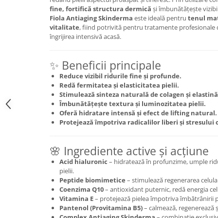
fine, fortifică structura dermică
și îmbunătățește vizibi
Fiola Antiaging Skinderma
este ideală pentru
tenul mat
vitalitate
, fiind potrivită pentru tratamente profesionale
îngrijirea intensivă acasă.
✨ Beneficii principale
Reduce vizibil ridurile fine și profunde.
Redă fermitatea și elasticitatea pielii.
Stimulează sinteza naturală de colagen și elastină
Îmbunătățește textura și luminozitatea pielii.
Oferă hidratare intensă și efect de lifting natural.
Protejează împotriva radicalilor liberi și stresului 
🌸 Ingrediente active și acțiune
Acid hialuronic
– hidratează în profunzime, umple ridu
pielii.
Peptide biomimetice
– stimulează regenerarea celular
Coenzima Q10
– antioxidant puternic, redă energia celul
Vitamina E
– protejează pielea împotriva îmbătrânirii
Pantenol (Provitamina B5)
– calmează, regenerează și
Complex Antiaging Skinderma
– combinație exclusiv