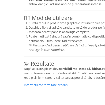
antioxidanți cu acțiune anti-rid și reparatorie intensă.
💆‍♀️ Mod de utilizare
Curăță tenul în profunzime și aplică o loțiune tonică pot
Deschide fiola și aplică o cantitate mică de produs pe fa
Masează delicat până la absorbția completă.
Poate fi utilizată singură sau în combinație cu dispozit
dermapen, ultrasunete, radiofrecvență).
💡
Recomandată pentru utilizare de 1–2 ori pe săptămâ
anti-age în cure complete.
💫 Rezultate
După aplicare, pielea devine
vizibil mai netedă, hidrata
mai uniformă și un tonus îmbunătățit. Cu utilizare consta
redă pielii fermitatea, vitalitatea și aspectul tânăr, reducâ
Informatii conformitate produs