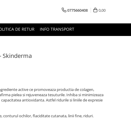
0775660408
0,00
OLITICA DE RETUR
INFO TRANSPORT
 - Skinderma
ngrediente active ce promoveaza productia de colagen,
afirma pielea si rejuveneaza tesuturile. Inhiba si minimizeaza
 capacitatea antioxidanta. Astfel ridurile si liniile de expresie
conturul ochilor, flaciditate cutanata, linii fine, riduri.