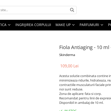
ICA
INGRIJIREA CORPULUI
MAKE UP
PARFUMURI
P
Fiola Antiaging - 10 ml
Skinderma
109,00 Lei
Acesta solutie combinata contine i
minimizeaza ridurile, hidrateaza, re
contractiile musculaturii faciale prin
noi sunt reduse.
Zona de aplicare: fata si corp.
Recomandat pentru linii de expresie, 
Disponibil in ambalaj de 10 ml.
IN STOC