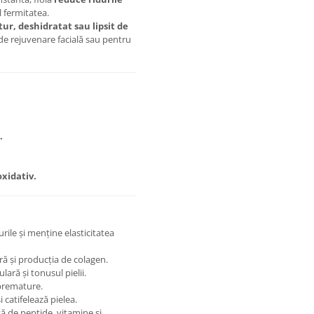
l fermitatea.
ur, deshidratat sau lipsit de
 de rejuvenare facială sau pentru
.
oxidativ.
rile și menține elasticitatea
ă și producția de colagen.
ară și tonusul pielii.
 premature.
 catifelează pielea.
ă de peptide, vitamine și