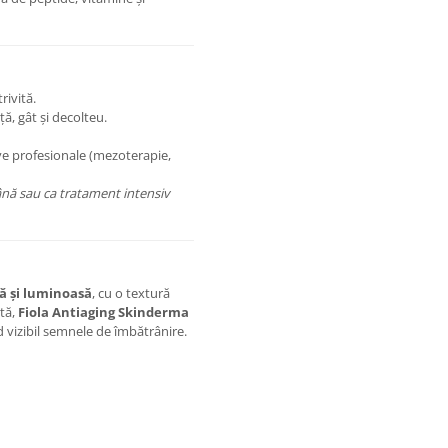
rivită.
ță, gât și decolteu.
ive profesionale (mezoterapie,
nă sau ca tratament intensiv
tă și luminoasă
, cu o textură
ntă,
Fiola Antiaging Skinderma
nd vizibil semnele de îmbătrânire.