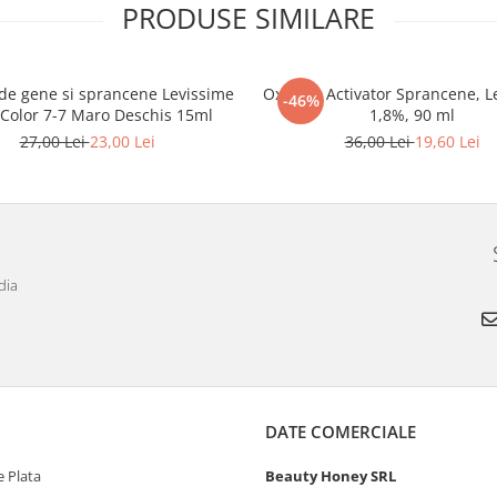
PRODUSE SIMILARE
de gene si sprancene Levissime
Oxidant Activator Sprancene, L
-46%
 Color 7-7 Maro Deschis 15ml
1,8%, 90 ml
27,00 Lei
23,00 Lei
36,00 Lei
19,60 Lei
dia
DATE COMERCIALE
 Plata
Beauty Honey SRL