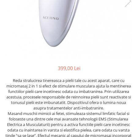
Ser / Ulei
Styling
Tratamente
Vopsea de par
399,00 Lei
Reda stralucirea tinereasca a pielii tale cu acest aparat, care cu
micromasaj 2 in 1 si efect de stimulare musculara ajuta la mentinerea
functiilor pielii care incetinesc odata cu imbatranirea. Prin utilizarea
acestuia, procesele responsabile de reinnoirea pielii sunt reactivate si
tonusul pielii este imbunatatit. Dispozitivul ofera o lumina noua
asupra tratamentelor anti-imbatranire.
Masand muschii mimicii ai fetei, stimuleaza sistemul limfatic facial si
foloseste una dintre cele mai avansate tehnologii EMS (Stimularea
Electrica a Musculaturii) pentru a activa functiile pielii care incetinesc
odata cu inaintarea in varsta si elastifica pielea, care odata cu varsta
tinde “sa se lase”. Efectul mecanic al capului de micromasaj incorporat