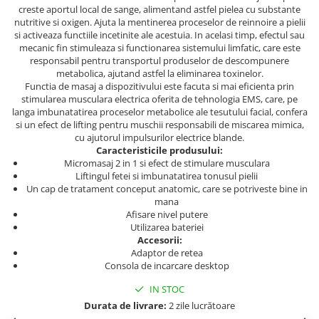
creste aportul local de sange, alimentand astfel pielea cu substante
nutritive si oxigen. Ajuta la mentinerea proceselor de reinnoire a pielii
si activeaza functiile incetinite ale acestuia. In acelasi timp, efectul sau
mecanic fin stimuleaza si functionarea sistemului limfatic, care este
responsabil pentru transportul produselor de descompunere
metabolica, ajutand astfel la eliminarea toxinelor.
Functia de masaj a dispozitivului este facuta si mai eficienta prin
stimularea musculara electrica oferita de tehnologia EMS, care, pe
langa imbunatatirea proceselor metabolice ale tesutului facial, confera
si un efect de lifting pentru muschii responsabili de miscarea mimica,
cu ajutorul impulsurilor electrice blande.
Caracteristicile produsului:
Micromasaj 2 in 1 si efect de stimulare musculara
Liftingul fetei si imbunatatirea tonusul pielii
Un cap de tratament conceput anatomic, care se potriveste bine in
mana
Afisare nivel putere
Utilizarea bateriei
Accesorii:
Adaptor de retea
Consola de incarcare desktop
IN STOC
Durata de livrare:
2 zile lucrătoare