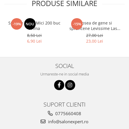
PRODUSE SIMILARE
Spatule Lemn Mici 200 buc
Vopsea de gene si
-19%
NOU
-15%
Prima
sprancene Levissime Lash
Color 7-7 Maro Deschis
8,50 Lei
27,00 Lei
15ml
6,90 Lei
23,00 Lei
SOCIAL
Urmareste-ne in social media
SUPORT CLIENTI
0775660408
info@salonexpert.ro