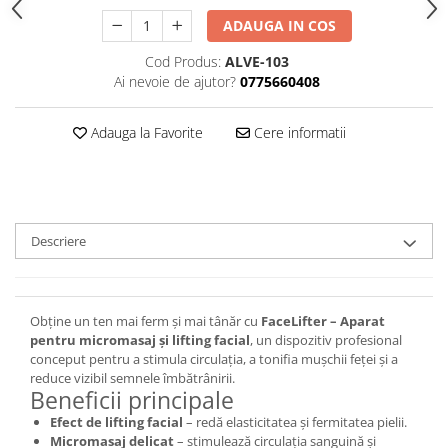
ADAUGA IN COS
Cod Produs:
ALVE-103
Ai nevoie de ajutor?
0775660408
Adauga la Favorite
Cere informatii
Descriere
Obține un ten mai ferm și mai tânăr cu
FaceLifter – Aparat
pentru micromasaj și lifting facial
, un dispozitiv profesional
conceput pentru a stimula circulația, a tonifia mușchii feței și a
reduce vizibil semnele îmbătrânirii.
Beneficii principale
Efect de lifting facial
– redă elasticitatea și fermitatea pielii.
Micromasaj delicat
– stimulează circulația sanguină și