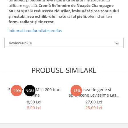
un aspect proaspăt și revitalizat încă de la prima aplicare. Cu
utilizare regulată,
Cremă Reînnoire de Noapte Champagne
MCCM
ajută la
reducerea ridurilor, îmbunătățirea tonusului
și restabilirea echilibrului natural al pielii
, oferind un ten
ferm, radiant și tineresc
.
Informatii conformitate produs
Review-uri
(0)
PRODUSE SIMILARE
Spatule Lemn Mici 200 buc
Vopsea de gene si
-19%
NOU
-15%
Prima
sprancene Levissime Lash
Color 7-7 Maro Deschis
8,50 Lei
27,00 Lei
15ml
6,90 Lei
23,00 Lei