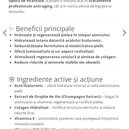
lipsită de vitalitate
, și poate fi folosită atât în
tratamente
profesionale anti-aging
, cât și în rutina zilnică de îngrijire la
domiciliu.
✨ Beneficii principale
Hrănește și regenerează pielea în timpul somnului.
Hidratează intens datorită acidului hialuronic.
Îmbunătățește fermitatea și elasticitatea pielii.
Oferă luminozitate și un aspect revitalizat.
Stimulează regenerarea celulară și sinteza de colagen.
Reduce ridurile și semnele vizibile ale oboselii.
🌸 Ingrediente active și acțiune
Acid Hialuronic
– oferă hidratare intensă și redă elasticitatea
pielii.
Extract de Drojdie de Vin (Champagne Extract)
– bogat în
aminoacizi și vitamine, regenerează și tonifică pielea.
Colagen Hidrolizat
– fortifică structura dermului și reduce
ridurile fine.
Vitamina E
– antioxidant puternic care protejează împotriva
stresului oxidativ.