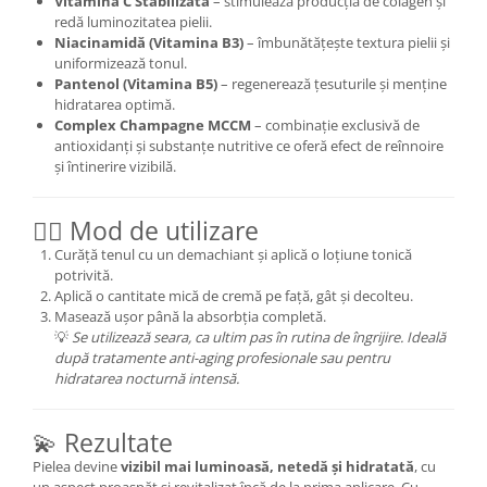
Vitamina C Stabilizată
– stimulează producția de colagen și
redă luminozitatea pielii.
Niacinamidă (Vitamina B3)
– îmbunătățește textura pielii și
uniformizează tonul.
Pantenol (Vitamina B5)
– regenerează țesuturile și menține
hidratarea optimă.
Complex Champagne MCCM
– combinație exclusivă de
antioxidanți și substanțe nutritive ce oferă efect de reînnoire
și întinerire vizibilă.
💆‍♀️ Mod de utilizare
Curăță tenul cu un demachiant și aplică o loțiune tonică
potrivită.
Aplică o cantitate mică de cremă pe față, gât și decolteu.
Masează ușor până la absorbția completă.
💡
Se utilizează seara, ca ultim pas în rutina de îngrijire. Ideală
după tratamente anti-aging profesionale sau pentru
hidratarea nocturnă intensă.
💫 Rezultate
Pielea devine
vizibil mai luminoasă, netedă și hidratată
, cu