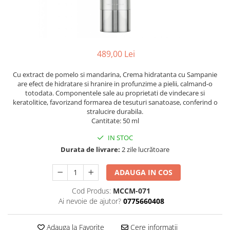
Ser / Ulei
Styling
Tratamente
Vopsea de par
489,00 Lei
Cu extract de pomelo si mandarina, Crema hidratanta cu Sampanie
are efect de hidratare si hranire in profunzime a pielii, calmand-o
totodata. Componentele sale au proprietati de vindecare si
keratolitice, favorizand formarea de tesuturi sanatoase, conferind o
stralucire durabila.
Cantitate: 50 ml
IN STOC
Durata de livrare:
2 zile lucrătoare
ADAUGA IN COS
Cod Produs:
MCCM-071
Ai nevoie de ajutor?
0775660408
Adauga la Favorite
Cere informatii