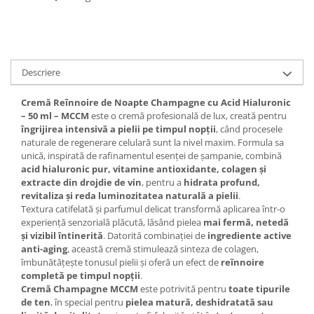
Descriere
Cremă Reînnoire de Noapte Champagne cu Acid Hialuronic
– 50 ml – MCCM
este o cremă profesională de lux, creată pentru
îngrijirea intensivă a pielii pe timpul nopții
, când procesele
naturale de regenerare celulară sunt la nivel maxim. Formula sa
unică, inspirată de rafinamentul esenței de șampanie, combină
acid hialuronic pur, vitamine antioxidante, colagen și
extracte din drojdie de vin
, pentru a
hidrata profund,
revitaliza și reda luminozitatea naturală a pielii
.
Textura catifelată și parfumul delicat transformă aplicarea într-o
experiență senzorială plăcută, lăsând pielea
mai fermă, netedă
și vizibil întinerită
. Datorită combinației de
ingrediente active
anti-aging
, această cremă stimulează sinteza de colagen,
îmbunătățește tonusul pielii și oferă un efect de
reînnoire
completă pe timpul nopții
.
Cremă Champagne MCCM
este potrivită pentru
toate tipurile
de ten
, în special pentru
pielea matură, deshidratată sau