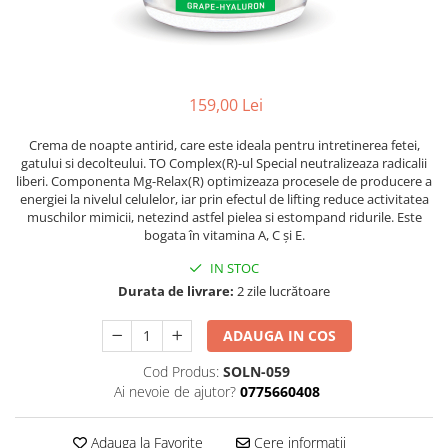
Ser / Ulei
Styling
Tratamente
Vopsea de par
159,00 Lei
Crema de noapte antirid, care este ideala pentru intretinerea fetei,
gatului si decolteului. TO Complex(R)-ul Special neutralizeaza radicalii
liberi. Componenta Mg-Relax(R) optimizeaza procesele de producere a
energiei la nivelul celulelor, iar prin efectul de lifting reduce activitatea
muschilor mimicii, netezind astfel pielea si estompand ridurile. Este
bogata în vitamina A, C şi E.
IN STOC
Durata de livrare:
2 zile lucrătoare
ADAUGA IN COS
Cod Produs:
SOLN-059
Ai nevoie de ajutor?
0775660408
Adauga la Favorite
Cere informatii