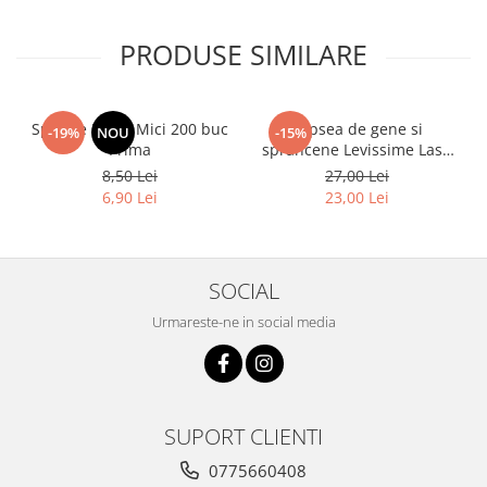
PRODUSE SIMILARE
Spatule Lemn Mici 200 buc
Vopsea de gene si
-19%
NOU
-15%
Prima
sprancene Levissime Lash
Color 7-7 Maro Deschis
8,50 Lei
27,00 Lei
15ml
6,90 Lei
23,00 Lei
SOCIAL
Urmareste-ne in social media
SUPORT CLIENTI
0775660408