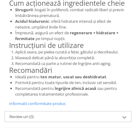
Cum acționează ingredientele cheie
Strugurii
: bogați în polifenoli, combat radicalii liberi și previn
îmbătrânirea prematură.
Acidul hialuronic
: oferă hidratare intensă și efect de
netezire, umplând liniile fine.
Împreună, asigură un efect de
regenerare + hidratare +
fermitate
pe timpul nopții.
Instrucțiuni de utilizare
Aplică seara, pe pielea curată a feței, gâtului și decolteului.
Masează delicat până la absorbția completă.
Recomandată ca parte a rutinei de îngrijire anti-aging.
Recomandări
Ideală pentru
ten matur, uscat sau deshidratat
.
Potrivită pentru toate tipurile de ten, inclusiv cel sensibil.
Recomandată pentru
îngrijire zilnică acasă
sau pentru
completarea tratamentelor profesionale.
Informatii conformitate produs
Review-uri
(0)