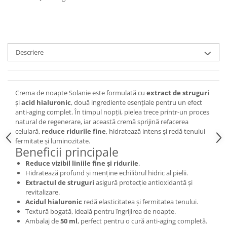
Descriere
Crema de noapte Solanie este formulată cu
extract de struguri
și
acid hialuronic
, două ingrediente esențiale pentru un efect
anti-aging complet. În timpul nopții, pielea trece printr-un proces
natural de regenerare, iar această cremă sprijină refacerea
celulară,
reduce ridurile fine
, hidratează intens și redă tenului
fermitate și luminozitate.
Beneficii principale
Reduce vizibil liniile fine și ridurile
.
Hidratează profund și menține echilibrul hidric al pielii.
Extractul de struguri
asigură protecție antioxidantă și
revitalizare.
Acidul hialuronic
redă elasticitatea și fermitatea tenului.
Textură bogată, ideală pentru îngrijirea de noapte.
Ambalaj de
50 ml
, perfect pentru o cură anti-aging completă.