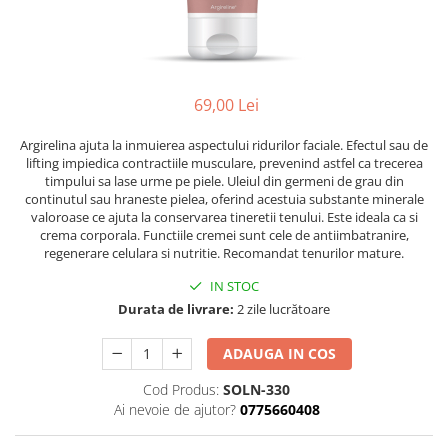
Ser / Ulei
Styling
Tratamente
Vopsea de par
69,00 Lei
Argirelina ajuta la inmuierea aspectului ridurilor faciale. Efectul sau de
lifting impiedica contractiile musculare, prevenind astfel ca trecerea
timpului sa lase urme pe piele. Uleiul din germeni de grau din
continutul sau hraneste pielea, oferind acestuia substante minerale
valoroase ce ajuta la conservarea tineretii tenului. Este ideala ca si
crema corporala. Functiile cremei sunt cele de antiimbatranire,
regenerare celulara si nutritie. Recomandat tenurilor mature.
IN STOC
Durata de livrare:
2 zile lucrătoare
ADAUGA IN COS
Cod Produs:
SOLN-330
Ai nevoie de ajutor?
0775660408