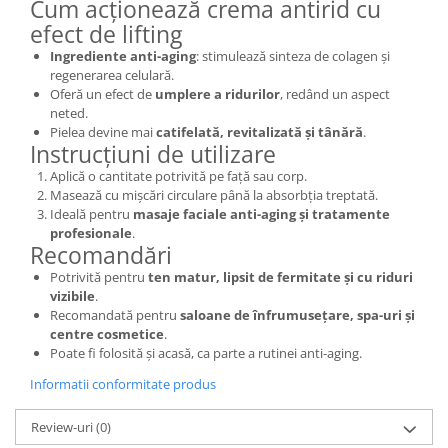
Cum acționează crema antirid cu
efect de lifting
Ingrediente anti-aging
: stimulează sinteza de colagen și
regenerarea celulară.
Oferă un efect de
umplere a ridurilor
, redând un aspect
neted.
Pielea devine mai
catifelată, revitalizată și tânără
.
Instrucțiuni de utilizare
Aplică o cantitate potrivită pe față sau corp.
Masează cu mișcări circulare până la absorbția treptată.
Ideală pentru
masaje faciale anti-aging și tratamente
profesionale
.
Recomandări
Potrivită pentru
ten matur, lipsit de fermitate și cu riduri
vizibile
.
Recomandată pentru
saloane de înfrumusețare, spa-uri și
centre cosmetice
.
Poate fi folosită și acasă, ca parte a rutinei anti-aging.
Informatii conformitate produs
Review-uri
(0)