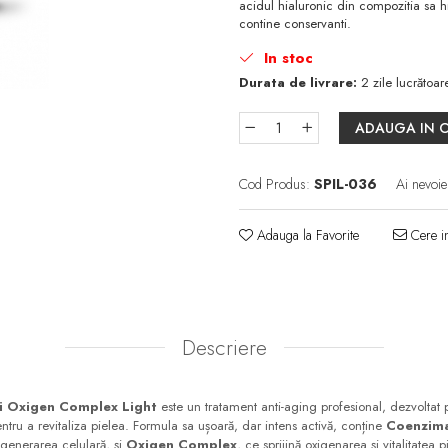
acidul hialuronic din compozitia sa h
contine conservanti.
In stoc
Durata de livrare:
2 zile lucrătoar
ADAUGA IN 
Cod Produs:
SPIL-036
Ai nevoie
Adauga la Favorite
Cere in
Descriere
 și Oxigen Complex Light
este un tratament anti-aging profesional, dezvoltat
entru a revitaliza pielea. Formula sa ușoară, dar intens activă, conține
Coenzim
egenerarea celulară, și
Oxigen Complex
, ce sprijină oxigenarea și vitalitatea p