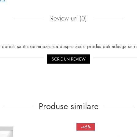
odus
Review-uri
(0)
doresti sa iti exprimi parerea despre acest produs poti adauga un r
SCRIE UN REVIEW
Produse similare
-46%