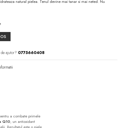
idrateaza natural pielea. Tenul devine mai tanar si mai neted. Nu
e
COS
 de ajutor?
0775660408
formatii
 pentru a combate primele
a Q10
, un antioxidant
ielii. Rezultatul este o piele