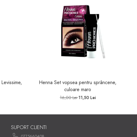
 Levissime,
Henna Set vopsea pentru sprâncene,
S
culoare maro
16,00 Lei
11,50 Lei
SUPORT CLIENTI
0775660408