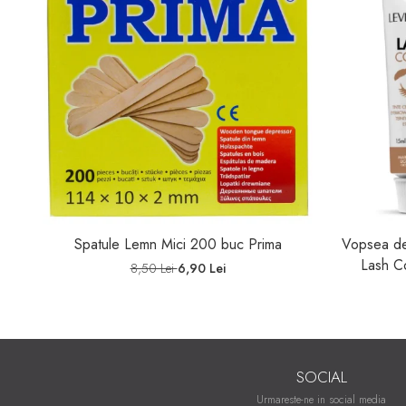
Spatule Lemn Mici 200 buc Prima
Vopsea de
Lash C
8,50 Lei
6,90 Lei
SOCIAL
Urmareste-ne in social media