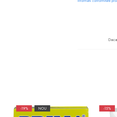
Informatii conformitate pr
Daca 
-19%
NOU
-15%