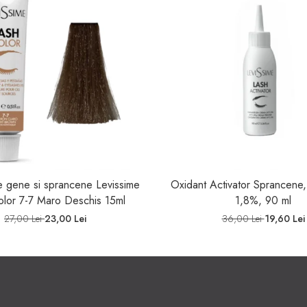
 gene si sprancene Levissime
Oxidant Activator Sprancene,
olor 7-7 Maro Deschis 15ml
1,8%, 90 ml
27,00 Lei
23,00 Lei
36,00 Lei
19,60 Lei