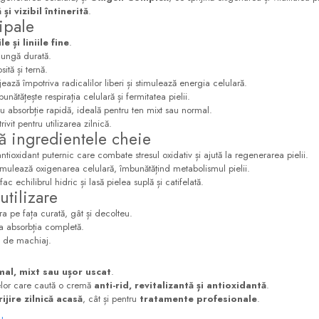
și vizibil întinerită
.
ipale
e și liniile fine
.
 lungă durată.
ită și ternă.
ează împotriva radicalilor liberi și stimulează energia celulară.
unătățește respirația celulară și fermitatea pielii.
 cu absorbție rapidă, ideală pentru ten mixt sau normal.
trivit pentru utilizarea zilnică.
 ingredientele cheie
antioxidant puternic care combate stresul oxidativ și ajută la regenerarea pielii.
timulează oxigenarea celulară, îmbunătățind metabolismul pielii.
efac echilibrul hidric și lasă pielea suplă și catifelată.
utilizare
ra pe fața curată, gât și decolteu.
a absorbția completă.
ză de machiaj.
mal, mixt sau ușor uscat
.
lor care caută o cremă
anti-rid, revitalizantă și antioxidantă
.
rijire zilnică acasă
, cât și pentru
tratamente profesionale
.