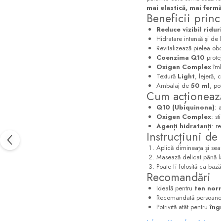
mai elastică, mai fermă 
Beneficii princ
Reduce vizibil riduril
Hidratare intensă și de
Revitalizează pielea obos
Coenzima Q10
protej
Oxigen Complex
îmb
Textură
Light
, lejeră,
Ambalaj de
50 ml
, po
Cum acționează
Q10 (Ubiquinona)
: 
Oxigen Complex
: s
Agenți hidratanți
: r
Instrucțiuni de 
Aplică dimineața și sea
Masează delicat până l
Poate fi folosită ca ba
Recomandări
Ideală pentru
ten nor
Recomandată persoane
Potrivită atât pentru
îng