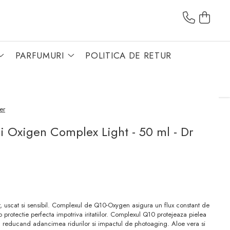
PARFUMURI
POLITICA DE RETUR
er
i Oxigen Complex Light - 50 ml - Dr
r, uscat si sensibil. Complexul de Q10-Oxygen asigura un flux constant de
l o protectie perfecta impotriva iritatiilor. Complexul Q10 protejeaza pielea
eri, reducand adancimea ridurilor si impactul de photoaging. Aloe vera si