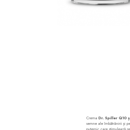
Sampon
Ser / Ulei
Styling
Tratamente
Vopsea de par
Crema
Dr. Spiller Q10
semne ale îmbătrânirii și p
puternic care stimulează r