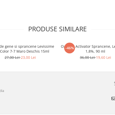
PRODUSE SIMILARE
de gene si sprancene Levissime
Oxidant Activator Sprancene, L
-46%
 Color 7-7 Maro Deschis 15ml
1,8%, 90 ml
27,00 Lei
23,00 Lei
36,00 Lei
19,60 Lei
dia