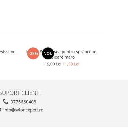
evissime,
Henna Set vopsea pentru sprâncene,
Spatule 
-28%
NOU
-20%
culoare maro
16,00 Lei
11,50 Lei
SUPORT CLIENTI
0775660408
info@salonexpert.ro