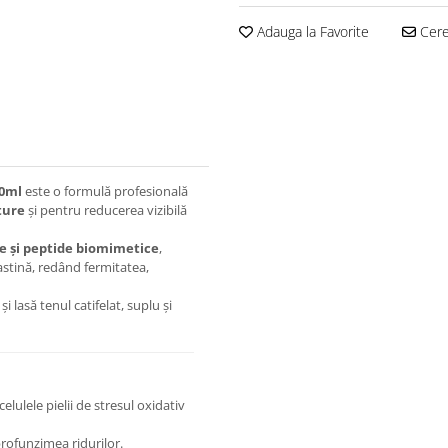
Adauga la Favorite
Cere 
50ml
este o formulă profesională
ture
și pentru reducerea vizibilă
e și peptide biomimetice
,
astină, redând fermitatea,
 lasă tenul catifelat, suplu și
elulele pielii de stresul oxidativ
rofunzimea ridurilor.