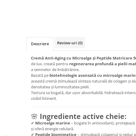
Review-uri
(0)
Descriere
Cremă Anti-Aging cu Microalge și Peptide Matricare 
de lux, creată pentru
regenerarea profundă a pielii ma
a semnelor de îmbătrânire.
Bazată pe
biotehnologie avansată cu microalge marin
această cremă stimulează sinteza naturală de colagen și el
densitatea și luminozitatea pielii.
Textura sa bogată, dar ușor absorbabilă, hidratează intens și
vizibil întinerit.
🌸
Ingrediente active cheie:
✔
Microalge marine
– bogate în antioxidanți, protejează c
și oferă energie celulară.
✔
Peptide biomimetice
– stimulează colagenul și reduc p