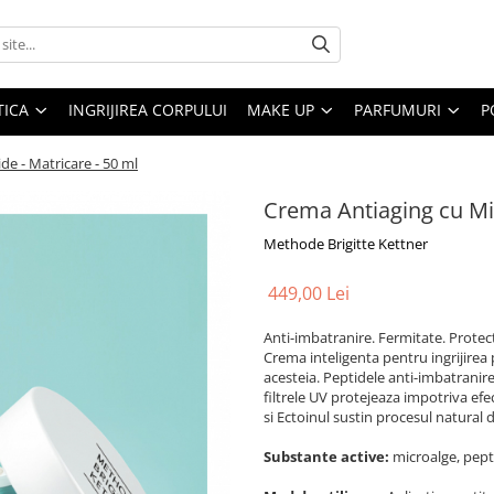
ICA
INGRIJIREA CORPULUI
MAKE UP
PARFUMURI
P
de - Matricare - 50 ml
Crema Antiaging cu Mic
Methode Brigitte Kettner
449,00 Lei
Anti-imbatranire. Fermitate. Protect
Crema inteligenta pentru ingrijirea 
acesteia. Peptidele anti-imbatranire a
filtrele UV protejeaza impotriva efe
si Ectoinul sustin procesul natural d
Substante
active:
microalge, pepti