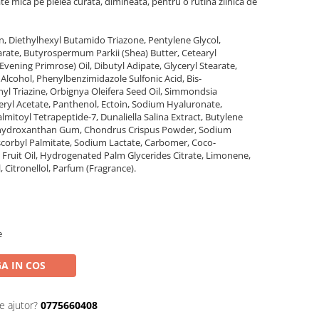
ate mica pe pielea curata, dimineata, pentru o rutina zilnica de
in, Diethylhexyl Butamido Triazone, Pentylene Glycol,
arate, Butyrospermum Parkii (Shea) Butter, Cetearyl
ening Primrose) Oil, Dibutyl Adipate, Glyceryl Stearate,
lcohol, Phenylbenzimidazole Sulfonic Acid, Bis-
 Triazine, Orbignya Oleifera Seed Oil, Simmondsia
heryl Acetate, Panthenol, Ectoin, Sodium Hyaluronate,
almitoyl Tetrapeptide-7, Dunaliella Salina Extract, Butylene
hydroxanthan Gum, Chondrus Crispus Powder, Sodium
scorbyl Palmitate, Sodium Lactate, Carbomer, Coco-
ruit Oil, Hydrogenated Palm Glycerides Citrate, Limonene,
, Citronellol, Parfum (Fragrance).
e
A IN COS
e ajutor?
0775660408