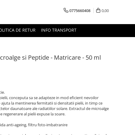
0775660408
0,00
OLITICA DE RETUR
INFO TRANSPORT
roalge si Peptide - Matricare - 50 ml
ie.
pielii, conceputa sa se adapteze in mod eficient nevoilor
juta la mentinerea fermitatii si densitatii pielii, in timp ce
ctelor daunatoare ale radiatiilor solare. Extractul de microalge
e regenerare al pielii expuse la soare.
da anti-ageing, filtru foto-imbatranire