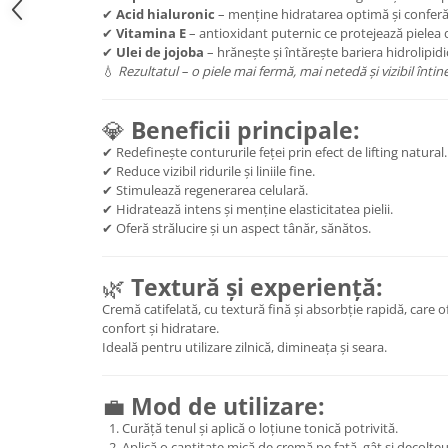
✔
Acid hialuronic
– menține hidratarea optimă și conferă
✔
Vitamina E
– antioxidant puternic ce protejează pielea de 
✔
Ulei de jojoba
– hrănește și întărește bariera hidrolipidică
💧
Rezultatul – o piele mai fermă, mai netedă și vizibil întine
💎
Beneficii principale:
✔ Redefinește contururile feței prin efect de lifting natural.
✔ Reduce vizibil ridurile și liniile fine.
✔ Stimulează regenerarea celulară.
✔ Hidratează intens și menține elasticitatea pielii.
✔ Oferă strălucire și un aspect tânăr, sănătos.
🌿
Textură și experiență:
Cremă catifelată, cu textură fină și absorbție rapidă, care 
confort și hidratare.
Ideală pentru utilizare zilnică, dimineața și seara.
💼
Mod de utilizare:
Curăță tenul și aplică o loțiune tonică potrivită.
Aplică o cantitate mică de cremă pe față, gât și decolteu