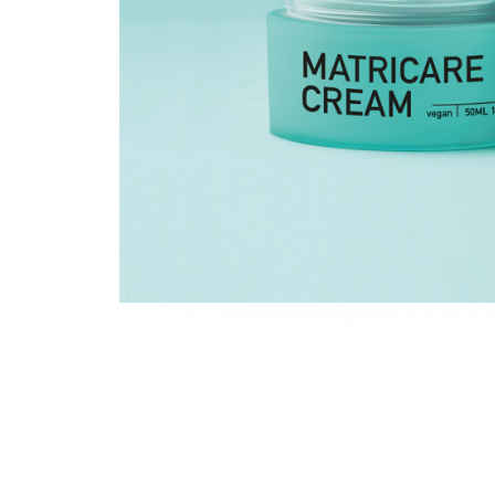
Ser / Ulei
Styling
Tratamente
Vopsea de par