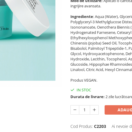
Mod de utilizare:
Aplicati o cantit
ingrijire avansata.
Ingrediente
: Aqua (Water), Glycer
Polyglyceryl-3 Methylglucose Diste
Isononanoate, Oenothera Biennis (Ev
Hydrogenated Farnesene, Cetearyl A
Ethylhexyloxyphenol Methoxyphenyl
Chinensis (Jojoba) Seed Oil, Tocop
Bisabolol, Palmitoyl Tripeptide-1, P
Glycol, Hydroxyacetophenone, De
Hydroxide, Lecithin, Tocopherol, A
Glucoside, Hippophae Rhamnoides F
Linalool, Citric Acid, Hexyl Cinnamal
Produs VEGAN.
IN STOC
Durata de livrare:
2 zile lucrătoar
ADAUG
Cod Produs:
C2203
Ai nevoie d