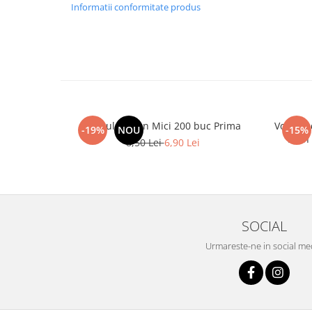
Informatii conformitate produs
Spatule Lemn Mici 200 buc Prima
Vopsea 
-19%
NOU
-15%
Lash
8,50 Lei
6,90 Lei
SOCIAL
Urmareste-ne in social me