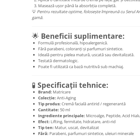
Masează ușor până la absorbția completă.
💡
Pentru rezultate optime, folosește împreună cu Serul An
gamă.
🌟
Beneficii suplimentare:
Formulă profesională, hipoalergenică.
Fără parabeni, coloranți și parfumuri sintetice.
Ideală pentru pielea matură, uscată sau devitalizată.
Testată dermatologic.
Poate fi utilizată ca bază nutritivă sub machiaj.
🧪
Specificații tehnice:
Brand:
Matricare
Colecție:
Anti-Aging
Tip produs:
Cremă facială antirid / regenerantă
Cantitate:
50 ml
Ingrediente principale:
Microalge, Peptide, Acid Hialu
Efect:
Lifting, fermitate, hidratare, anti-rid
Tip ten:
Matur, uscat, devitalizat
Fără:
Parabeni, parfumuri sintetice, uleiuri minerale