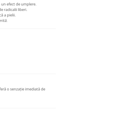
 un efect de umplere.
radicalii liberi.
 a pielii.
rită.
oferă o senzație imediată de
.