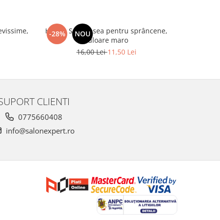
evissime,
Henna Set vopsea pentru sprâncene,
Spatule 
-28%
NOU
-20%
culoare maro
16,00 Lei
11,50 Lei
SUPORT CLIENTI
0775660408
info@salonexpert.ro