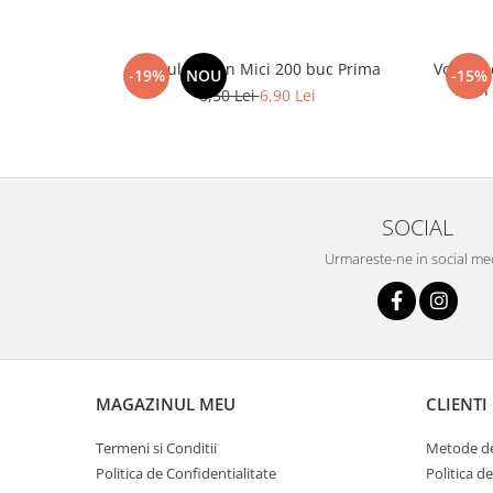
Spatule Lemn Mici 200 buc Prima
Vopsea 
-19%
NOU
-15%
Lash
8,50 Lei
6,90 Lei
SOCIAL
Urmareste-ne in social me
MAGAZINUL MEU
CLIENTI
Termeni si Conditii
Metode de
Politica de Confidentialitate
Politica d