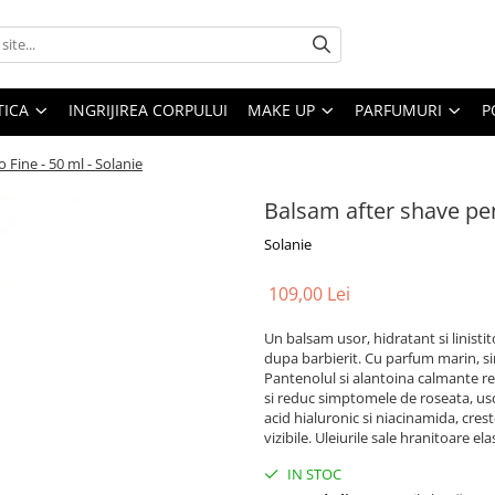
ICA
INGRIJIREA CORPULUI
MAKE UP
PARFUMURI
P
 Fine - 50 ml - Solanie
Balsam after shave pent
Solanie
109,00 Lei
Un balsam usor, hidratant si linistit
dupa barbierit. Cu parfum marin, s
Pantenolul si alantoina calmante re
si reduc simptomele de roseata, u
acid hialuronic si niacinamida, cres
vizibile. Uleiurile sale hranitoare ela
IN STOC