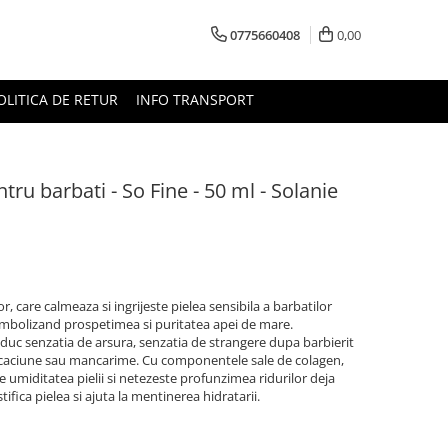
0775660408
0,00
OLITICA DE RETUR
INFO TRANSPORT
ru barbati - So Fine - 50 ml - Solanie
or, care calmeaza si ingrijeste pielea sensibila a barbatilor
imbolizand prospetimea si puritatea apei de mare.
duc senzatia de arsura, senzatia de strangere dupa barbierit
scaciune sau mancarime. Cu componentele sale de colagen,
te umiditatea pielii si netezeste profunzimea ridurilor deja
stifica pielea si ajuta la mentinerea hidratarii.