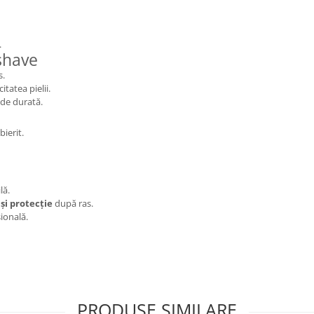
.
shave
s.
itatea pielii.
 de durată.
ierit.
lă.
și protecție
după ras.
ională.
PRODUSE SIMILARE