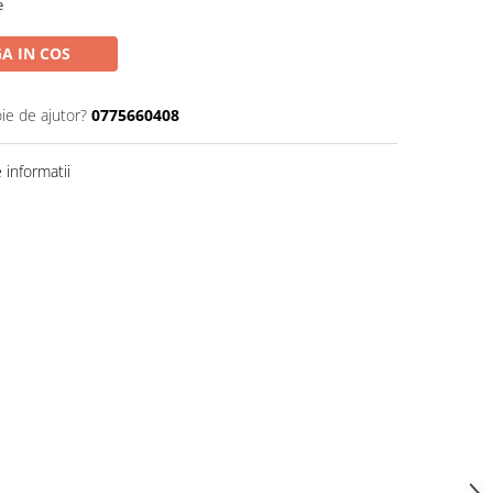
e
A IN COS
ie de ajutor?
0775660408
informatii