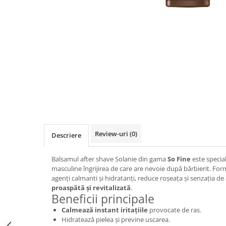
Ser / Ulei
Styling
Tratamente
Vopsea de par
Review-uri
(0)
Descriere
Balsamul after shave Solanie din gama
So Fine
este special
masculine îngrijirea de care are nevoie după bărbierit. For
agenți calmanti și hidratanți, reduce roșeața și senzația de
proaspătă și revitalizată
.
Beneficii principale
Calmează instant iritațiile
provocate de ras.
Hidratează pielea și previne uscarea.