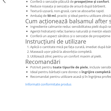
Conferă o senzație plăcută de
prospețime și confort
.
Reduce roșeața și senzația de arsură după bărbierit.
Textură ușoară, non-grasă, care se absoarbe rapid.
Ambalaj de
50 ml
, practic și ideal pentru utilizare zilnică
Cum acționează balsamul after 
Ingrediente calmante reduc sensibilitatea pielii după ra
Agenții hidratanți refac bariera naturală și mențin elastic
Conferă un aspect sănătos și o senzație de prospețime
Instrucțiuni de utilizare
Aplică o cantitate mică pe fața curată, imediat după bărb
Masează ușor până la absorbția completă.
Utilizează zilnic pentru un confort maxim al pielii.
Recomandări
Potrivit pentru
toate tipurile de piele
, inclusiv sensibi
Ideal pentru bărbații care doresc o
îngrijire completă 
Recomandat pentru utilizare acasă și în îngrijirea profes
Informatii conformitate produs