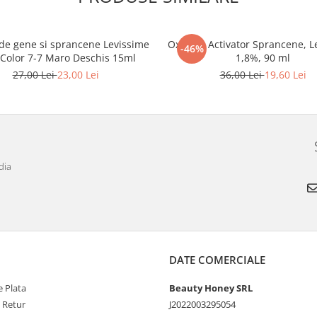
de gene si sprancene Levissime
Oxidant Activator Sprancene, L
-46%
 Color 7-7 Maro Deschis 15ml
1,8%, 90 ml
27,00 Lei
23,00 Lei
36,00 Lei
19,60 Lei
dia
DATE COMERCIALE
 Plata
Beauty Honey SRL
e Retur
J2022003295054