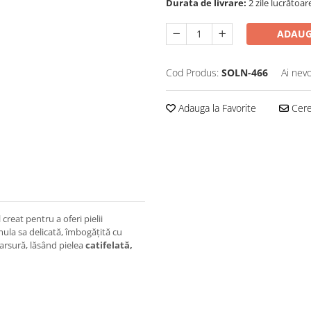
Durata de livrare:
2 zile lucrătoar
ADAUG
Cod Produs:
SOLN-466
Ai nevo
Adauga la Favorite
Cere 
 creat pentru a oferi pielii
mula sa delicată, îmbogățită cu
 arsură, lăsând pielea
catifelată,