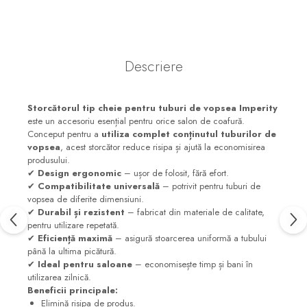
Descriere
Storcătorul tip cheie pentru tuburi de vopsea Imperity
este un accesoriu esențial pentru orice salon de coafură.
Conceput pentru a
utiliza complet conținutul tuburilor de
vopsea
, acest storcător reduce risipa și ajută la economisirea
produsului.
✔
Design ergonomic
– ușor de folosit, fără efort.
✔
Compatibilitate universală
– potrivit pentru tuburi de
vopsea de diferite dimensiuni.
✔
Durabil și rezistent
– fabricat din materiale de calitate,
pentru utilizare repetată.
✔
Eficiență maximă
– asigură stoarcerea uniformă a tubului
până la ultima picătură.
✔
Ideal pentru saloane
– economisește timp și bani în
utilizarea zilnică.
Beneficii principale:
Elimină risipa de produs.