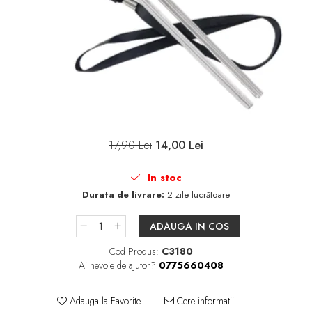
Sampon
Ser / Ulei
Styling
Tratamente
Vopsea de par
17,90 Lei
14,00 Lei
In stoc
Durata de livrare:
2 zile lucrătoare
ADAUGA IN COS
Cod Produs:
C3180
Ai nevoie de ajutor?
0775660408
Adauga la Favorite
Cere informatii