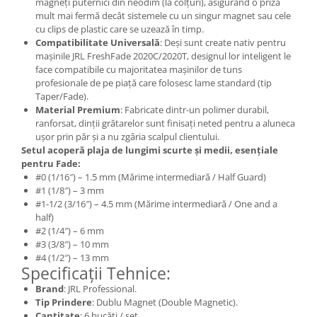
magneți puternici din neodim (la colțuri), asigurând o priză
mult mai fermă decât sistemele cu un singur magnet sau cele
cu clips de plastic care se uzează în timp.
Compatibilitate Universală
: Deși sunt create nativ pentru
mașinile JRL FreshFade 2020C/2020T, designul lor inteligent le
face compatibile cu majoritatea mașinilor de tuns
profesionale de pe piață care folosesc lame standard (tip
Taper/Fade).
Material Premium
: Fabricate dintr-un polimer durabil,
ranforsat, dinții grătarelor sunt finisați neted pentru a aluneca
ușor prin păr și a nu zgâria scalpul clientului.
Setul acoperă plaja de lungimi scurte și medii, esențiale
pentru Fade:
#0 (1/16″) – 1.5 mm (Mărime intermediară / Half Guard)
#1 (1/8″) – 3 mm
#1-1/2 (3/16″) – 4.5 mm (Mărime intermediară / One and a
half)
#2 (1/4″) – 6 mm
#3 (3/8″) – 10 mm
#4 (1/2″) – 13 mm
Specificații Tehnice:
Brand
: JRL Professional.
Tip Prindere
: Dublu Magnet (Double Magnetic).
Cantitate
: 6 bucăți / set.