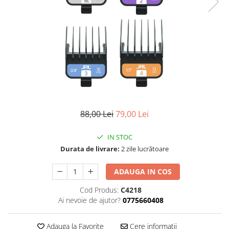
Ser / Ulei
Styling
Tratamente
Vopsea de par
88,00 Lei
79,00 Lei
IN STOC
Durata de livrare:
2 zile lucrătoare
ADAUGA IN COS
Cod Produs:
C4218
Ai nevoie de ajutor?
0775660408
Adauga la Favorite
Cere informatii