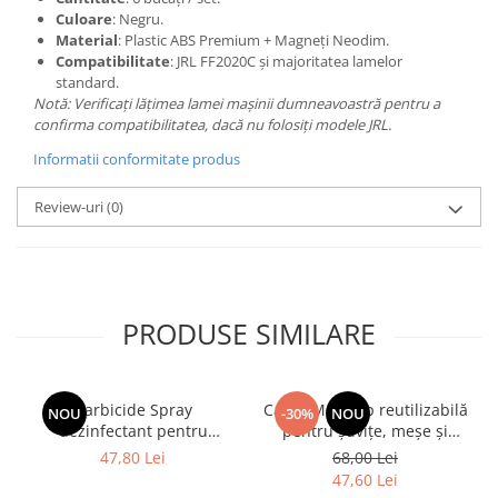
Culoare
: Negru.
Material
: Plastic ABS Premium + Magneți Neodim.
Compatibilitate
: JRL FF2020C și majoritatea lamelor
standard.
Notă: Verificați lățimea lamei mașinii dumneavoastră pentru a
confirma compatibilitatea, dacă nu folosiți modele JRL.
Informatii conformitate produs
Review-uri
(0)
PRODUSE SIMILARE
Barbicide Spray
Cască Magicap reutilizabilă
NOU
-30%
NOU
dezinfectant pentru
pentru șuvițe, meșe și
suprafete netede 1000ml
tehnica frosting & tipping
47,80 Lei
68,00 Lei
47,60 Lei