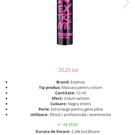
Ser / Ulei
Styling
Tratamente
Vopsea de par
20,25 Lei
Brand:
Essence
Tip produs:
Mascara pentru volum
Cantitate:
12 ml
Efect:
Volum extrem
Culoare:
Negru intens
Perie:
Extra-large pentru gene pline
Utilizare:
Zilnică / profesională / evenimente
IN STOC
Durata de livrare:
2 zile lucrătoare