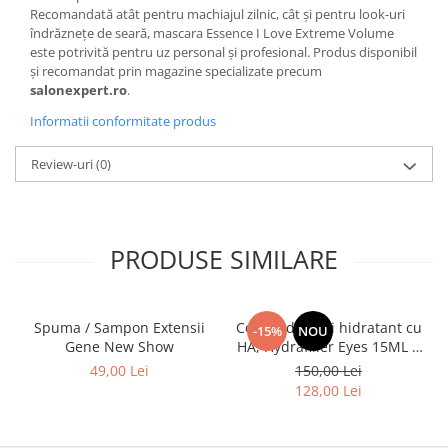
Recomandată atât pentru machiajul zilnic, cât și pentru look-uri
îndrăznețe de seară, mascara Essence I Love Extreme Volume
este potrivită pentru uz personal și profesional. Produs disponibil
și recomandat prin magazine specializate precum
salonexpert.ro
.
Informatii conformitate produs
Review-uri
(0)
PRODUSE SIMILARE
Spuma / Sampon Extensii
Contur de ochi hidratant cu
-15%
NOU
Gene New Show
HA, Hydrafiller Eyes 15ML +
Film de colagen, Collagen
49,00 Lei
150,00 Lei
Plus 2x10ML
128,00 Lei