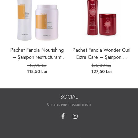
Pachet Fanola Nourishing
Pachet Fanola Wonder Curl
– Șampon restructurant
Extra Care – Șampon &
1000ml și Mască hidratantă
Mască pentru Păr Cret și
145,00 Lei
155,00 Lei
1500ml pentru păr uscat și
Ondulat
118,50 Lei
127,50 Lei
degradat
SOCIAL
Urmareste-ne in social media