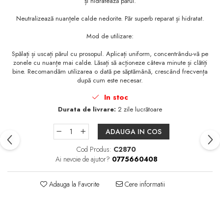
și hidratează părul.
Neutralizează nuanțele calde nedorite. Păr superb reparat și hidratat.
Mod de utilizare:
Spălați și uscați părul cu prosopul. Aplicați uniform, concentrându-vă pe
zonele cu nuanțe mai calde. Lăsați să acționeze câteva minute și clătiți
bine. Recomandăm utilizarea o dată pe săptămână, crescând frecvența
după cum este necesar.
In stoc
Durata de livrare:
2 zile lucrătoare
ADAUGA IN COS
Cod Produs:
C2870
Ai nevoie de ajutor?
0775660408
Adauga la Favorite
Cere informatii