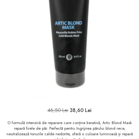
Sampon
Ser / Ulei
Styling
Tratamente
Vopsea de par
46,50 Lei
38,60 Lei
O formulă intensivă de reparare care conține keratină, Artic Blond Mask
repară firele de păr. Perfectă pentru îngrijirea părului blond rece,
neutralizează tonurile calde nedorite, oferă o culoare luminoasă și repară