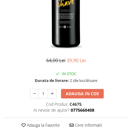
Ser / Ulei
Styling
Tratamente
Vopsea de par
64,00 Lei
39,90 Lei
IN STOC
Durata de livrare:
2 zile lucrătoare
ADAUGA IN COS
Cod Produs:
C4675
Ai nevoie de ajutor?
0775660408
Adauga la Favorite
Cere informatii