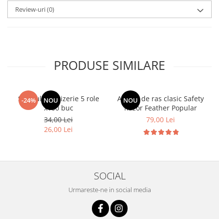
Review-uri
(0)
PRODUSE SIMILARE
Set Gulere Frizerie 5 role
Aparat de ras clasic Safety
-24%
NOU
NOU
x100 buc
Razor Feather Popular
34,00 Lei
79,00 Lei
26,00 Lei
SOCIAL
Urmareste-ne in social media