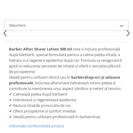
Descriere
Barber After Shave Lotion 500 ml
este o loțiune profesională
după bărbierit, special formulată pentru a calma pielea iritată, a
hidrata și a regenera epiderma după ras. Formula sa revigorantă
ajută la reducerea senzației de iritație și oferă o senzație plăcută
de prospețime.
Ideală pentru utilizare zilnică sau în
barbershop-uri și saloane
profesionale
, loțiunea aftershave hidratează intens pielea și
contribuie la menținerea unui aspect sănătos și neted al tenului.
✔ Calmează pielea după bărbierit
✔ Hidratează și regenerează epiderma
✔ Reduce iritațiile provocate de ras
✔ Oferă prospețime și confort imediat
✔ Ideală pentru utilizare profesională în barbershop
Informatii conformitate produs