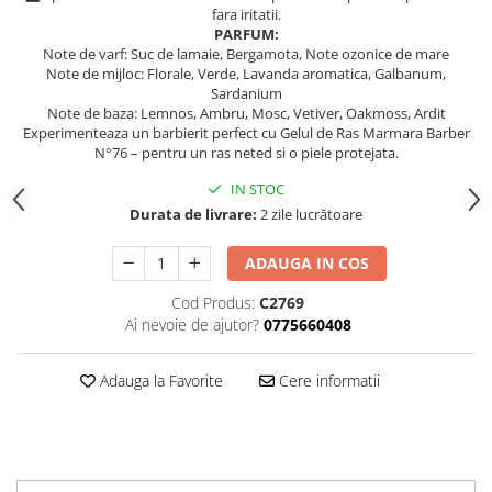
fara iritatii.
PARFUM:
Note de varf: Suc de lamaie, Bergamota, Note ozonice de mare
Note de mijloc: Florale, Verde, Lavanda aromatica, Galbanum,
Sardanium
Note de baza: Lemnos, Ambru, Mosc, Vetiver, Oakmoss, Ardit
Experimenteaza un barbierit perfect cu Gelul de Ras Marmara Barber
N°76 – pentru un ras neted si o piele protejata.
IN STOC
Durata de livrare:
2 zile lucrătoare
ADAUGA IN COS
Cod Produs:
C2769
Ai nevoie de ajutor?
0775660408
Adauga la Favorite
Cere informatii