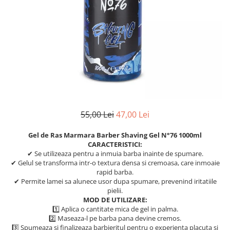
Ser / Ulei
Styling
Tratamente
Vopsea de par
55,00 Lei
47,00 Lei
Gel de Ras Marmara Barber Shaving Gel N°76 1000ml
CARACTERISTICI:
✔ Se utilizeaza pentru a inmuia barba inainte de spumare.
✔ Gelul se transforma intr-o textura densa si cremoasa, care inmoaie
rapid barba.
✔ Permite lamei sa alunece usor dupa spumare, prevenind iritatiile
pielii.
MOD DE UTILIZARE:
1️⃣ Aplica o cantitate mica de gel in palma.
2️⃣ Maseaza-l pe barba pana devine cremos.
3️⃣ Spumeaza si finalizeaza barbieritul pentru o experienta placuta si