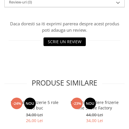
Review-uri
(0)
Daca doresti sa iti exprimi parerea despre acest produs
poti adauga un review.
SCRIE UN REVIEW
PRODUSE SIMILARE
Set Gulere Frizerie 5 role
Dispenser gulere frizerie
-24%
NOU
-23%
NOU
x100 buc
The Shave Factory
34,00 Lei
44,00 Lei
26,00 Lei
34,00 Lei