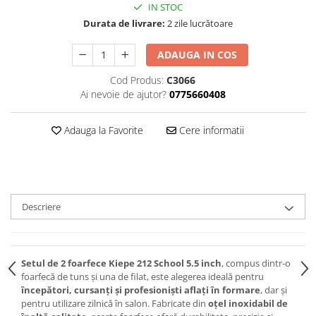
IN STOC
Durata de livrare:
2 zile lucrătoare
ADAUGA IN COS
Cod Produs:
C3066
Ai nevoie de ajutor?
0775660408
Adauga la Favorite
Cere informatii
Descriere
Setul de 2 foarfece Kiepe 212 School 5.5 inch
, compus dintr-o
foarfecă de tuns și una de filat, este alegerea ideală pentru
începători, cursanți și profesioniști aflați în formare
, dar și
pentru utilizare zilnică în salon. Fabricate din
oțel inoxidabil de