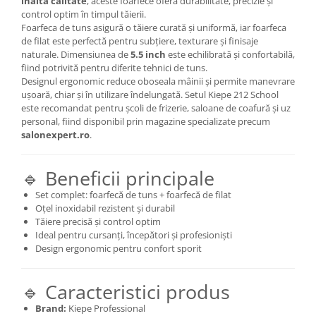
înaltă calitate
, aceste foarfece oferă durabilitate, precizie și
control optim în timpul tăierii.
Foarfeca de tuns asigură o tăiere curată și uniformă, iar foarfeca
de filat este perfectă pentru subțiere, texturare și finisaje
naturale. Dimensiunea de
5.5 inch
este echilibrată și confortabilă,
fiind potrivită pentru diferite tehnici de tuns.
Designul ergonomic reduce oboseala mâinii și permite manevrare
ușoară, chiar și în utilizare îndelungată. Setul Kiepe 212 School
este recomandat pentru școli de frizerie, saloane de coafură și uz
personal, fiind disponibil prin magazine specializate precum
salonexpert.ro
.
🔹 Beneficii principale
Set complet: foarfecă de tuns + foarfecă de filat
Oțel inoxidabil rezistent și durabil
Tăiere precisă și control optim
Ideal pentru cursanți, începători și profesioniști
Design ergonomic pentru confort sporit
🔹 Caracteristici produs
Brand:
Kiepe Professional