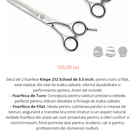
Ser / Ulei
Styling
Tratamente
Vopsea de par
165,00 Lei
Setul de 2 foarfece
Kiepe 212 School de 5.5 inch
, pentru tuns si filat,
este realizat din otel de inalta calitate, oferind durabilitate si
performanta optima. Acest set include:
–
Foarfeca de Tuns
: Conceputa pentru taieturi precise si netede,
perfecte pentru stilizari detaliate si finisaje de inalta calitate.
–
Foarfeca de Filat
: Ideala pentru subtierea parului si crearea de
texturi, asigurand o tranzitie lina intre straturi si un aspect natural.
Ambele foarfece din acest set sunt proiectate pentru a oferi confort si
control maxim, fiind potrivite atat pentru studenti, cat si pentru
profesionistii din domeniul coafurii.