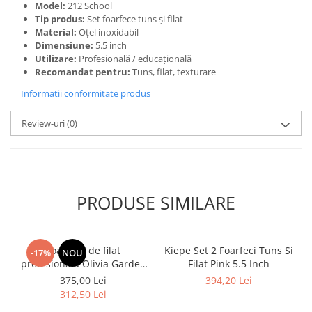
Model:
212 School
Tip produs:
Set foarfece tuns și filat
Material:
Oțel inoxidabil
Dimensiune:
5.5 inch
Utilizare:
Profesională / educațională
Recomandat pentru:
Tuns, filat, texturare
Informatii conformitate produs
Review-uri
(0)
PRODUSE SIMILARE
Foarfecă de filat
Kiepe Set 2 Foarfeci Tuns Si
-17%
NOU
profesională Olivia Garden
Filat Pink 5.5 Inch
SilkCut 6.35” din oțel
375,00 Lei
394,20 Lei
japonez, pentru subțiere și
312,50 Lei
texturare