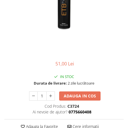
Ser / Ulei
Styling
Tratamente
Vopsea de par
51,00 Lei
IN STOC
Durata de livrare:
2 zile lucrătoare
ADAUGA IN COS
Cod Produs:
C3724
Ai nevoie de ajutor?
0775660408
Adauga la Favorite
Cere informatii