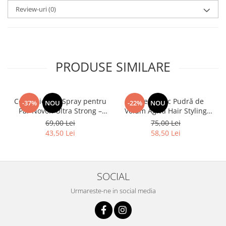
Review-uri
(0)
PRODUSE SIMILARE
Ceară Lichidă Spray pentru
Pachet 3 buc Pudră de
-37%
NOU
-22%
NOU
Păr Novon Ultra Strong –
Volum Agiva Hair Styling
Fixare Extremă și Control
Powder Wax 01 – 20 g |
69,00 Lei
75,00 Lei
Total, 200 ml
Volum Instant & Control
43,50 Lei
58,50 Lei
SOCIAL
Urmareste-ne in social media