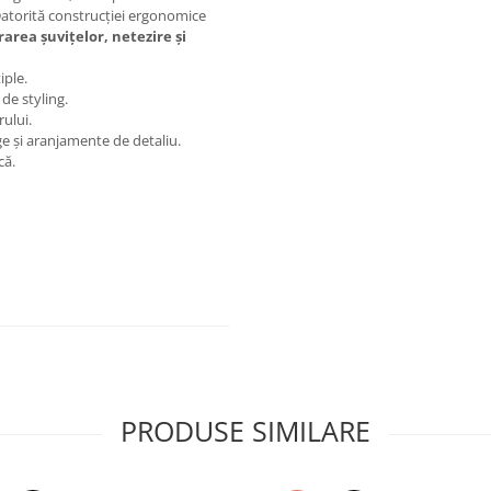
. Datorită construcției ergonomice
area șuvițelor, netezire și
iple.
de styling.
rului.
ge și aranjamente de detaliu.
că.
PRODUSE SIMILARE