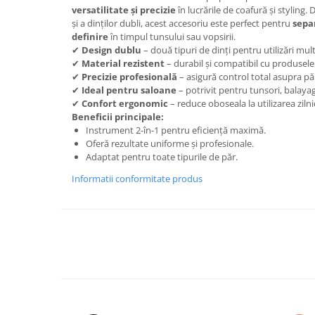
versatilitate și precizie
în lucrările de coafură și styling
și a dinților dubli, acest accesoriu este perfect pentru
separ
definire
în timpul tunsului sau vopsirii.
✔
Design dublu
– două tipuri de dinți pentru utilizări mult
✔
Material rezistent
– durabil și compatibil cu produsele 
✔
Precizie profesională
– asigură control total asupra pă
✔
Ideal pentru saloane
– potrivit pentru tunsori, balaya
✔
Confort ergonomic
– reduce oboseala la utilizarea zilni
Beneficii principale:
Instrument 2-în-1 pentru eficiență maximă.
Oferă rezultate uniforme și profesionale.
Adaptat pentru toate tipurile de păr.
Informatii conformitate produs