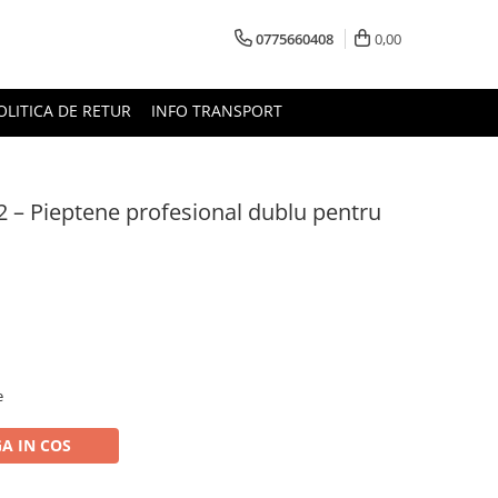
0775660408
0,00
OLITICA DE RETUR
INFO TRANSPORT
– Pieptene profesional dublu pentru
e
A IN COS