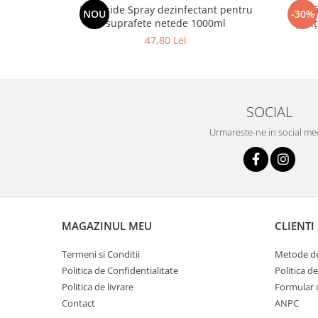
Barbicide Spray dezinfectant pentru
Cască
NOU
-30%
suprafete netede 1000ml
șuviț
47,80 Lei
SOCIAL
Urmareste-ne in social me
MAGAZINUL MEU
CLIENTI
Termeni si Conditii
Metode de
Politica de Confidentialitate
Politica d
Politica de livrare
Formular 
Contact
ANPC