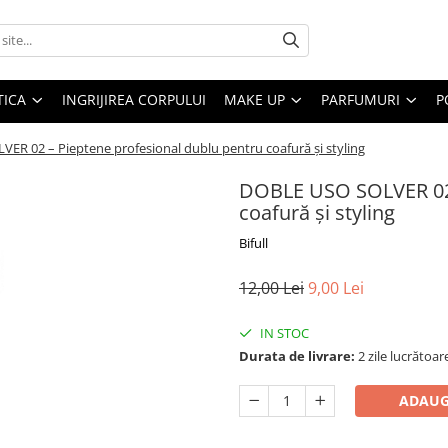
ICA
INGRIJIREA CORPULUI
MAKE UP
PARFUMURI
P
ER 02 – Pieptene profesional dublu pentru coafură și styling
DOBLE USO SOLVER 02 
coafură și styling
Bifull
12,00 Lei
9,00 Lei
IN STOC
Durata de livrare:
2 zile lucrătoar
ADAUG