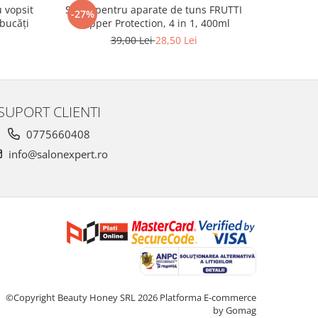
u vopsit
Spray pentru aparate de tuns FRUTTI
Spray de 
-27%
NOU
bucăți
Clipper Protection, 4 in 1, 400ml
39,00 Lei
28,50 Lei
SUPORT CLIENTI
0775660408
info@salonexpert.ro
©Copyright Beauty Honey SRL 2026
Platforma E-commerce
by Gomag