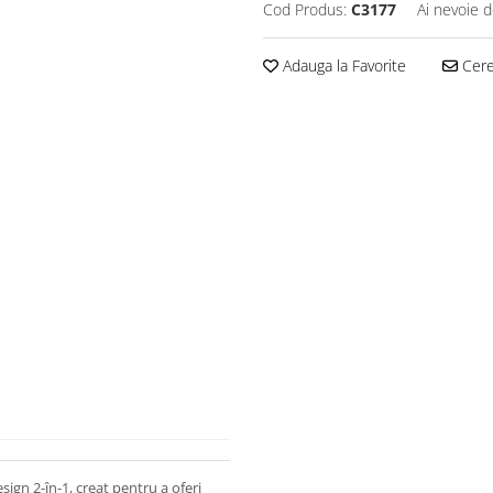
Cod Produs:
C3177
Ai nevoie d
Adauga la Favorite
Cere 
ign 2-în-1, creat pentru a oferi