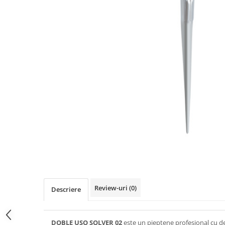
Ser / Ulei
Styling
Tratamente
Vopsea de par
Review-uri
(0)
Descriere
DOBLE USO SOLVER 02
este un pieptene profesional cu des