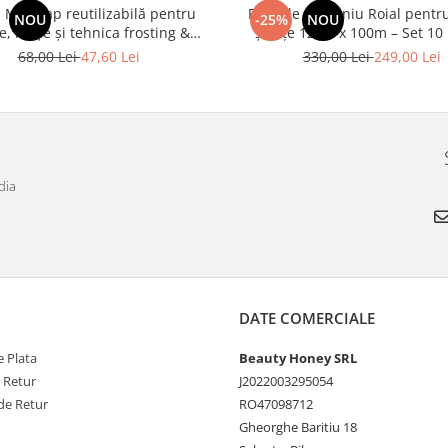
 Magicap reutilizabilă pentru
Folie de aluminiu Roial pentr
NOU
-25%
NOU
e, meșe și tehnica frosting &
șuvițe 12cm x 100m – Set 10 
tipping
68,00 Lei
47,60 Lei
330,00 Lei
249,00 Lei
dia
DATE COMERCIALE
 Plata
Beauty Honey SRL
e Retur
J2022003295054
de Retur
RO47098712
Gheorghe Baritiu 18