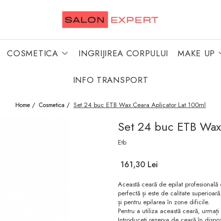
COSMETICA
INGRIJIREA CORPULUI
MAKE UP
INFO TRANSPORT
Set 24 buc ETB Wax Ceara Aplicator Lat 100ml
Home /
Cosmetica /
Set 24 buc ETB Wax 
Etb
161,30 Lei
Această ceară de epilat profesională d
perfectă și este de calitate superioară.
și pentru epilarea în zone dificile.
Pentru a utiliza această ceară, urmați 
Introduceți rezerva de ceară în dispoz