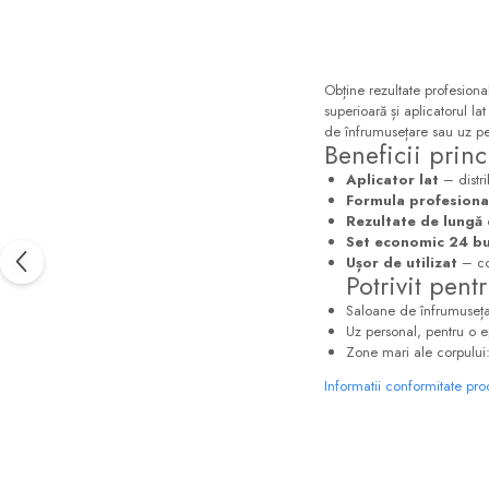
Obține rezultate profesiona
superioară și aplicatorul la
de înfrumusețare sau uz pe
Beneficii princ
Aplicator lat
– distri
Formula profesiona
Rezultate de lungă
Set economic 24 bu
Ușor de utilizat
– com
Potrivit pent
Saloane de înfrumusețare
Uz personal, pentru o ep
Zone mari ale corpului: 
Informatii conformitate pr