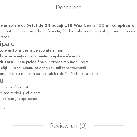
Descriere
le în epilare cu
Setul de 24 bucăți ETB Wax Ceară 100 ml cu aplicator 
t permit o utilizare rapidă și eficientă, fiind ideală pentru suprafețe mari ale corp
rsonal.
ipale
buie uniform ceara pe suprafețe mari.
lă
– aderență optimă pentru o epilare eficientă.
 durată
– lasă pielea fină și netedă timp îndelungat.
căți
– ideal pentru saloane sau utilizare frecventă.
patibil cu majoritatea aparatelor de încălzit ceara roll-on.
ru
 și profesioniști.
ilare rapidă și eficientă.
picioare, brațe, spate.
odus
Review-uri
(0)