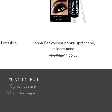
 Levissime,
Henna Set vopsea pentru sprâncene,
S
culoare maro
16,00 Lei
11,50 Lei
SUPORT CLIENTI
0775660408
info@salonexpert.ro