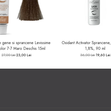
 gene si sprancene Levissime
Oxidant Activator Sprancene,
olor 7-7 Maro Deschis 15ml
1,8%, 90 ml
27,00 Lei
23,00 Lei
36,00 Lei
19,60 Lei