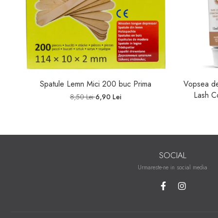
Spatule Lemn Mici 200 buc Prima
Vopsea de
Lash C
8,50 Lei
6,90 Lei
SOCIAL
Urmareste-ne in social media