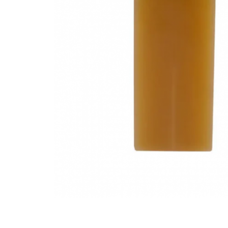
Sampon
Ser / Ulei
Styling
Tratamente
Vopsea de par