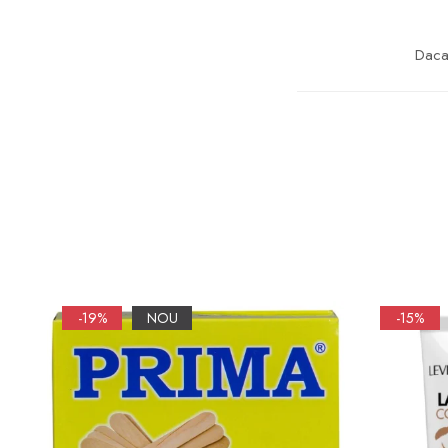
Daca 
-19%
NOU
-15%