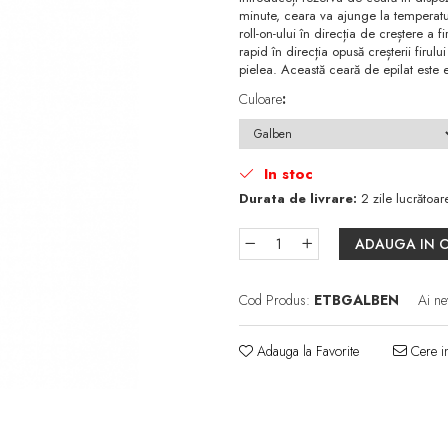
minute, ceara va ajunge la temperatura
roll-on-ului în direcția de creștere a f
rapid în direcția opusă creșterii firu
pielea. Această ceară de epilat este ef
Culoare
:
In stoc
Durata de livrare:
2 zile lucrătoar
ADAUGA IN 
Cod Produs:
ETBGALBEN
Ai ne
Adauga la Favorite
Cere in