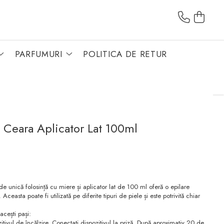
PARFUMURI
POLITICA DE RETUR
Ceara Aplicator Lat 100ml
e unică folosință cu miere și aplicator lat de 100 ml oferă o epilare
 Aceasta poate fi utilizată pe diferite tipuri de piele și este potrivită chiar
acești pași:
itivul de încălzire. Conectați dispozitivul la priză. După aproximativ 20 de