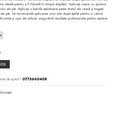
 ideală pentru a fi folosită în timpul depilării. Aplicați ceara cu ajutorul
irului de păr. Aplicați o bandă epilatoare peste stratul de ceară și trageți
lui de păr. Se recomandă aplicarea unui ulei după epilat pentru a calma
icientă și ușor de utilizat, asigurând rezultate profesionale pentru epilare.
e
COS
voie de ajutor?
0775660408
formatii