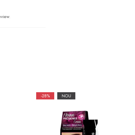
eview.
-28%
NOU