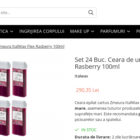
ICA
INGRIJIREA CORPULUI
MAKE UP
PARFUMURI
P
 zmeura ItalWax Flex Rasberry 100ml
Set 24 Buc. Ceara de u
Rasberry 100ml
Italwax
290,35 Lei
Ceara epilat cartus Zmeura ItalWax 
mare
, asemenea tuturor produselor 
suprafețe mari. Este recomandata
picioarelor sau a spatelui.
IN STOC
Durata de livrare:
2 zile lucrătoar