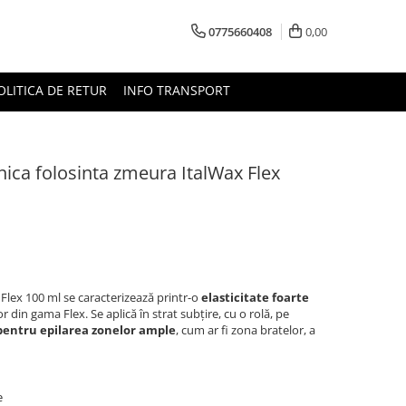
0775660408
0,00
OLITICA DE RETUR
INFO TRANSPORT
nica folosinta zmeura ItalWax Flex
Flex 100 ml se caracterizează printr-o
elasticitate foarte
din gama Flex. Se aplică în strat subțire, cu o rolă, pe
pentru epilarea zonelor ample
, cum ar fi zona bratelor, a
e