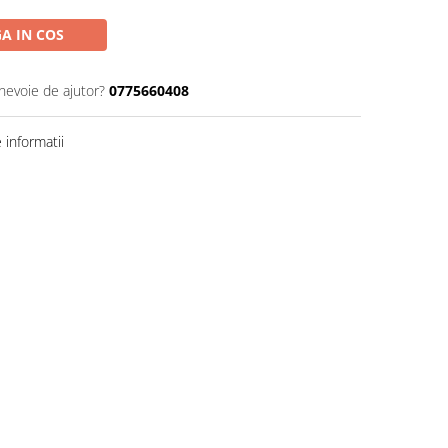
A IN COS
 nevoie de ajutor?
0775660408
informatii