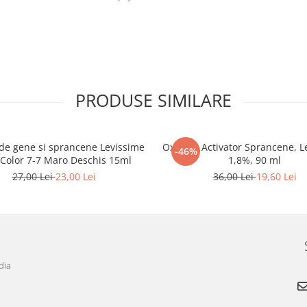
PRODUSE SIMILARE
de gene si sprancene Levissime
Oxidant Activator Sprancene, L
-46%
 Color 7-7 Maro Deschis 15ml
1,8%, 90 ml
27,00 Lei
23,00 Lei
36,00 Lei
19,60 Lei
dia