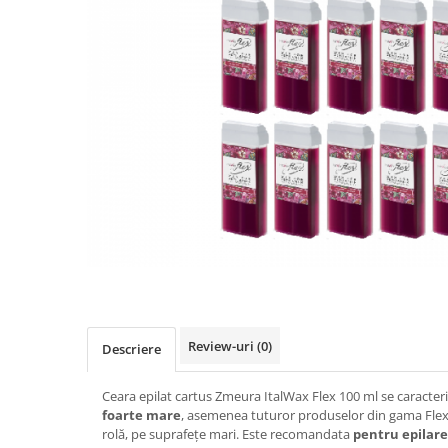
Ser / Ulei
Styling
Tratamente
Vopsea de par
Review-uri
(0)
Descriere
Ceara epilat cartus Zmeura ItalWax Flex 100 ml se caracter
foarte mare
, asemenea tuturor produselor din gama Flex. S
rolă, pe suprafețe mari. Este recomandata
pentru epilar