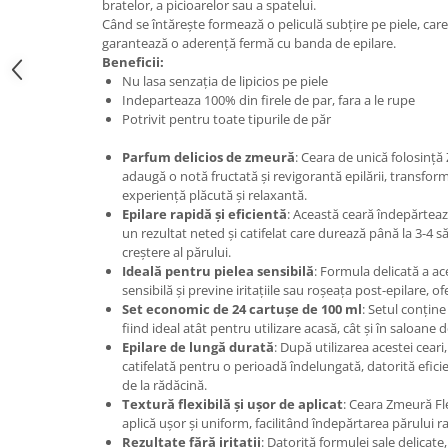
bratelor, a picioarelor sau a spatelui.
Când se întăreşte formează o peliculă subțire pe piele, care
garantează o aderenţă fermă cu banda de epilare.
Beneficii:
Nu lasa senzația de lipicios pe piele
Indeparteaza 100% din firele de par, fara a le rupe
Potrivit pentru toate tipurile de păr
Parfum delicios de zmeură
: Ceara de unică folosinț
adaugă o notă fructată și revigorantă epilării, transfor
experiență plăcută și relaxantă.
Epilare rapidă și eficientă
: Această ceară îndepărteaz
un rezultat neted și catifelat care durează până la 3-4 s
creștere al părului.
Ideală pentru pielea sensibilă
: Formula delicată a ac
sensibilă și previne iritațiile sau roșeața post-epilare, o
Set economic de 24 cartușe de 100 ml
: Setul conține
fiind ideal atât pentru utilizare acasă, cât și în saloane
Epilare de lungă durată
: După utilizarea acestei cear
catifelată pentru o perioadă îndelungată, datorită efici
de la rădăcină.
Textură flexibilă și ușor de aplicat
: Ceara Zmeură Fle
aplică ușor și uniform, facilitând îndepărtarea părului rap
Rezultate fără iritații
: Datorită formulei sale delicate, 