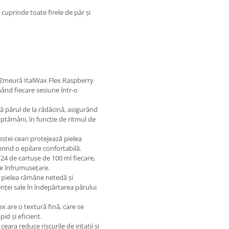
 cuprinde toate firele de păr și
ă Zmeură ItalWax Flex Raspberry
mând fiecare sesiune într-o
ă părul de la rădăcină, asigurând
ăptămâni, în funcție de ritmul de
estei ceari protejează pielea
ferind o epilare confortabilă.
 24 de cartușe de 100 ml fiecare,
 de înfrumusețare.
i, pielea rămâne netedă și
enței sale în îndepărtarea părului
x are o textură fină, care se
id și eficient.
ceara reduce riscurile de iritații și