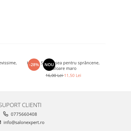
evissime,
Henna Set vopsea pentru sprâncene,
Spatule 
-28%
NOU
-20%
culoare maro
16,00 Lei
11,50 Lei
SUPORT CLIENTI
0775660408
info@salonexpert.ro