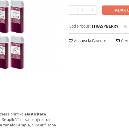
ADAUG
Cod Produs:
ITRASPBERRY
Ai
Adauga la Favorite
Cere 
izează printr-o
elasticitate
e aplică în strat subțire, cu o
ea zonelor ample
, cum ar fi zona