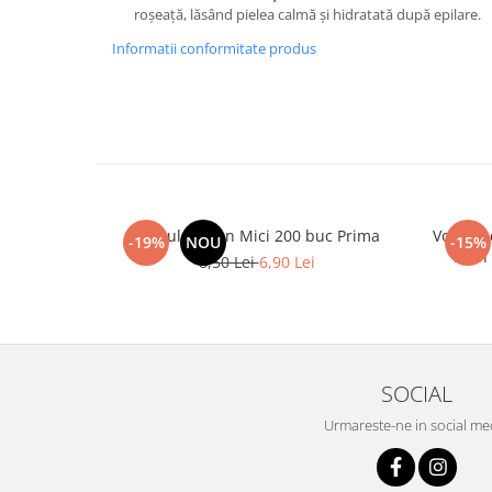
roșeață, lăsând pielea calmă și hidratată după epilare.
Informatii conformitate produs
Spatule Lemn Mici 200 buc Prima
Vopsea 
-19%
NOU
-15%
Lash
8,50 Lei
6,90 Lei
SOCIAL
Urmareste-ne in social me