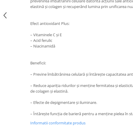
prevenirea îmbătrânirii celulare datorită acțiunii sale ant
elastină și colagen și recuperând lumina prin unificarea nuanț
Efect antioxidant Plus:
– Vitaminele C și E
– Acid ferulic
– Niacinamidă
Beneficii:
– Previne îmbătrânirea celulară și întărește capacitatea an
– Reduce apariția ridurilor și menține fermitatea și elasticit
de colagen și elastină.
– Efecte de depigmentare și iluminare.
– Întărește funcția de barieră pentru a menține pielea în st
Informatii conformitate produs