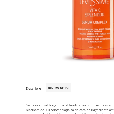
Ser / Ulei
Styling
Tratamente
Vopsea de par
Review-uri
(0)
Descriere
Ser concentrat bogat în acid ferulic și un complex de vita
niacinamidă. Cu concentrația sa ridicată de ingrediente act