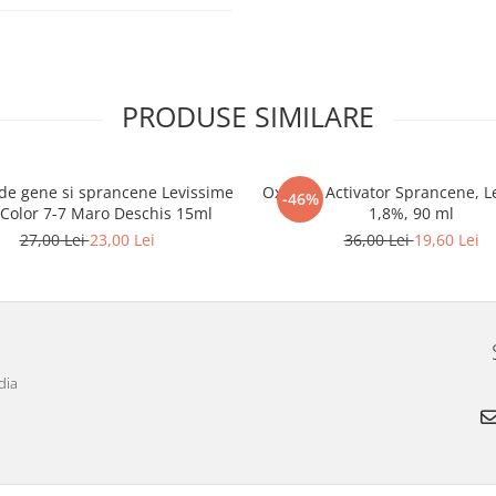
PRODUSE SIMILARE
de gene si sprancene Levissime
Oxidant Activator Sprancene, L
-46%
 Color 7-7 Maro Deschis 15ml
1,8%, 90 ml
27,00 Lei
23,00 Lei
36,00 Lei
19,60 Lei
dia