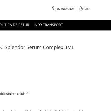
0775660408
0,00
OLITICA DE RETUR
INFO TRANSPORT
ta C Splendor Serum Complex 3ML
bătrânirea celulară.