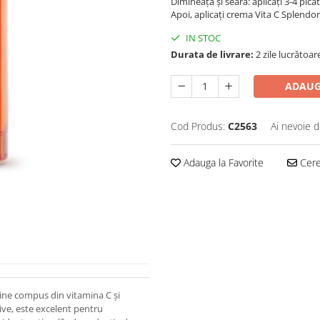
Dimineața și seara: aplicați 3-4 picăt
Apoi, aplicați crema Vita C Splendor
IN STOC
Durata de livrare:
2 zile lucrătoar
ADAUG
Cod Produs:
C2563
Ai nevoie d
Adauga la Favorite
Cere 
mine compus din vitamina C și
ive, este excelent pentru