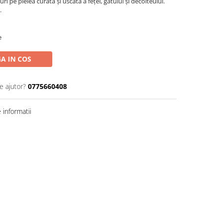
uri pe pielea curată și uscată a feței, gâtului și decolteului.
.
e
A IN COS
e ajutor?
0775660408
informatii