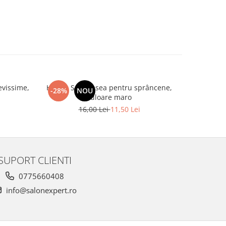
evissime,
Henna Set vopsea pentru sprâncene,
Spatule 
-28%
NOU
-20%
culoare maro
16,00 Lei
11,50 Lei
SUPORT CLIENTI
0775660408
info@salonexpert.ro