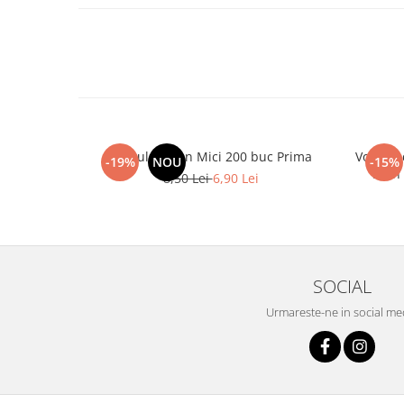
Spatule Lemn Mici 200 buc Prima
Vopsea 
-19%
NOU
-15%
Lash
8,50 Lei
6,90 Lei
SOCIAL
Urmareste-ne in social me