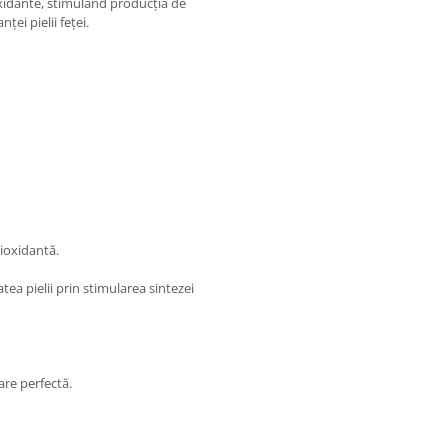
ioxidante, stimulând producția de
ei pielii feței.
tioxidantă.
atea pielii prin stimularea sintezei
are perfectă.