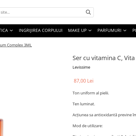
ICA
INGRIJIREA CORPULUI
MAKE UP
PARFUMURI
P
Serum Complex 3ML
Ser cu vitamina C, Vi
Levissime
87,00 Lei
Ton uniform al pielii.
Ten luminat.
Acțiunea sa antioxidantă previne îm
Mod de utilizare: