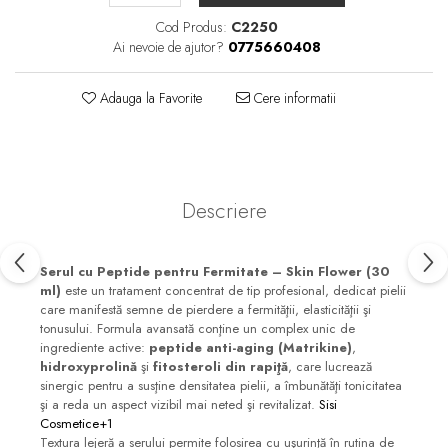
Cod Produs:
C2250
Ai nevoie de ajutor?
0775660408
Adauga la Favorite
Cere informatii
Descriere
Serul cu Peptide pentru Fermitate – Skin Flower (30
ml)
este un tratament concentrat de tip profesional, dedicat pielii
care manifestă semne de pierdere a fermităţii, elasticităţii şi
tonusului. Formula avansată conţine un complex unic de
ingrediente active:
peptide anti-aging (Matrikine)
,
hidroxyprolină
şi
fitosteroli din rapiţă
, care lucrează
sinergic pentru a susţine densitatea pielii, a îmbunătăţi tonicitatea
şi a reda un aspect vizibil mai neted şi revitalizat.
Sisi
Cosmetice+1
Textura lejeră a serului permite folosirea cu uşurinţă în rutina de