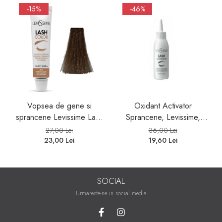
-15%
-46%
Vopsea de gene si
Oxidant Activator
sprancene Levissime Lash
Sprancene, Levissime,
Color 7-7 Maro Deschis
1,8%, 90 ml
27,00 Lei
36,00 Lei
15ml
23,00 Lei
19,60 Lei
SOCIAL
Urmareste-ne in social media