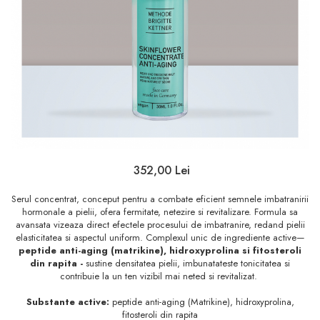
Sampon
Ser / Ulei
Styling
Tratamente
Vopsea de par
352,00 Lei
Serul concentrat, conceput pentru a combate eficient semnele imbatranirii
hormonale a pielii, ofera fermitate, netezire si revitalizare. Formula sa
avansata vizeaza direct efectele procesului de imbatranire, redand pielii
elasticitatea si aspectul uniform. Complexul unic de ingrediente active—
peptide anti-aging (matrikine), hidroxyprolina si fitosteroli
din rapita -
sustine densitatea pielii, imbunatateste tonicitatea si
contribuie la un ten vizibil mai neted si revitalizat.
Substante active:
peptide anti-aging (Matrikine), hidroxyprolina,
fitosteroli din rapita