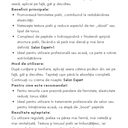
seară, aplicat pe faţă, gât şi decolteu.
Beneficii principale:
Promovează fermitatea pielii, contribuind la redobândirea
elasticităţii.
Netezeşte textura pielii şi reduce aspectul de ten „obosit” sau
lipsit de tonus.
Complexul de peptide + hidroxyprolină + fitosteroli sprijină
structura pielii, făcând-o să pară mai densă şi mai bine
definită.
Salon Expert+1
Ideal pentru utilizare profesională sau acasă, ca parte a rutinei
anti-îmbătrânire.
Mod de utilizare:
După curăţare şi tonifiere, aplicaţi seara câteva picături din ser pe
faţă, gât şi decolteu. Tapotaţi uşor până la absorbţia completă.
Continuaţi cu crema de noapte.
Salon Expert
Pentru cine este recomandat:
Pentru tenurile care prezintă pierdere de fermitate, elasticitate
redusă, tonus slăbit.
Ideal pentru utilizare în tratamente profesionale de salon sau
pentru întreţinerea acasă, ca etapă de „boost” peptide.
Rezultate aşteptate:
Cu utilizare regulată, pielea va părea mai fermă, mai netedă şi
mai revitalizată. Textura și tonusul pielii se îmbunătăţesc, iar