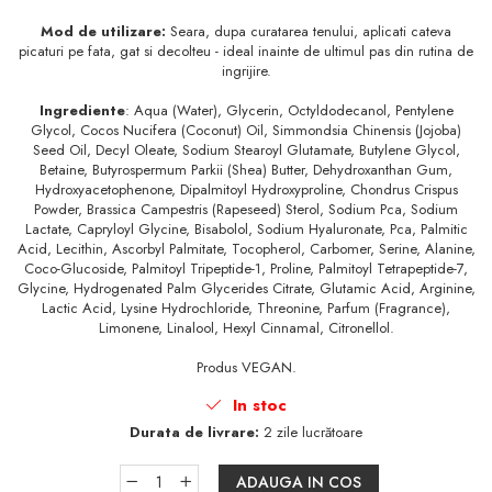
Mod de utilizare:
Seara, dupa curatarea tenului, aplicati cateva
picaturi pe fata, gat si decolteu - ideal inainte de ultimul pas din rutina de
ingrijire.
Ingrediente
: Aqua (Water), Glycerin, Octyldodecanol, Pentylene
Glycol, Cocos Nucifera (Coconut) Oil, Simmondsia Chinensis (Jojoba)
Seed Oil, Decyl Oleate, Sodium Stearoyl Glutamate, Butylene Glycol,
Betaine, Butyrospermum Parkii (Shea) Butter, Dehydroxanthan Gum,
Hydroxyacetophenone, Dipalmitoyl Hydroxyproline, Chondrus Crispus
Powder, Brassica Campestris (Rapeseed) Sterol, Sodium Pca, Sodium
Lactate, Capryloyl Glycine, Bisabolol, Sodium Hyaluronate, Pca, Palmitic
Acid, Lecithin, Ascorbyl Palmitate, Tocopherol, Carbomer, Serine, Alanine,
Coco-Glucoside, Palmitoyl Tripeptide-1, Proline, Palmitoyl Tetrapeptide-7,
Glycine, Hydrogenated Palm Glycerides Citrate, Glutamic Acid, Arginine,
Lactic Acid, Lysine Hydrochloride, Threonine, Parfum (Fragrance),
Limonene, Linalool, Hexyl Cinnamal, Citronellol.
Produs VEGAN.
In stoc
Durata de livrare:
2 zile lucrătoare
ADAUGA IN COS