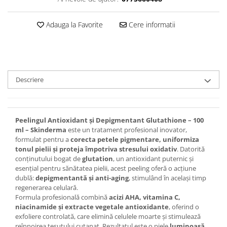
Adauga la Favorite
Cere informatii
Descriere
Peelingul Antioxidant și Depigmentant Glutathione – 100
ml – Skinderma
este un tratament profesional inovator,
formulat pentru a
corecta petele pigmentare, uniformiza
tonul pielii și proteja împotriva stresului oxidativ
. Datorită
conținutului bogat de
glutation
, un antioxidant puternic și
esențial pentru sănătatea pielii, acest peeling oferă o acțiune
dublă:
depigmentantă și anti-aging
, stimulând în același timp
regenerarea celulară.
Formula profesională combină
acizi AHA, vitamina C,
niacinamide și extracte vegetale antioxidante
, oferind o
exfoliere controlată, care elimină celulele moarte și stimulează
reînnoirea țesutului cutanat. Rezultatul este o piele
luminoasă,