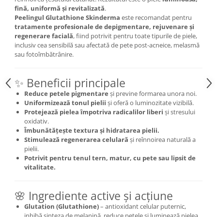
fină, uniformă și revitalizată
.
Peelingul Glutathione Skinderma
este recomandat pentru
tratamente profesionale de depigmentare, rejuvenare și
regenerare facială
, fiind potrivit pentru toate tipurile de piele,
inclusiv cea sensibilă sau afectată de pete post-acneice, melasmă
sau fotoîmbătrânire.
✨ Beneficii principale
Reduce petele pigmentare
și previne formarea unora noi.
Uniformizează tonul pielii
și oferă o luminozitate vizibilă.
Protejează pielea împotriva radicalilor liberi
și stresului
oxidativ.
Îmbunătățește textura și hidratarea pielii.
Stimulează regenerarea celulară
și reînnoirea naturală a
pielii.
Potrivit pentru tenul tern, matur, cu pete sau lipsit de
vitalitate.
🌸 Ingrediente active și acțiune
Glutation (Glutathione)
– antioxidant celular puternic,
inhibă sinteza de melanină, reduce petele și luminează pielea.