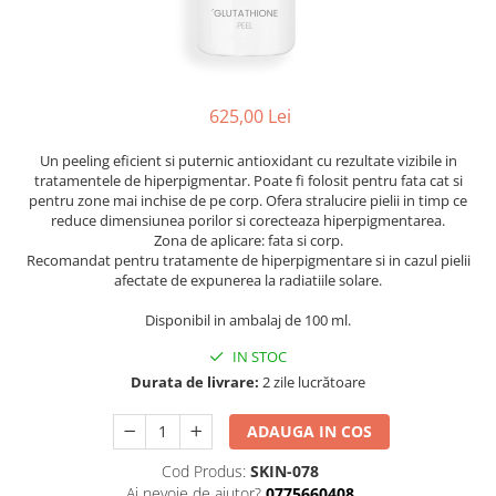
Ser / Ulei
Styling
Tratamente
Vopsea de par
625,00 Lei
Un peeling eficient si puternic antioxidant cu rezultate vizibile in
tratamentele de hiperpigmentar. Poate fi folosit pentru fata cat si
pentru zone mai inchise de pe corp. Ofera stralucire pielii in timp ce
reduce dimensiunea porilor si corecteaza hiperpigmentarea.
Zona de aplicare: fata si corp.
Recomandat pentru tratamente de hiperpigmentare si in cazul pielii
afectate de expunerea la radiatiile solare.
Disponibil in ambalaj de 100 ml.
IN STOC
Durata de livrare:
2 zile lucrătoare
ADAUGA IN COS
Cod Produs:
SKIN-078
Ai nevoie de ajutor?
0775660408