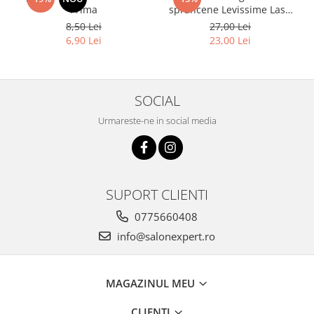
Prima
sprancene Levissime Lash
Color 7-7 Maro Deschis
8,50 Lei
27,00 Lei
15ml
6,90 Lei
23,00 Lei
SOCIAL
Urmareste-ne in social media
SUPORT CLIENTI
0775660408
info@salonexpert.ro
MAGAZINUL MEU
CLIENTI