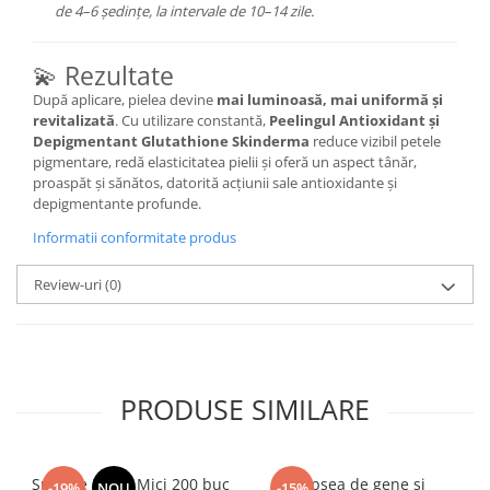
de 4–6 ședințe, la intervale de 10–14 zile.
💫 Rezultate
După aplicare, pielea devine
mai luminoasă, mai uniformă și
revitalizată
. Cu utilizare constantă,
Peelingul Antioxidant și
Depigmentant Glutathione Skinderma
reduce vizibil petele
pigmentare, redă elasticitatea pielii și oferă un aspect tânăr,
proaspăt și sănătos, datorită acțiunii sale antioxidante și
depigmentante profunde.
Informatii conformitate produs
Review-uri
(0)
PRODUSE SIMILARE
Spatule Lemn Mici 200 buc
Vopsea de gene si
-19%
NOU
-15%