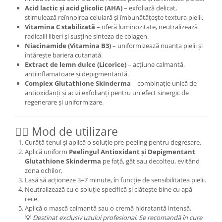
Acid lactic și acid glicolic (AHA)
– exfoliază delicat,
stimulează reînnoirea celulară și îmbunătățește textura pielii.
Vitamina C stabilizată
– oferă luminozitate, neutralizează
radicalii liberi și susține sinteza de colagen.
Niacinamide (Vitamina B3)
– uniformizează nuanța pielii și
întărește bariera cutanată.
Extract de lemn dulce (Licorice)
– acțiune calmantă,
antiinflamatoare și depigmentantă.
Complex Glutathione Skinderma
– combinație unică de
antioxidanți și acizi exfolianți pentru un efect sinergic de
regenerare și uniformizare.
💆‍♀️ Mod de utilizare
Curăță tenul și aplică o soluție pre-peeling pentru degresare.
Aplică uniform
Peelingul Antioxidant și Depigmentant
Glutathione Skinderma
pe față, gât sau decolteu, evitând
zona ochilor.
Lasă să acționeze 3–7 minute, în funcție de sensibilitatea pielii.
Neutralizează cu o soluție specifică și clătește bine cu apă
rece.
Aplică o mască calmantă sau o cremă hidratantă intensă.
💡
Destinat exclusiv uzului profesional. Se recomandă în cure