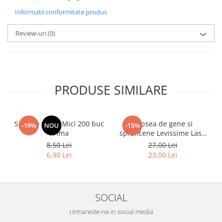
Informatii conformitate produs
Review-uri
(0)
PRODUSE SIMILARE
Spatule Lemn Mici 200 buc
Vopsea de gene si
-19%
NOU
-15%
Prima
sprancene Levissime Lash
Color 7-7 Maro Deschis
8,50 Lei
27,00 Lei
15ml
6,90 Lei
23,00 Lei
SOCIAL
Urmareste-ne in social media