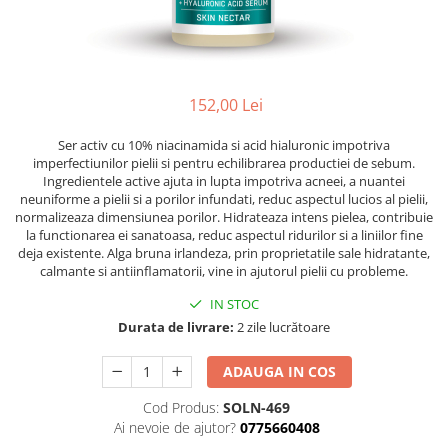
Ser / Ulei
Styling
Tratamente
Vopsea de par
152,00 Lei
Ser activ cu 10% niacinamida si acid hialuronic impotriva
imperfectiunilor pielii si pentru echilibrarea productiei de sebum.
Ingredientele active ajuta in lupta impotriva acneei, a nuantei
neuniforme a pielii si a porilor infundati, reduc aspectul lucios al pielii,
normalizeaza dimensiunea porilor. Hidrateaza intens pielea, contribuie
la functionarea ei sanatoasa, reduc aspectul ridurilor si a liniilor fine
deja existente. Alga bruna irlandeza, prin proprietatile sale hidratante,
calmante si antiinflamatorii, vine in ajutorul pielii cu probleme.
IN STOC
Durata de livrare:
2 zile lucrătoare
ADAUGA IN COS
Cod Produs:
SOLN-469
Ai nevoie de ajutor?
0775660408