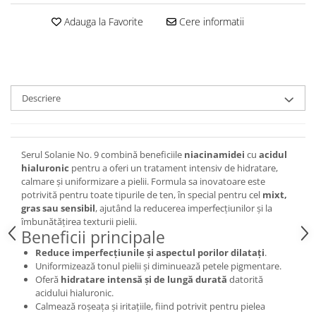
Adauga la Favorite
Cere informatii
Descriere
Serul Solanie No. 9 combină beneficiile
niacinamidei
cu
acidul
hialuronic
pentru a oferi un tratament intensiv de hidratare,
calmare și uniformizare a pielii. Formula sa inovatoare este
potrivită pentru toate tipurile de ten, în special pentru cel
mixt,
gras sau sensibil
, ajutând la reducerea imperfecțiunilor și la
îmbunătățirea texturii pielii.
Beneficii principale
Reduce imperfecțiunile și aspectul porilor dilatați
.
Uniformizează tonul pielii și diminuează petele pigmentare.
Oferă
hidratare intensă și de lungă durată
datorită
acidului hialuronic.
Calmează roșeața și iritațiile, fiind potrivit pentru pielea