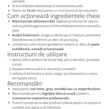
sensibilă.
Îmbunătățește elasticitatea și luminozitatea pielii.
Flacon de
15 ml
, ideal pentru o cură intensivă de tratament.
Cum acționează ingredientele cheie
Niacinamida (Vitamina B3)
: reglează producția de sebum,
reduce petele pigmentare și îmbunătățește bariera naturală a
pielii.
Acidul hialuronic
: atrage și reține apa în țesuturi, prevenind
deshidratarea și oferind un efect de plumping.
Combinația celor două ingrediente creează un efect de
piele
echilibrată, netedă și luminoasă
.
Instrucțiuni de utilizare
Aplică câteva picături de ser pe față, gât și decolteu, pe pielea
curată.
Masează delicat până la absorbția completă.
Utilizează dimineața și seara, singur sau împreună cu crema
de îngrijire zilnică.
Recomandări
Ideal pentru
ten mixt, gras, sensibil sau cu imperfecțiuni
.
Recomandat pentru
îngrijire zilnică acasă
și pentru
tratamente cosmetice profesionale
.
Poate fi combinat cu alte produse Solanie pentru un protocol
complet anti-aging și de hidratare.