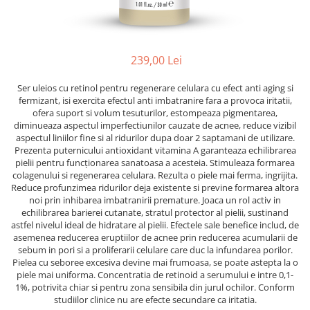
Ser / Ulei
Styling
Tratamente
239,00 Lei
Vopsea de par
Ser uleios cu retinol pentru regenerare celulara cu efect anti aging si
fermizant, isi exercita efectul anti imbatranire fara a provoca iritatii,
ofera suport si volum tesuturilor, estompeaza pigmentarea,
diminueaza aspectul imperfectiunilor cauzate de acnee, reduce vizibil
aspectul liniilor fine si al ridurilor dupa doar 2 saptamani de utilizare.
Prezenta puternicului antioxidant vitamina A garanteaza echilibrarea
pielii pentru funcționarea sanatoasa a acesteia. Stimuleaza formarea
colagenului si regenerarea celulara. Rezulta o piele mai ferma, ingrijita.
Reduce profunzimea ridurilor deja existente si previne formarea altora
noi prin inhibarea imbatranirii premature. Joaca un rol activ in
echilibrarea barierei cutanate, stratul protector al pielii, sustinand
astfel nivelul ideal de hidratare al pielii. Efectele sale benefice includ, de
asemenea reducerea eruptiilor de acnee prin reducerea acumularii de
sebum in pori si a proliferarii celulare care duc la infundarea porilor.
Pielea cu seboree excesiva devine mai frumoasa, se poate astepta la o
piele mai uniforma. Concentratia de retinoid a serumului e intre 0,1-
1%, potrivita chiar si pentru zona sensibila din jurul ochilor. Conform
studiilor clinice nu are efecte secundare ca iritatia.