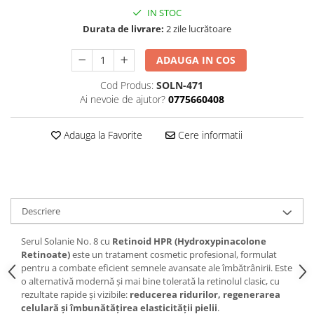
IN STOC
Durata de livrare:
2 zile lucrătoare
ADAUGA IN COS
Cod Produs:
SOLN-471
Ai nevoie de ajutor?
0775660408
Adauga la Favorite
Cere informatii
Descriere
Serul Solanie No. 8 cu
Retinoid HPR (Hydroxypinacolone
Retinoate)
este un tratament cosmetic profesional, formulat
pentru a combate eficient semnele avansate ale îmbătrânirii. Este
o alternativă modernă și mai bine tolerată la retinolul clasic, cu
rezultate rapide și vizibile:
reducerea ridurilor, regenerarea
celulară și îmbunătățirea elasticității pielii
.