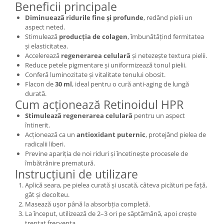
Beneficii principale
Diminuează ridurile fine și profunde
, redând pielii un
aspect neted.
Stimulează
producția de colagen
, îmbunătățind fermitatea
și elasticitatea.
Accelerează
regenerarea celulară
și netezește textura pielii.
Reduce petele pigmentare și uniformizează tonul pielii.
Conferă luminozitate și vitalitate tenului obosit.
Flacon de
30 ml
, ideal pentru o cură anti-aging de lungă
durată.
Cum acționează Retinoidul HPR
Stimulează regenerarea celulară
pentru un aspect
întinerit.
Acționează ca un
antioxidant puternic
, protejând pielea de
radicalii liberi.
Previne apariția de noi riduri și încetinește procesele de
îmbătrânire prematură.
Instrucțiuni de utilizare
Aplică seara, pe pielea curată și uscată, câteva picături pe față,
gât și decolteu.
Masează ușor până la absorbția completă.
La început, utilizează de 2–3 ori pe săptămână, apoi crește
treptat frecvența.