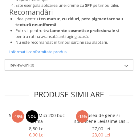
Este esențială aplicarea unei creme cu
SPF
pe timpul zilei.
Recomandări
Ideal pentru
ten matur, cu riduri, pete pigmentare sau
textură neuniformă
.
Potrivit pentru
tratamente cosmetice profesionale
și
pentru rutina avansată anti-aging acasă.
Nu este recomandat în timpul sarcinii sau alăptării.
Informatii conformitate produs
Review-uri
(0)
PRODUSE SIMILARE
Spatule Lemn Mici 200 buc
Vopsea de gene si
-19%
NOU
-15%
Prima
sprancene Levissime Lash
Color 7-7 Maro Deschis
8,50 Lei
27,00 Lei
15ml
6,90 Lei
23,00 Lei