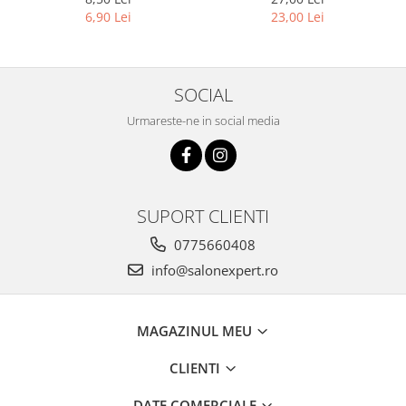
15ml
6,90 Lei
23,00 Lei
SOCIAL
Urmareste-ne in social media
SUPORT CLIENTI
0775660408
info@salonexpert.ro
MAGAZINUL MEU
CLIENTI
DATE COMERCIALE