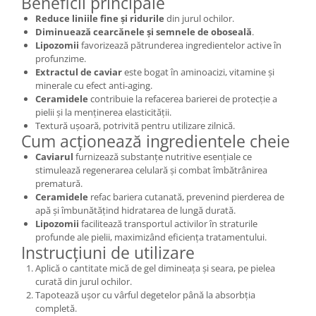
Beneficii principale
Reduce liniile fine și ridurile
din jurul ochilor.
Diminuează cearcănele și semnele de oboseală
.
Lipozomii
favorizează pătrunderea ingredientelor active în
profunzime.
Extractul de caviar
este bogat în aminoacizi, vitamine și
minerale cu efect anti-aging.
Ceramidele
contribuie la refacerea barierei de protecție a
pielii și la menținerea elasticității.
Textură ușoară, potrivită pentru utilizare zilnică.
Cum acționează ingredientele cheie
Caviarul
furnizează substanțe nutritive esențiale ce
stimulează regenerarea celulară și combat îmbătrânirea
prematură.
Ceramidele
refac bariera cutanată, prevenind pierderea de
apă și îmbunătățind hidratarea de lungă durată.
Lipozomii
facilitează transportul activilor în straturile
profunde ale pielii, maximizând eficiența tratamentului.
Instrucțiuni de utilizare
Aplică o cantitate mică de gel dimineața și seara, pe pielea
curată din jurul ochilor.
Tapotează ușor cu vârful degetelor până la absorbția
completă.