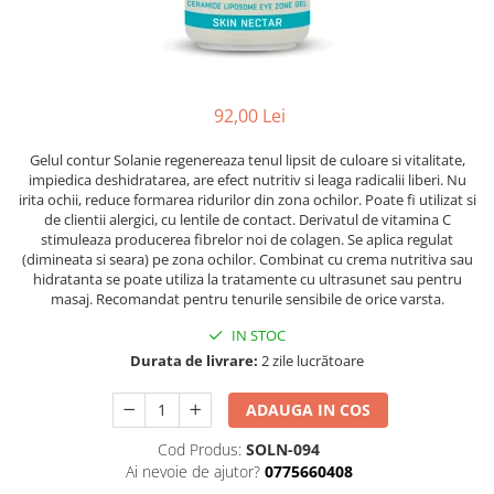
Ser / Ulei
Styling
Tratamente
Vopsea de par
92,00 Lei
Gelul contur Solanie regenereaza tenul lipsit de culoare si vitalitate,
impiedica deshidratarea, are efect nutritiv si leaga radicalii liberi. Nu
irita ochii, reduce formarea ridurilor din zona ochilor. Poate fi utilizat si
de clientii alergici, cu lentile de contact. Derivatul de vitamina C
stimuleaza producerea fibrelor noi de colagen. Se aplica regulat
(dimineata si seara) pe zona ochilor. Combinat cu crema nutritiva sau
hidratanta se poate utiliza la tratamente cu ultrasunet sau pentru
masaj. Recomandat pentru tenurile sensibile de orice varsta.
IN STOC
Durata de livrare:
2 zile lucrătoare
ADAUGA IN COS
Cod Produs:
SOLN-094
Ai nevoie de ajutor?
0775660408