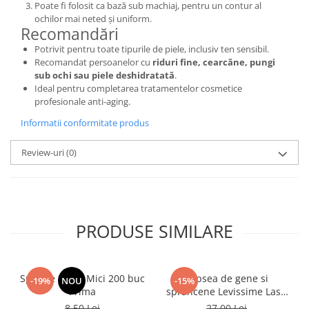
Poate fi folosit ca bază sub machiaj, pentru un contur al
ochilor mai neted și uniform.
Recomandări
Potrivit pentru toate tipurile de piele, inclusiv ten sensibil.
Recomandat persoanelor cu
riduri fine, cearcăne, pungi
sub ochi sau piele deshidratată
.
Ideal pentru completarea tratamentelor cosmetice
profesionale anti-aging.
Informatii conformitate produs
Review-uri
(0)
PRODUSE SIMILARE
Spatule Lemn Mici 200 buc
Vopsea de gene si
-19%
NOU
-15%
Prima
sprancene Levissime Lash
Color 7-7 Maro Deschis
8,50 Lei
27,00 Lei