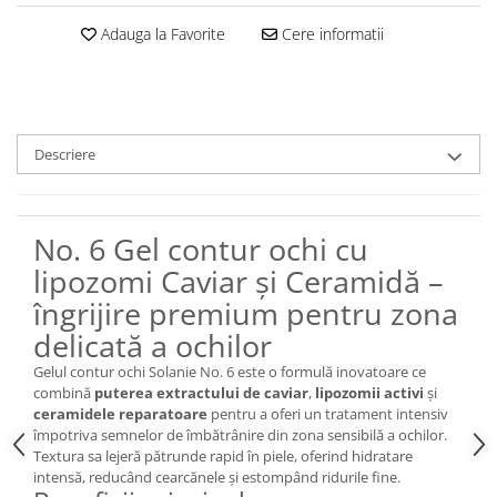
Adauga la Favorite
Cere informatii
Descriere
No. 6 Gel contur ochi cu
lipozomi Caviar și Ceramidă –
îngrijire premium pentru zona
delicată a ochilor
Gelul contur ochi Solanie No. 6 este o formulă inovatoare ce
combină
puterea extractului de caviar
,
lipozomii activi
și
ceramidele reparatoare
pentru a oferi un tratament intensiv
împotriva semnelor de îmbătrânire din zona sensibilă a ochilor.
Textura sa lejeră pătrunde rapid în piele, oferind hidratare
intensă, reducând cearcănele și estompând ridurile fine.