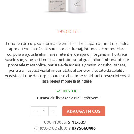
Ser / Ulei
Styling
Tratamente
Vopsea de par
195,00 Lei
Lotiunea de corp sub forma de emulsie ulei in apa, continut de lipide:
aprox. 15%. Cu efectul sau usor de drenaj, lotiunea de remodelare
corporala ajuta la eliminarea retentiei de apa din organism. Fortifica
vasele sangvine si stimuleaza metabolismul grasimilor. Imbunatateste
procesele metabolice, naturale de ardere a grasimilor subcutanate,
pentru un aspect vizibil imbunatatit al zonelor afectate de celulita.
Aceasta lotiune de corp usoara, se absoarbe rapid, actioneaza intens si
lasa pielea moale la atingere.
IN STOC
Durata de livrare:
2 zile lucrătoare
ADAUGA IN COS
Cod Produs:
SPIL-339
Ai nevoie de ajutor?
0775660408