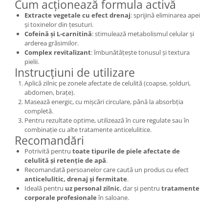
Cum acționează formula activă
Extracte vegetale cu efect drenaj
: sprijină eliminarea apei
și toxinelor din țesuturi.
Cofeină și L-carnitină
: stimulează metabolismul celular și
arderea grăsimilor.
Complex revitalizant
: îmbunătățește tonusul și textura
pielii.
Instrucțiuni de utilizare
Aplică zilnic pe zonele afectate de celulită (coapse, șolduri,
abdomen, brațe).
Masează energic, cu mișcări circulare, până la absorbția
completă.
Pentru rezultate optime, utilizează în cure regulate sau în
combinație cu alte tratamente anticelulitice.
Recomandări
Potrivită pentru
toate tipurile de piele afectate de
celulită și retenție de apă
.
Recomandată persoanelor care caută un produs cu efect
anticelulitic, drenaj și fermitate
.
Ideală pentru
uz personal zilnic
, dar și pentru
tratamente
corporale profesionale
în saloane.