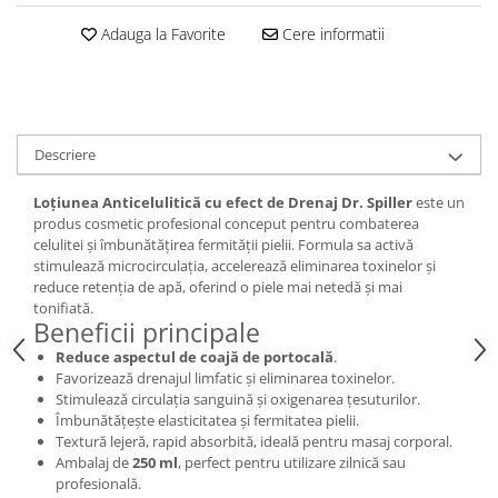
Adauga la Favorite
Cere informatii
Descriere
Loțiunea Anticelulitică cu efect de Drenaj Dr. Spiller
este un
produs cosmetic profesional conceput pentru combaterea
celulitei și îmbunătățirea fermității pielii. Formula sa activă
stimulează microcirculația, accelerează eliminarea toxinelor și
reduce retenția de apă, oferind o piele mai netedă și mai
tonifiată.
Beneficii principale
Reduce aspectul de coajă de portocală
.
Favorizează drenajul limfatic și eliminarea toxinelor.
Stimulează circulația sanguină și oxigenarea țesuturilor.
Îmbunătățește elasticitatea și fermitatea pielii.
Textură lejeră, rapid absorbită, ideală pentru masaj corporal.
Ambalaj de
250 ml
, perfect pentru utilizare zilnică sau
profesională.