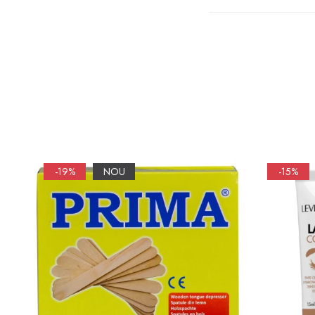
-19%
NOU
-15%