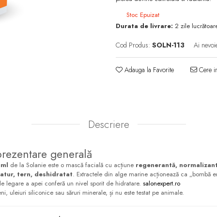
Stoc Epuizat
Durata de livrare:
2 zile lucrătoar
Cod Produs:
SOLN-113
Ai nevoi
Adauga la Favorite
Cere in
Descriere
prezentare generală
 ml
de la Solanie este o mască facială cu acțiune
regenerantă, normalizantă
atur, tern, deshidratat
. Extractele din alge marine acționează ca „bom­bă e
r de legare a apei conferă un nivel sporit de hidratare.
salonexpert.ro
i, uleiuri siliconice sau săruri minerale, și nu este testat pe animale.