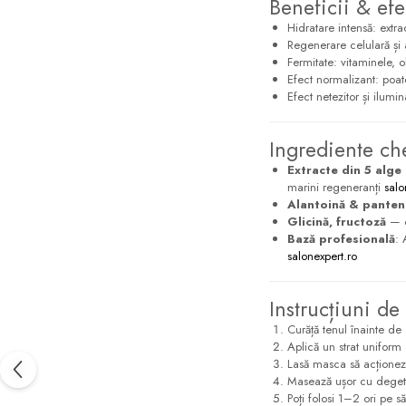
Beneficii & efe
Hidratare intensă: extr
Regenerare celulară și 
Fermitate: vitaminele, o
Efect normalizant: poate
Efect netezitor și ilumi
Ingrediente ch
Extracte din 5 alge
marini regeneranți
salo
Alantoină & panten
Glicină, fructoză
— of
Bază profesională
: 
salonexpert.ro
Instrucțiuni de 
Curăță tenul înainte de 
Aplică un strat uniform
Lasă masca să acționez
Masează ușor cu degete
Poți folosi 1–2 ori pe s