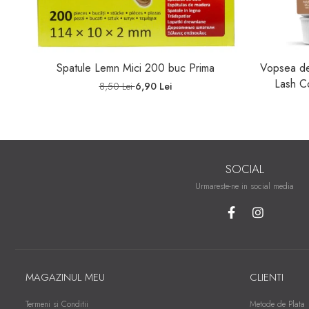
Spatule Lemn Mici 200 buc Prima
Vopsea de
Lash C
8,50 Lei
6,90 Lei
SOCIAL
Urmareste-ne in social media
MAGAZINUL MEU
CLIENTI
Termeni si Conditii
Metode de Plata