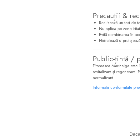
Precauții & re
Realizează un test de t
Nu aplica pe zone iritat
Evită combinarea în ace
Hidratează și protejeaz
Public-țintă / 
Fitomasca Marinalga este 
revitalizant și regenerant. 
normalizant.
Informatii conformitate pr
Daca 