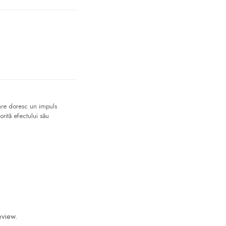
are doresc un impuls
orită efectului său
eview.