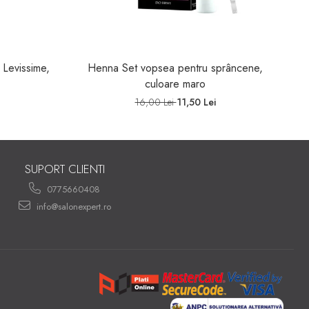
 Levissime,
Henna Set vopsea pentru sprâncene,
S
culoare maro
16,00 Lei
11,50 Lei
SUPORT CLIENTI
0775660408
info@salonexpert.ro