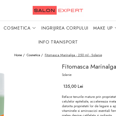
COSMETICA
INGRIJIREA CORPULUI
MAKE UP
INFO TRANSPORT
Fitomasca Marinalga - 250 ml - Solanie
Home /
Cosmetica /
Fitomasca Marinalga
Solanie
135,00 Lei
Reface tenurile mature prin proprietat
celulelor epiteliale, accelereaza met
datorita proprietatii lor de legare a 
vitaminele si aminoacizii esentiali fe
pielea devine catifelata si radianta.