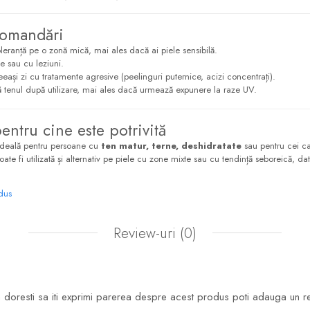
comandări
oleranță pe o zonă mică, mai ales dacă ai piele sensibilă.
e sau cu leziuni.
eași zi cu tratamente agresive (peelinguri puternice, acizi concentrați).
ă tenul după utilizare, mai ales dacă urmează expunere la raze UV.
pentru cine este potrivită
ideală pentru persoane cu
ten matur, terne, deshidratate
sau pentru cei c
Poate fi utilizată și alternativ pe piele cu zone mixte sau cu tendință seboreică, dat
odus
Review-uri
(0)
doresti sa iti exprimi parerea despre acest produs poti adauga un r