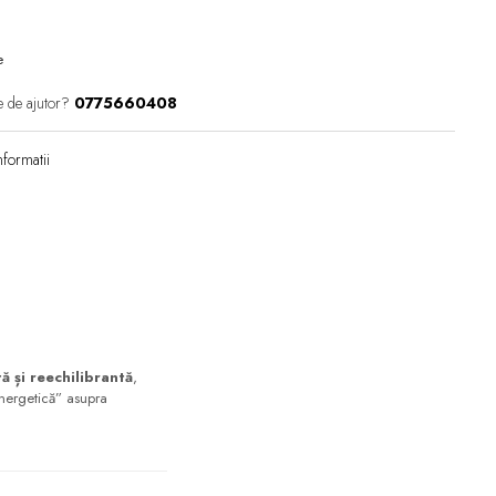
e
e de ajutor?
0775660408
formatii
 și reechilibrantă
,
nergetică” asupra