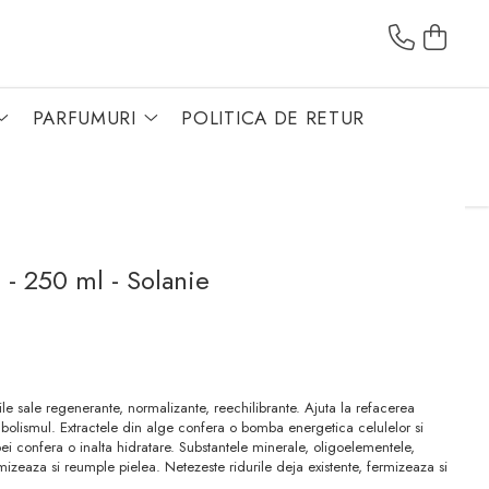
PARFUMURI
POLITICA DE RETUR
 - 250 ml - Solanie
ile sale regenerante, normalizante, reechilibrante. Ajuta la refacerea
abolismul. Extractele din alge confera o bomba energetica celulelor si
apei confera o inalta hidratare. Substantele minerale, oligoelementele,
rmizeaza si reumple pielea. Netezeste ridurile deja existente, fermizeaza si