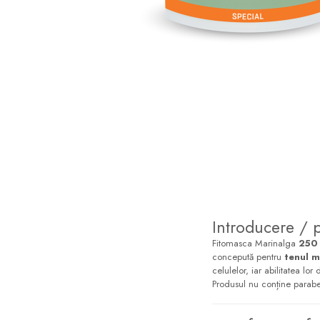
Sampon
Ser / Ulei
Styling
Tratamente
Vopsea de par
Introducere / 
Fitomasca Marinalga
250
concepută pentru
tenul m
celulelor, iar abilitatea lo
Produsul nu conține paraben