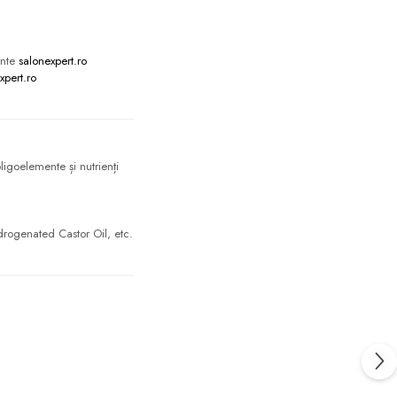
ente
salonexpert.ro
xpert.ro
igoelemente și nutrienți
rogenated Castor Oil, etc.