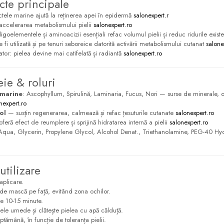
cte principale
actele marine ajută la reținerea apei în epidermă
salonexpert.r
accelerarea metabolismului pielii
salonexpert.ro
ligoelementele și aminoacizii esențiali refac volumul pielii și reduc ridurile exist
 fi utilizată și pe tenuri seboreice datorită activării metabolismului cutanat
salone
nator: pielea devine mai catifelată și radiantă
salonexpert.ro
eie & roluri
 marine
: Ascophyllum, Spirulină, Laminaria, Fucus, Nori — surse de minerale, ol
nexpert.ro
ol
— susțin regenerarea, calmează și refac țesuturile cutanate
salonexpert.ro
eră efect de reumplere și sprijină hidratarea internă a pielii
salonexpert.ro
Aqua, Glycerin, Propylene Glycol, Alcohol Denat., Triethanolamine, PEG-40 Hyd
utilizare
aplicare.
 de mască pe față, evitând zona ochilor.
e 10-15 minute.
le umede și clătește pielea cu apă călduță.
ăptămână, în funcție de toleranța pielii.