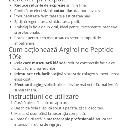
Reduce ridurile de expresie
și liniile fine.
Conferă un efect vizibil
botox-like
, dar non-invaziv.
Îmbunătățește fermitatea și elasticitatea pielii.
Sprijină regenerarea și hidratarea pielii.
Ambalaj în fiole de
3x2 ml
, ideal pentru tratamente intensive
și profesionale.
Potrivit pentru ten matur sau cu semne timpurii de
îmbătrânire.
Cum acționează Argireline Peptide
10%
Relaxare musculară blândă
: reduce contracțiile faciale ce
duc la formarea ridurilor.
Stimulare celulară
: sprijină sinteza de colagen și menținerea
elasticității.
Efect anti-aging vizibil
: pielea devine mai netedă, mai fermă
și mai tânără.
Instrucțiuni de utilizare
Curăță pielea înainte de aplicare.
Deschide fiola și aplică soluția pe față, gât și decolteu.
Masează ușor până la absorbția completă.
Poate fi utilizată în
mezoterapie profesională
sau ca ser
intensiv în rutina de îngrijire.