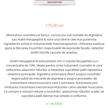
Ser / Ulei
Styling
Tratamente
Vopsea de par
175,00 Lei
Alternativa cosmetica la botox, cunoscuta sub numele de Argirelina
sau Acetil Hexapeptid-8, este unul dintre cele mai puternice
ingrediente active in tratamentele mezoterapeutice. Utilizarea acestuia
ajuta la blocarea muschilor responsabili de expresiile faciale, netezind
astfel ridurile cauzate de acestea.
Acetil Hexapeptid-8 este prezent intr-o solutie de peptida cu o
concentratie de 10%, ideala pentru orice tratament cosmetic in care
reducerea adancimii ridurilor si netezirea suprafetei pielii reprezinta
obiective principale. Argirelina actioneaza direct asupra muschilor
responsabili de miscarile de expresie si asupra proceselor de
transmitere neuromusculara care ii activeaza. Actioneaza prin
inhibarea transmiterii neurotransmitatorilor catre celulele musculare.
Ca urmare a miscarii reduse a muschilor, adancimea ridurilor scade, iar
suprafata pielii devine mai neteda si uniforma.
IN STOC