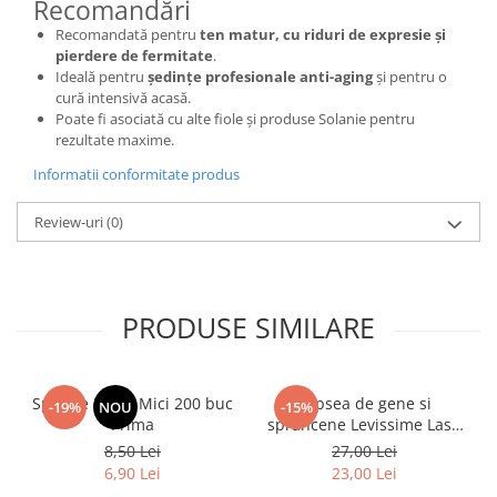
Recomandări
Recomandată pentru
ten matur, cu riduri de expresie și
pierdere de fermitate
.
Ideală pentru
ședințe profesionale anti-aging
și pentru o
cură intensivă acasă.
Poate fi asociată cu alte fiole și produse Solanie pentru
rezultate maxime.
Informatii conformitate produs
Review-uri
(0)
PRODUSE SIMILARE
Spatule Lemn Mici 200 buc
Vopsea de gene si
-19%
NOU
-15%
Prima
sprancene Levissime Lash
Color 7-7 Maro Deschis
8,50 Lei
27,00 Lei
15ml
6,90 Lei
23,00 Lei