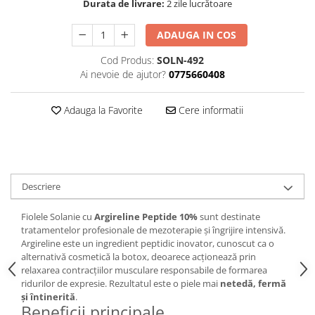
Durata de livrare:
2 zile lucrătoare
ADAUGA IN COS
Cod Produs:
SOLN-492
Ai nevoie de ajutor?
0775660408
Adauga la Favorite
Cere informatii
Descriere
Fiolele Solanie cu
Argireline Peptide 10%
sunt destinate
tratamentelor profesionale de mezoterapie și îngrijire intensivă.
Argireline este un ingredient peptidic inovator, cunoscut ca o
alternativă cosmetică la botox, deoarece acționează prin
relaxarea contracțiilor musculare responsabile de formarea
ridurilor de expresie. Rezultatul este o piele mai
netedă, fermă
și întinerită
.
Beneficii principale