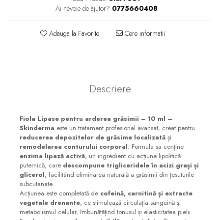
Ai nevoie de ajutor?
0775660408
Adauga la Favorite
Cere informatii
Descriere
Fiola Lipase pentru arderea grăsimii – 10 ml –
Skinderma
este un tratament profesional avansat, creat pentru
reducerea depozitelor de grăsime localizată
și
remodelarea conturului corporal
. Formula sa conține
enzima lipază activă
, un ingredient cu acțiune lipolitică
puternică, care
descompune trigliceridele în acizi grași și
glicerol
, facilitând eliminarea naturală a grăsimii din țesuturile
subcutanate.
Acțiunea este completată de
cofeină, carnitină și extracte
vegetale drenante
, ce stimulează circulația sanguină și
metabolismul celular, îmbunătățind tonusul și elasticitatea pielii.