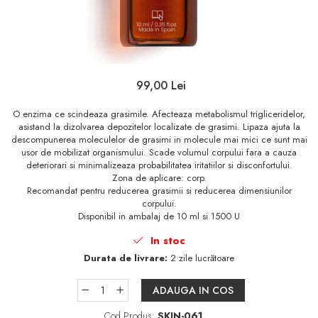
Sampon
Ser / Ulei
Styling
Tratamente
99,00 Lei
Vopsea de par
O enzima ce scindeaza grasimile. Afecteaza metabolismul trigliceridelor,
asistand la dizolvarea depozitelor localizate de grasimi. Lipaza ajuta la
descompunerea moleculelor de grasimi in molecule mai mici ce sunt mai
usor de mobilizat organismului. Scade volumul corpului fara a cauza
deteriorari si minimalizeaza probabilitatea iritatiilor si disconfortului.
Zona de aplicare: corp.
Recomandat pentru reducerea grasimii si reducerea dimensiunilor
corpului.
Disponibil in ambalaj de 10 ml si 1500 U
In stoc
Durata de livrare:
2 zile lucrătoare
ADAUGA IN COS
Cod Produs:
SKIN-061