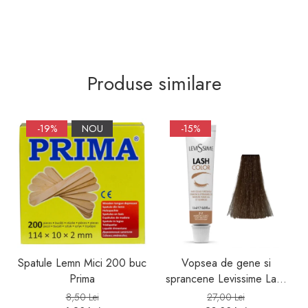
Produse similare
-19%
NOU
-15%
Spatule Lemn Mici 200 buc
Vopsea de gene si
Prima
sprancene Levissime Lash
Color 7-7 Maro Deschis
8,50 Lei
27,00 Lei