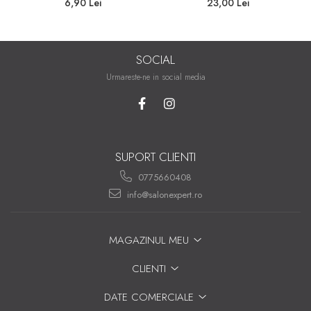
15ml
6,90 Lei
23,00 Lei
SOCIAL
Urmareste-ne in social media
SUPORT CLIENTI
0775660408
info@salonexpert.ro
MAGAZINUL MEU
CLIENTI
DATE COMERCIALE