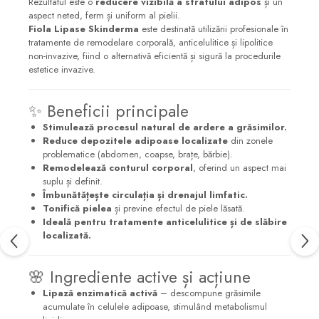
Rezultatul este o
reducere vizibilă a stratului adipos
și un
aspect neted, ferm și uniform al pielii.
Fiola Lipase Skinderma
este destinată utilizării profesionale în
tratamente de remodelare corporală, anticelulitice și lipolitice
non-invazive, fiind o alternativă eficientă și sigură la procedurile
estetice invazive.
✨ Beneficii principale
Stimulează procesul natural de ardere a grăsimilor.
Reduce depozitele adipoase localizate
din zonele
problematice (abdomen, coapse, brațe, bărbie).
Remodelează conturul corporal
, oferind un aspect mai
suplu și definit.
Îmbunătățește circulația și drenajul limfatic.
Tonifică pielea
și previne efectul de piele lăsată.
Ideală pentru tratamente anticelulitice și de slăbire
localizată.
🌸 Ingrediente active și acțiune
Lipază enzimatică activă
– descompune grăsimile
acumulate în celulele adipoase, stimulând metabolismul