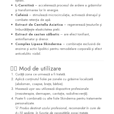
lipidic.
L-Carnitină
– accelerează procesul de ardere a grăsimilor
și transformarea lor în energie.
Cafeină
– stimulează microcirculația, activează drenajul și
combate retenția de apă.
Extract de Centella Asiatica
– regenerează țesuturile și
îmbunătățește elasticitatea pielii.
Extract de castan sălbatic
– are efect tonifiant,
antiinflamator și drenor.
Complex Lipase Skinderma
– combinație exclusivă de
enzime și activi lipolitici pentru remodelare corporală și efect
anticelulitic vizibil.
💆‍♀️ Mod de utilizare
Curăță zona ce urmează a fi tratată.
Aplică conținutul fiolei pe zonele cu grăsime localizată
(abdomen, coapse, brațe, bărbie).
Masează ușor sau utilizează dispozitive profesionale
(mezoterapie, dermapen, cavitație, radiofrecvență).
Poate fi combinată cu alte fiole Skinderma pentru tratamente
personalizate.
💡
Produs destinat uzului profesional, recomandat în cure de
6–10 ședințe, în funcție de necesitățile zonei tratate.