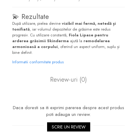
💫 Rezultate
După utilizare, pielea devine
vizibil mai fermă, netedă și
tonifiată
, iar volumul depozitelor de grăsime este redus
progresiv. Cu utilizare constantă,
Fiola Lipase pentru
arderea grăsimii Skinderma
ajută la
remodelarea
armonioasă a corpului
, oferind un aspect uniform, suplu și
bine definit.
Informatii conformitate produs
Review-uri
(0)
Daca doresti sa iti exprimi parerea despre acest produs
poti adauga un review.
SCRIE UN REVIEW